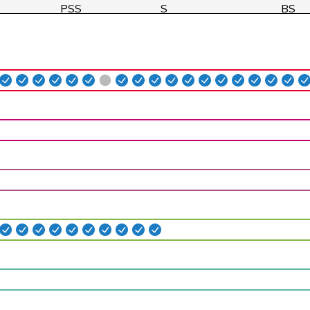
PSS
S
BS
VERT-E-S
G
BE
PSS
S
ZH
PSS
S
ZH
VERT-E-S
G
BE
pvl
GL
ZH
pvl
GL
ZH
PSS
S
VD
PLR
RL
VD
pvl
GL
BE