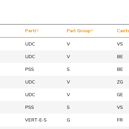
Parti
Parl Group
Cant
UDC
V
VS
UDC
V
BE
PSS
S
BE
UDC
V
ZG
UDC
V
GE
PSS
S
VS
VERT-E-S
G
FR