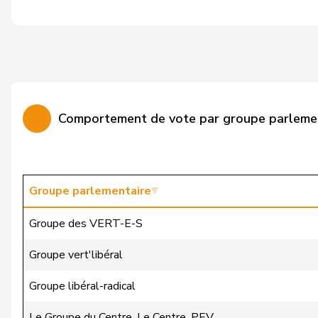
Bulliard-Marbach
Christine
Burgherr
Thomas
Candinas
Martin
Comportement de vote par groupe parleme
Cattaneo
Rocco
Christ
Katja
Clivaz
Christophe
Groupe parlementaire
Cottier
Damien
Groupe des VERT-E-S
Crottaz
Brigitte
Groupe vert'libéral
Dandrès
Christian
Groupe libéral-radical
de Courten
Thomas
Le Groupe du Centre. Le Centre. PEV.