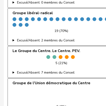
Excusé/Absent: 0 membres du Conseil
Feller
Olivier
Groupe libéral-radical
Feri
Yvonne
Fiala
Doris
19 (70%)
Fischer
Benjamin
Excusé/Absent: 2 membres du Conseil
Fischer
Roland
Le Groupe du Centre. Le Centre. PEV.
Fivaz
Fabien
5 (21%)
Flach
Beat
Excusé/Absent: 7 membres du Conseil
Fluri
Kurt
Groupe de l'Union démocratique du Centre
Fridez
Pierre-Alain
Friedl
Claudia