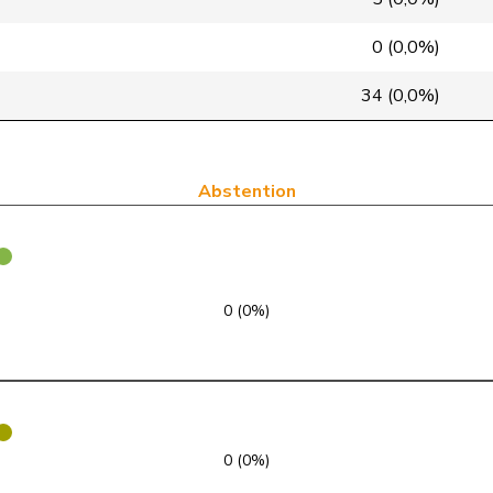
PdT
G
NE
0 (0,0%)
PLR
RL
GE
34 (0,0%)
PLR
RL
VD
UDC
V
SZ
Abstention
PLR
RL
SG
VERT-E-S
G
TG
0 (0%)
UDC
V
SG
UDC
V
LU
PLR
RL
TI
0 (0%)
PSS
S
GE