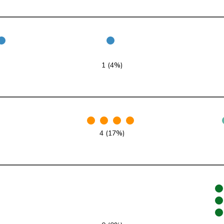
PLR
RL
VD
PSS
S
AG
PLR
RL
ZH
1 (4%)
UDC
V
ZH
pvl
GL
LU
VERT-E-S
G
NE
4 (17%)
pvl
GL
AG
PLR
RL
SO
PSS
S
JU
PSS
S
SG