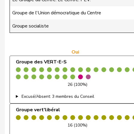
de la Reussille
Denis
Groupe de l'Union démocratique du Centre
de Montmollin
Simone
Groupe socialiste
de Quattro
Jacqueline
Dettling
Marcel
Oui
Groupe des VERT-E-S
Dobler
Marcel
Egger
Kurt
26 (100%)
Egger
Mike
Excusé/Absent: 3 membres du Conseil
Estermann
Yvette
Groupe vert'libéral
Farinelli
Alex
16 (100%)
Fehlmann Rielle
Laurence