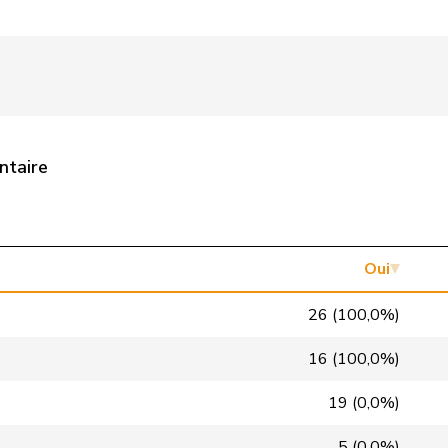
Centre
M-E
FR
UDC
V
AG
Centre
M-E
GR
ntaire
PLR
RL
TI
pvl
GL
BS
VERT-E-S
G
VS
Oui
PLR
RL
NE
26 (100,0%)
PSS
S
VD
16 (100,0%)
PSS
S
GE
19 (0,0%)
UDC
V
BL
5 (0,0%)