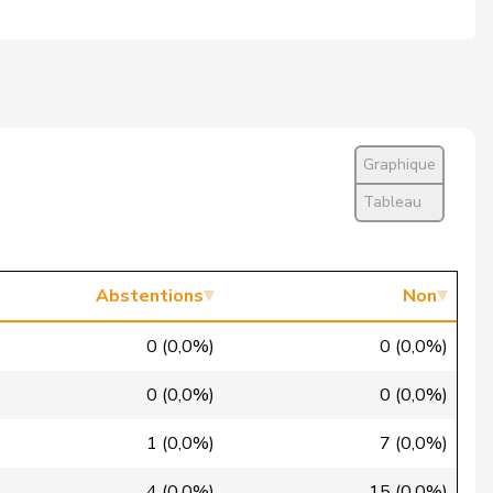
Excusé
Non
Président·e ne vote pas
Graphique
Non
Tableau
Oui
Oui
Abstentions
Non
Oui
0 (0,0%)
0 (0,0%)
Abstention
0 (0,0%)
0 (0,0%)
Oui
1 (0,0%)
7 (0,0%)
Absent
4 (0,0%)
15 (0,0%)