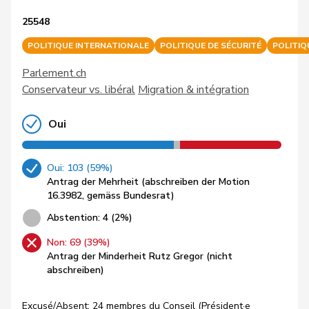
25548
POLITIQUE INTERNATIONALE
POLITIQUE DE SÉCURITÉ
POLITIQ
Parlement.ch
Conservateur vs. libéral
Migration & intégration
Oui
Oui: 103 (59%)
Antrag der Mehrheit (abschreiben der Motion
16.3982, gemäss Bundesrat)
Abstention: 4 (2%)
Non: 69 (39%)
Antrag der Minderheit Rutz Gregor (nicht
abschreiben)
Excusé/Absent: 24 membres du Conseil (Président·e