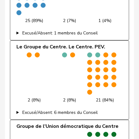
Schilliger
Peter
PLR
RL
LU
Schneeberger
Daniela
PLR
RL
BL
25 (89%)
2 (7%)
1 (4%)
Silberschmidt
Andri
PLR
RL
ZH
Excusé/Absent: 1 membres du Conseil
Vincenz-
Susanne
PLR
RL
SG
Le Groupe du Centre. Le Centre. PEV.
Stauffacher
von
Patricia
PLR
RL
BS
Falkenstein
Walti
Beat
PLR
RL
ZH
Wasserfallen
Christian
PLR
RL
BE
2 (8%)
2 (8%)
21 (84%)
Wehrli
Laurent
PLR
RL
VD
Excusé/Absent: 6 membres du Conseil
Aebischer
Matthias
PSS
S
BE
Groupe de l'Union démocratique du Centre