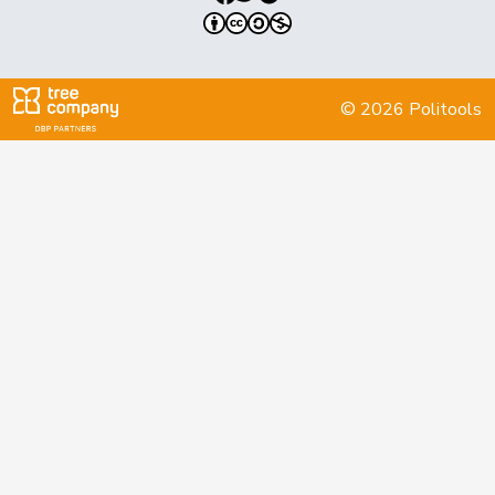
Roth
Franziska
PSS
S
SO
Schneider
Ursula
PSS
S
FR
Schüttel
© 2026 Politools
Seiler Graf
Priska
PSS
S
ZH
Storni
Bruno
PSS
S
TI
Suter
Gabriela
PSS
S
AG
Wasserfallen
Flavia
PSS
S
BE
Wermuth
Cédric
PSS
S
AG
Widmer
Céline
PSS
S
ZH
Wyss
Sarah
PSS
S
BS