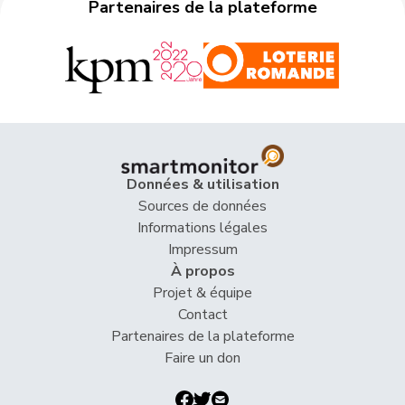
Partenaires de la plateforme
Marti
Min Li
PSS
S
ZH
Marti
Samira
PSS
S
BL
Masshardt
Nadine
PSS
S
BE
Meyer
Mattea
PSS
S
ZH
Données & utilisation
Molina
Fabian
PSS
S
ZH
Sources de données
Informations légales
Munz
Martina
PSS
S
SH
Impressum
À propos
Nordmann
Roger
PSS
S
VD
Projet & équipe
Nussbaumer
Eric
PSS
S
BL
Contact
Partenaires de la plateforme
Piller Carrard
Valérie
PSS
S
FR
Faire un don
Pult
Jon
PSS
S
GR