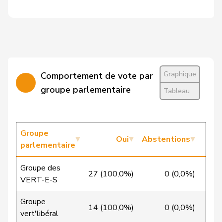
Prezioso
Stefania
EàG
G
GE
Batou
Quadri
Lorenzo
Lega
V
TI
de la
Denis
PdT
G
NE
Graphique
Comportement de vote par
Reussille
groupe parlementaire
Tableau
Niklaus-
Gugger
PEV
M-E
ZH
Samuel
Streiff-Feller
Marianne
PEV
M-E
BE
Groupe
Oui
Abstentions
parlementaire
Studer
Lilian
PEV
M-E
AG
Groupe des
27 (100,0%)
0 (0,0%)
0
Berthoud
Alexandre
PLR
RL
VD
VERT-E-S
Bourgeois
Jacques
PLR
RL
FR
Groupe
14 (100,0%)
0 (0,0%)
0
vert'libéral
Cattaneo
Rocco
PLR
RL
TI