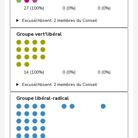
Gössi
Petra
PLR
RL
SZ
27 (100%)
0 (0%)
0 (0%)
Matthias
Jauslin
PLR
RL
AG
Excusé/Absent: 2 membres du Conseil
Samuel
Groupe vert'libéral
Lüscher
Christian
PLR
RL
GE
Markwalder
Christa
PLR
RL
BE
Nantermod
Philippe
PLR
RL
VS
14 (100%)
0 (0%)
0 (0%)
Hans-
Portmann
PLR
RL
ZH
Excusé/Absent: 2 membres du Conseil
Peter
Groupe libéral-radical
Riniker
Maja
PLR
RL
AG
Ruch
Daniel
PLR
RL
VD
Sauter
Regine
PLR
RL
ZH