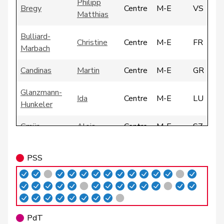
Philipp
Bregy
Centre
M-E
VS
Matthias
Bulliard-
Christine
Centre
M-E
FR
Marbach
Candinas
Martin
Centre
M-E
GR
Glanzmann-
Ida
Centre
M-E
LU
Hunkeler
Gmür
Alois
Centre
M-E
SZ
Gschwind
Jean-Paul
Centre
M-E
JU
PSS
Hess
Lorenz
Centre
M-E
BE
Humbel
Ruth
Centre
M-E
AG
Kamerzin
Sidney
Centre
M-E
VS
PdT