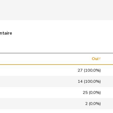
UDC
V
ZH
PSS
S
AG
UDC
V
GE
ntaire
pvl
GL
VD
PSS
S
ZH
PLR
RL
BE
Oui
PSS
S
GE
27 (100,0%)
UDC
V
SO
14 (100,0%)
Centre
M-E
TG
25 (0,0%)
PLR
RL
GE
2 (0,0%)
PLR
RL
BE