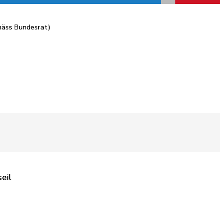
mäss Bundesrat)
eil