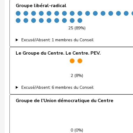
Groupe libéral-radical
de la Reussille
Denis
Gutjahr
Diana
25 (89%)
Fiala
Doris
Excusé/Absent: 1 membres du Conseil
Graf-Litscher
Edith
Le Groupe du Centre. Le Centre. PEV.
Schneider-Schneiter
Elisabeth
Amoos
Emmanuel
2 (8%)
Excusé/Absent: 6 membres du Conseil
Nussbaumer
Eric
Groupe de l'Union démocratique du Centre
Hess
Erich
von Siebenthal
Erich
Friedli
Esther
0 (0%)