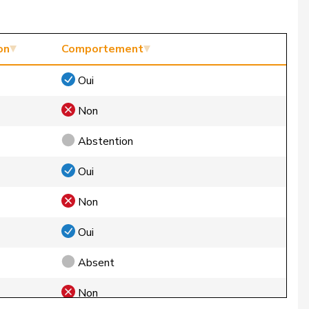
on
Comportement
Oui
Non
Abstention
Oui
Non
Oui
Absent
Non