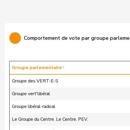
Walliser
Bruno
Wermuth
Cédric
Amaudruz
Céline
Comportement de vote par groupe parleme
Weber
Céline
Widmer
Céline
Markwalder
Christa
Groupe parlementaire
Dandrès
Christian
Groupe des VERT-E-S
Imark
Christian
Groupe vert'libéral
Lohr
Christian
Groupe libéral-radical
Lüscher
Christian
Le Groupe du Centre. Le Centre. PEV.
Wasserfallen
Christian