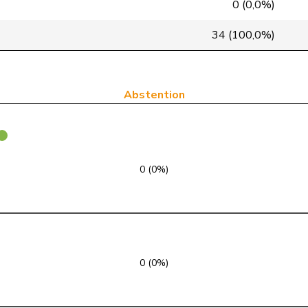
0 (0,0%)
VERT-E-S
G
BE
34 (100,0%)
Centre
M-E
FR
VERT-E-S
G
VS
Abstention
PSS
S
SG
pvl
GL
ZH
0 (0%)
PLR
RL
NE
PLR
RL
VD
PLR
RL
BL
0 (0%)
UDC
V
AR
VERT-E-S
G
GE