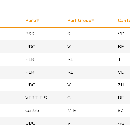
Parti
Parl Group
Cant
PSS
S
VD
UDC
V
BE
PLR
RL
TI
PLR
RL
VD
UDC
V
ZH
VERT-E-S
G
BE
Centre
M-E
SZ
UDC
V
AG