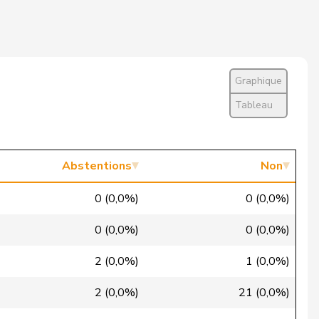
Non
Absent
Excusé
Graphique
Oui
Tableau
Oui
Oui
Abstentions
Non
Oui
0 (0,0%)
0 (0,0%)
Non
0 (0,0%)
0 (0,0%)
Non
2 (0,0%)
1 (0,0%)
Oui
2 (0,0%)
21 (0,0%)
Oui