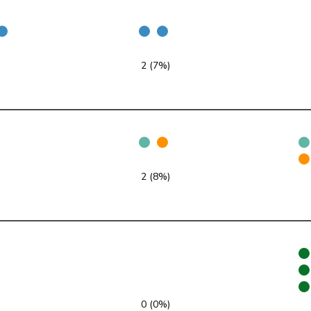
PdT
G
NE
UDC
V
TG
2 (7%)
PLR
RL
ZH
PSS
S
TG
Centre
M-E
BL
PSS
S
VS
2 (8%)
PSS
S
BL
UDC
V
BE
UDC
V
BE
UDC
V
SG
0 (0%)