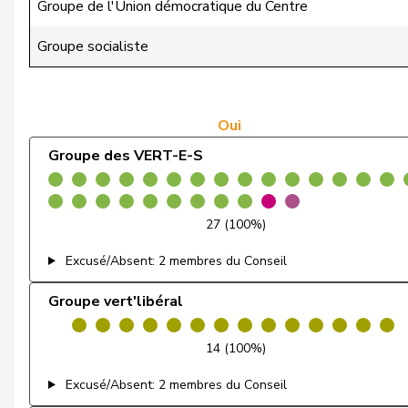
Groupe de l'Union démocratique du Centre
Badertscher
Christine
Groupe socialiste
Bulliard-Marbach
Christine
Clivaz
Christophe
Oui
Groupe des VERT-E-S
Friedl
Claudia
Gredig
Corina
27 (100%)
Cottier
Damien
Excusé/Absent: 2 membres du Conseil
Ruch
Daniel
Groupe vert'libéral
Schneeberger
Daniela
14 (100%)
Zuberbühler
David
Excusé/Absent: 2 membres du Conseil
Klopfenstein Broggini
Delphine