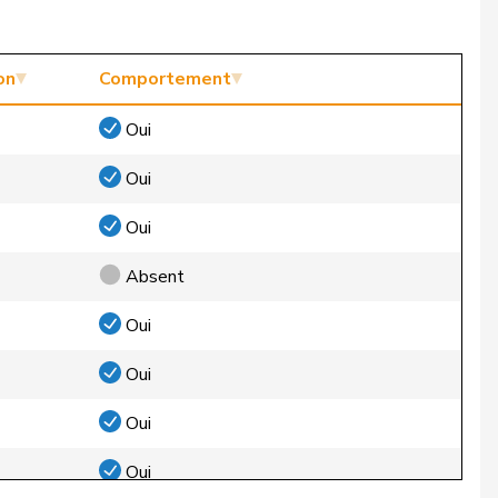
on
Comportement
Oui
Oui
Oui
Absent
Oui
Oui
Oui
Oui