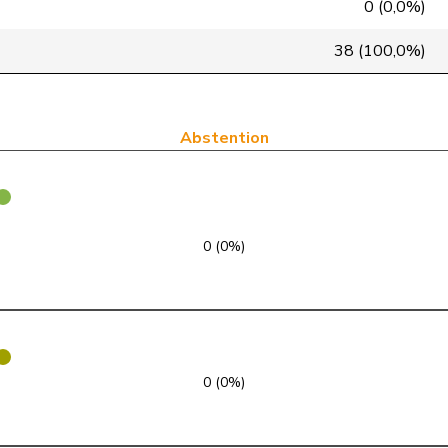
0 (0,0%)
PLR
RL
VD
38 (100,0%)
PLR
RL
SG
PLR
RL
TI
Abstention
PLR
RL
VD
PLR
RL
ZH
0 (0%)
PLR
RL
SO
PLR
RL
GR
PLR
RL
SZ
0 (0%)
PLR
RL
AG
PLR
RL
GE