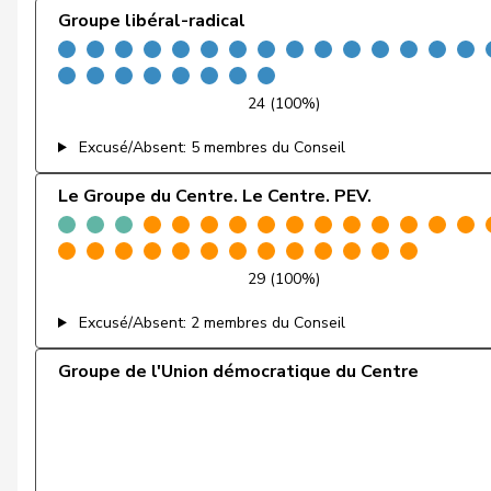
Groupe libéral-radical
Markwalder
Christa
Nantermod
Philippe
24 (100%)
Portmann
Hans-Peter
Excusé/Absent: 5 membres du Conseil
Riniker
Maja
Le Groupe du Centre. Le Centre. PEV.
Ruch
Daniel
Sauter
Regine
29 (100%)
Excusé/Absent: 2 membres du Conseil
Schilliger
Peter
Groupe de l'Union démocratique du Centre
Schneeberger
Daniela
Silberschmidt
Andri
Vincenz-Stauffacher
Susanne