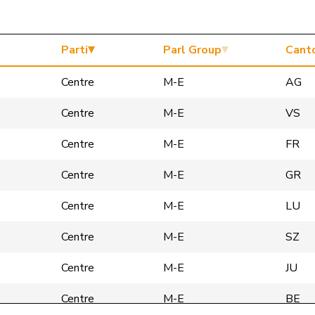
Parti
Parl Group
Cant
Centre
M-E
AG
Centre
M-E
VS
Centre
M-E
FR
Centre
M-E
GR
Centre
M-E
LU
Centre
M-E
SZ
Centre
M-E
JU
Centre
M-E
BE