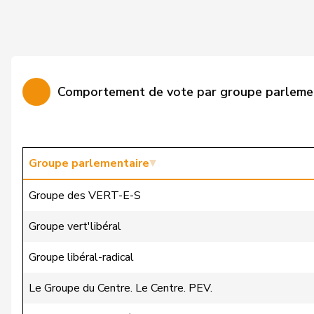
Prezioso Batou
Stefania
Quadri
Lorenzo
de la Reussille
Denis
Comportement de vote par groupe parleme
Gugger
Niklaus-Samuel
Streiff-Feller
Marianne
Studer
Lilian
Groupe parlementaire
Berthoud
Alexandre
Groupe des VERT-E-S
Bourgeois
Jacques
Groupe vert'libéral
Cattaneo
Rocco
Groupe libéral-radical
Cottier
Damien
Le Groupe du Centre. Le Centre. PEV.
de Montmollin
Simone