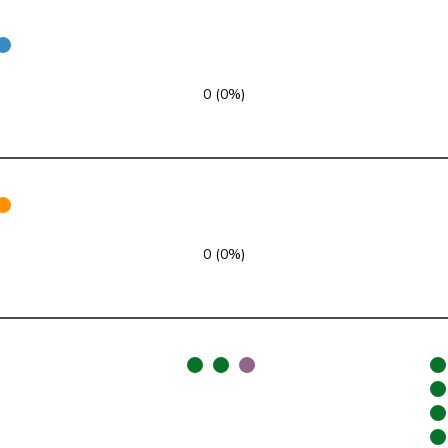
PLR
RL
BE
PLR
RL
VS
0 (0%)
PLR
RL
ZH
PLR
RL
AG
PLR
RL
VD
PLR
RL
ZH
0 (0%)
PLR
RL
LU
PLR
RL
BL
PLR
RL
ZH
PLR
RL
SG