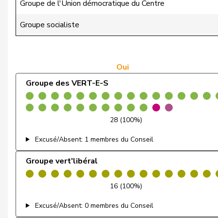
Groupe de l'Union démocratique du Centre
de Quattro
Jacqueline
Groupe socialiste
Dobler
Marcel
Farinelli
Alex
Oui
Groupe des VERT-E-S
Feller
Olivier
Fiala
Doris
28 (100%)
Fluri
Kurt
Excusé/Absent: 1 membres du Conseil
Giacometti
Anna
Groupe vert'libéral
Gössi
Petra
16 (100%)
Jauslin
Matthias Samuel
Excusé/Absent: 0 membres du Conseil
Lüscher
Christian