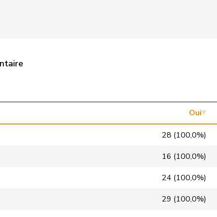
EàG
G
GE
Lega
V
TI
PdT
G
NE
ntaire
PEV
M-E
ZH
PEV
M-E
BE
PEV
M-E
AG
Oui
PLR
RL
VD
28 (100,0%)
PLR
RL
FR
16 (100,0%)
PLR
RL
TI
24 (100,0%)
PLR
RL
NE
29 (100,0%)
PLR
RL
GE