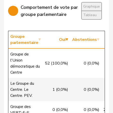
VERT-
Graphique
Comportement de vote par
Clivaz
Christophe
G
VS
E-S
groupe parlementaire
Tableau
Cottier
Damien
PLR
RL
NE
Crottaz
Brigitte
PSS
S
VD
Groupe
Oui
Abstentions
parlementaire
Dandrès
Christian
PSS
S
GE
Groupe de
de Courten
Thomas
UDC
V
BL
l'Union
52 (100,0%)
0 (0,0%)
0
démocratique du
de la
Denis
PdT
G
NE
Centre
Reussille
Le Groupe du
de
Simone
PLR
RL
GE
Centre. Le
1 (0,0%)
0 (0,0%)
27
Montmollin
Centre. PEV.
de Quattro
Jacqueline
PLR
RL
VD
Groupe des
0 (0,0%)
0 (0,0%)
28 (
VERT-E-S