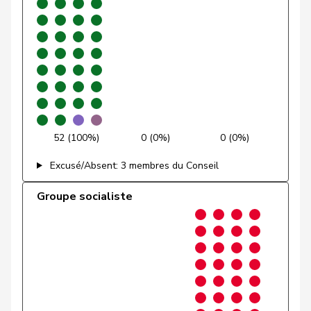
Gmür
Alois
Centre
M-E
SZ
Gössi
Petra
PLR
RL
SZ
Graber
Michael
UDC
V
VS
Graf-Litscher
Edith
PSS
S
TG
52 (100%)
0 (0%)
0 (0%)
Gredig
Corina
pvl
GL
ZH
Excusé/Absent: 3 membres du Conseil
Grin
Jean-Pierre
UDC
V
VD
Groupe socialiste
Grossen
Jürg
pvl
GL
BE
Grüter
Franz
UDC
V
LU
Gschwind
Jean-Paul
Centre
M-E
JU
Niklaus-
Gugger
PEV
M-E
ZH