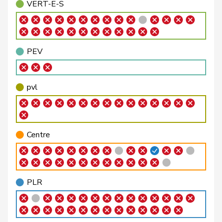
VERT-E-S
Bellaiche
Judith
pvl
GL
ZH
Bendahan
Samuel
PSS
S
VD
PEV
Bertschy
Kathrin
pvl
GL
BE
Binder-Keller
Marianne
Centre
M-E
AG
pvl
Bircher
Martina
UDC
V
AG
Birrer-Heimo
Prisca
PSS
S
LU
Centre
Borloz
Frédéric
PLR
RL
VD
Bourgeois
Jacques
PLR
RL
FR
PLR
Philipp
Bregy
Centre
M-E
VS
Matthias