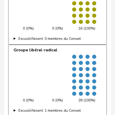
Fischer
Benjamin
UDC
V
ZH
Fischer
Roland
pvl
GL
LU
0 (0%)
0 (0%)
16 (100%)
VERT-
Fivaz
Fabien
G
NE
Excusé/Absent: 0 membres du Conseil
E-S
Groupe libéral-radical
Flach
Beat
pvl
GL
AG
Fluri
Kurt
PLR
RL
SO
Pierre-
Fridez
PSS
S
JU
Alain
Friedl
Claudia
PSS
S
SG
0 (0%)
0 (0%)
28 (100%)
Friedli
Esther
UDC
V
SG
Excusé/Absent: 1 membres du Conseil
Funiciello
Tamara
PSS
S
BE