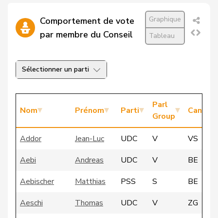
Graphique
Comportement de vote
par membre du Conseil
Tableau
Sélectionner un parti
Parl
Nom
Prénom
Parti
Canton
Group
Addor
Jean-Luc
UDC
V
VS
Aebi
Andreas
UDC
V
BE
Aebischer
Matthias
PSS
S
BE
Aeschi
Thomas
UDC
V
ZG