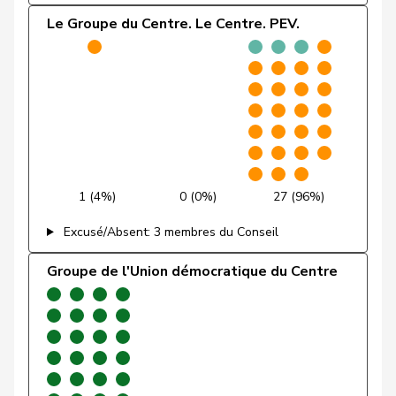
Le Groupe du Centre. Le Centre. PEV.
Gafner
Andreas
UDF
V
BE
Andrea
Geissbühler
UDC
V
BE
Martina
Giacometti
Anna
PLR
RL
GR
Giezendanner
Benjamin
UDC
V
AG
1 (4%)
0 (0%)
27 (96%)
VERT-
Girod
Bastien
G
ZH
E-S
Excusé/Absent: 3 membres du Conseil
Glanzmann-
Groupe de l'Union démocratique du Centre
Ida
Centre
M-E
LU
Hunkeler
Glarner
Andreas
UDC
V
AG
VERT-
Glättli
Balthasar
G
ZH
E-S