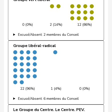
Feller
Olivier
PLR
RL
VD
Feri
Yvonne
PSS
S
AG
0 (0%)
2 (14%)
12 (86%)
Fiala
Doris
PLR
RL
ZH
Excusé/Absent: 2 membres du Conseil
Fischer
Benjamin
UDC
V
ZH
Groupe libéral-radical
Fischer
Roland
pvl
GL
LU
VERT-
Fivaz
Fabien
G
NE
E-S
Flach
Beat
pvl
GL
AG
22 (96%)
1 (4%)
0 (0%)
Fluri
Kurt
PLR
RL
SO
Excusé/Absent: 6 membres du Conseil
Pierre-
Fridez
PSS
S
JU
Alain
Le Groupe du Centre. Le Centre. PEV.