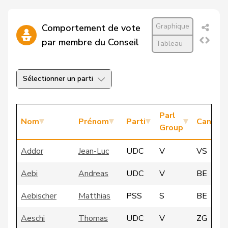
Graphique
Comportement de vote
par membre du Conseil
Tableau
Sélectionner un parti
Parl
Nom
Prénom
Parti
Canton
Group
Addor
Jean-Luc
UDC
V
VS
Aebi
Andreas
UDC
V
BE
Aebischer
Matthias
PSS
S
BE
Aeschi
Thomas
UDC
V
ZG