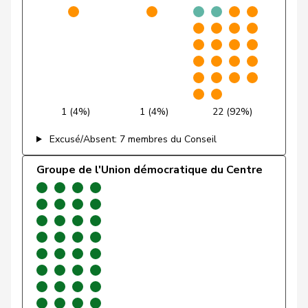
Friedl
Claudia
PSS
S
SG
Funiciello
Tamara
PSS
S
BE
Gafner
Andreas
UDF
V
BE
Andrea
1 (4%)
1 (4%)
22 (92%)
Geissbühler
UDC
V
BE
Martina
Excusé/Absent: 7 membres du Conseil
Giacometti
Anna
PLR
RL
GR
Groupe de l'Union démocratique du Centre
Giezendanner
Benjamin
UDC
V
AG
VERT-
Girod
Bastien
G
ZH
E-S
Glanzmann-
Ida
Centre
M-E
LU
Hunkeler