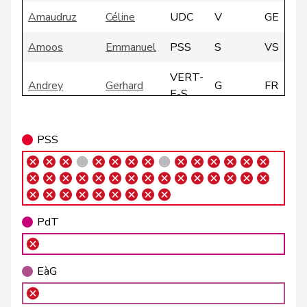
Amaudruz
Céline
UDC
V
GE
Amoos
Emmanuel
PSS
S
VS
VERT-
Andrey
Gerhard
G
FR
E-S
Atici
Mustafa
PSS
S
BS
PSS
VERT-
Badertscher
Christine
G
BE
E-S
Badran
Jacqueline
PSS
S
ZH
PdT
Barrile
Angelo
PSS
S
ZH
VERT-
Baumann
Kilian
G
BE
EàG
E-S