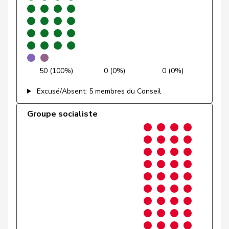
Glarner
Andreas
UDC
V
AG
VERT-
Glättli
Balthasar
G
ZH
E-S
Gmür
Alois
Centre
M-E
SZ
50 (100%)
0 (0%)
0 (0%)
Gössi
Petra
PLR
RL
SZ
Excusé/Absent: 5 membres du Conseil
Götte
Michael
UDC
V
SG
Groupe socialiste
Graber
Michael
UDC
V
VS
Graf-Litscher
Edith
PSS
S
TG
Gredig
Corina
pvl
GL
ZH
Grin
Jean-Pierre
UDC
V
VD
Grossen
Jürg
pvl
GL
BE