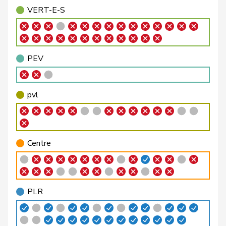
Bäumle
Martin
pvl
GL
ZH
VERT-E-S
Bellaiche
Judith
pvl
GL
ZH
Bendahan
Samuel
PSS
S
VD
PEV
Berthoud
Alexandre
PLR
RL
VD
Bertschy
Kathrin
pvl
GL
BE
pvl
Binder-Keller
Marianne
Centre
M-E
AG
Bircher
Martina
UDC
V
AG
Centre
Birrer-Heimo
Prisca
PSS
S
LU
Bläsi
Thomas
UDC
V
GE
PLR
Bourgeois
Jacques
PLR
RL
FR
Philipp