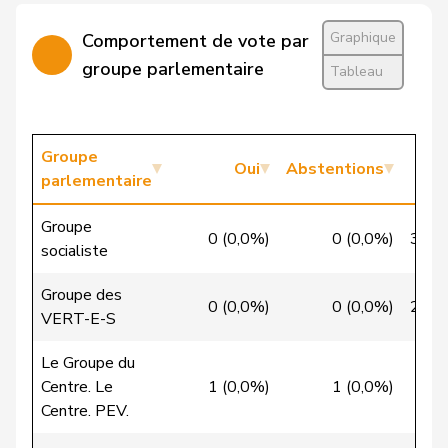
Candinas
Martin
Centre
M-E
GR
Graphique
Comportement de vote par
Cattaneo
Rocco
PLR
RL
TI
groupe parlementaire
Tableau
Christ
Katja
pvl
GL
BS
VERT-
Groupe
Clivaz
Christophe
G
VS
Oui
Abstentions
E-S
parlementaire
Cottier
Damien
PLR
RL
NE
Groupe
0 (0,0%)
0 (0,0%)
37 (
socialiste
Crottaz
Brigitte
PSS
S
VD
Groupe des
Dandrès
Christian
PSS
S
GE
0 (0,0%)
0 (0,0%)
28 (
VERT-E-S
de Courten
Thomas
UDC
V
BL
Le Groupe du
Centre. Le
1 (0,0%)
1 (0,0%)
22
de la
Denis
PdT
G
NE
Centre. PEV.
Reussille