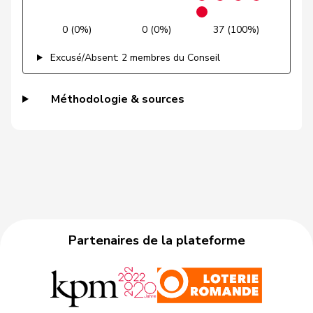
Grüter
Franz
UDC
V
LU
0 (0%)
0 (0%)
37 (100%)
Gschwind
Jean-Paul
Centre
M-E
JU
Excusé/Absent: 2 membres du Conseil
Niklaus-
Gugger
PEV
M-E
ZH
Samuel
Méthodologie & sources
Guggisberg
Lars
UDC
V
BE
Gutjahr
Diana
UDC
V
TG
Gysi
Barbara
PSS
S
SG
VERT-
Gysin
Greta
G
TI
E-S
Partenaires de la plateforme
Haab
Martin
UDC
V
ZH
Heer
Alfred
UDC
V
ZH