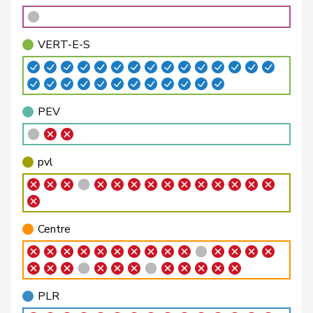
E-S
Bäumle
Martin
pvl
GL
ZH
VERT-E-S
Bellaiche
Judith
pvl
GL
ZH
Bendahan
Samuel
PSS
S
VD
PEV
Berthoud
Alexandre
PLR
RL
VD
Bertschy
Kathrin
pvl
GL
BE
pvl
Binder-Keller
Marianne
Centre
M-E
AG
Bircher
Martina
UDC
V
AG
Centre
Birrer-Heimo
Prisca
PSS
S
LU
Bläsi
Thomas
UDC
V
GE
PLR
Bourgeois
Jacques
PLR
RL
FR