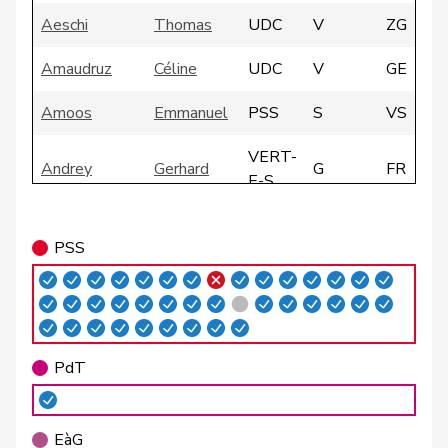
Aeschi
Thomas
UDC
V
ZG
Amaudruz
Céline
UDC
V
GE
Amoos
Emmanuel
PSS
S
VS
VERT-
Andrey
Gerhard
G
FR
E-S
Atici
Mustafa
PSS
S
BS
PSS
VERT-
Badertscher
Christine
G
BE
E-S
Badran
Jacqueline
PSS
S
ZH
PdT
Barrile
Angelo
PSS
S
ZH
VERT-
Baumann
Kilian
G
BE
EàG