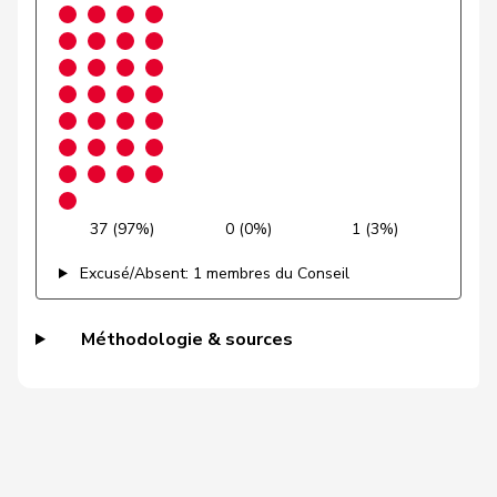
Grossen
Jürg
pvl
GL
BE
Grüter
Franz
UDC
V
LU
Gschwind
Jean-Paul
Centre
M-E
JU
Niklaus-
Gugger
PEV
M-E
ZH
Samuel
37 (97%)
0 (0%)
1 (3%)
Guggisberg
Lars
UDC
V
BE
Excusé/Absent: 1 membres du Conseil
Gutjahr
Diana
UDC
V
TG
Méthodologie & sources
Gysi
Barbara
PSS
S
SG
VERT-
Gysin
Greta
G
TI
E-S
Haab
Martin
UDC
V
ZH