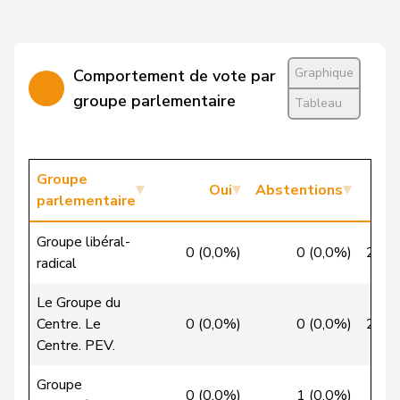
Candinas
Martin
Centre
M-E
GR
Graphique
Comportement de vote par
Cattaneo
Rocco
PLR
RL
TI
groupe parlementaire
Tableau
Christ
Katja
pvl
GL
BS
VERT-
Groupe
Clivaz
Christophe
G
VS
Oui
Abstentions
E-S
parlementaire
Cottier
Damien
PLR
RL
NE
Groupe libéral-
0 (0,0%)
0 (0,0%)
29 (
radical
Crottaz
Brigitte
PSS
S
VD
Le Groupe du
Dandrès
Christian
PSS
S
GE
Centre. Le
0 (0,0%)
0 (0,0%)
27 (
Centre. PEV.
de Courten
Thomas
UDC
V
BL
Groupe
de la
0 (0,0%)
1 (0,0%)
15