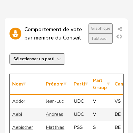
Graphique
Comportement de vote
par membre du Conseil
Tableau
Sélectionner un parti
Parl
Nom
Prénom
Parti
Canton
Group
Addor
Jean-Luc
UDC
V
VS
Aebi
Andreas
UDC
V
BE
Aebischer
Matthias
PSS
S
BE