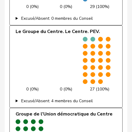
Pierre-
Fridez
PSS
S
JU
0 (0%)
0 (0%)
29 (100%)
Alain
Excusé/Absent: 0 membres du Conseil
Friedl
Claudia
PSS
S
SG
Le Groupe du Centre. Le Centre. PEV.
Funiciello
Tamara
PSS
S
BE
Gafner
Andreas
UDF
V
BE
Andrea
Geissbühler
UDC
V
BE
Martina
Giacometti
Anna
PLR
RL
GR
0 (0%)
0 (0%)
27 (100%)
Giezendanner
Benjamin
UDC
V
AG
Excusé/Absent: 4 membres du Conseil
VERT-
Girod
Bastien
G
ZH
E-S
Groupe de l'Union démocratique du Centre
Glanzmann-
Ida
Centre
M-E
LU