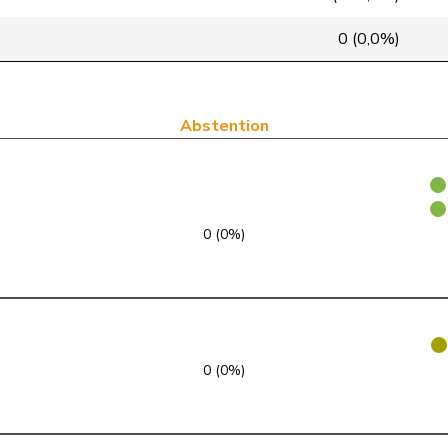
PLR
RL
VD
0 (0,0%)
UDC
V
SZ
PLR
RL
SG
Abstention
VERT-E-S
G
TG
UDC
V
SG
0 (0%)
UDC
V
LU
PLR
RL
TI
PSS
S
GE
0 (0%)
PLR
RL
VD
PSS
S
AG