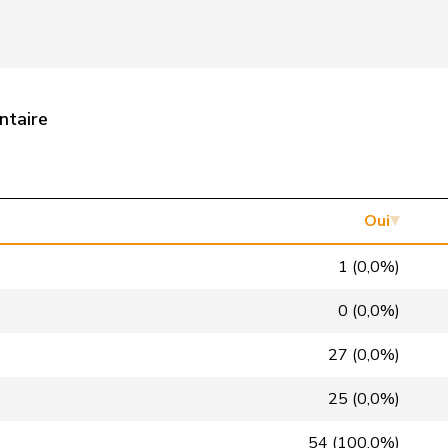
Centre
M-E
GR
PLR
RL
TI
ntaire
pvl
GL
BS
VERT-E-S
G
VS
PLR
RL
NE
Oui
PSS
S
VD
1 (0,0%)
PSS
S
GE
0 (0,0%)
UDC
V
BL
27 (0,0%)
PdT
G
NE
25 (0,0%)
PLR
RL
GE
54 (100,0%)