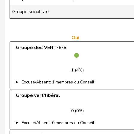
de Quattro
Jacqueline
Groupe socialiste
Dettling
Marcel
Dobler
Marcel
Oui
Groupe des VERT-E-S
Egger
Kurt
Egger
Mike
1 (4%)
Estermann
Yvette
Excusé/Absent: 1 membres du Conseil
Farinelli
Alex
Groupe vert'libéral
Fehlmann Rielle
Laurence
0 (0%)
Feller
Olivier
Excusé/Absent: 0 membres du Conseil
Feri
Yvonne