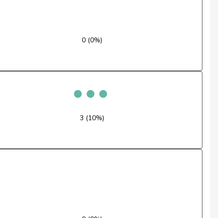
Oui
Oui
0 (0%)
Non
Non
Non
Oui
3 (10%)
Absent
Non
Oui
Non