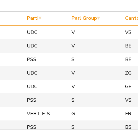
Parti
Parl Group
Cant
UDC
V
VS
UDC
V
BE
PSS
S
BE
UDC
V
ZG
UDC
V
GE
PSS
S
VS
VERT-E-S
G
FR
PSS
S
BS