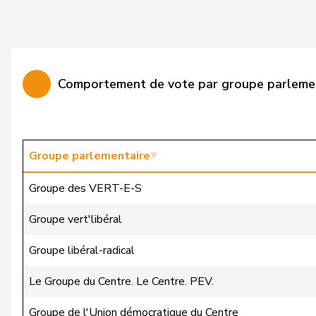
Candinas
Martin
Cattaneo
Rocco
Comportement de vote par groupe parleme
Christ
Katja
Clivaz
Christophe
Cottier
Damien
Groupe parlementaire
Crottaz
Brigitte
Groupe des VERT-E-S
Dandrès
Christian
Groupe vert'libéral
de Courten
Thomas
Groupe libéral-radical
de la Reussille
Denis
Le Groupe du Centre. Le Centre. PEV.
de Montmollin
Simone
Groupe de l'Union démocratique du Centre