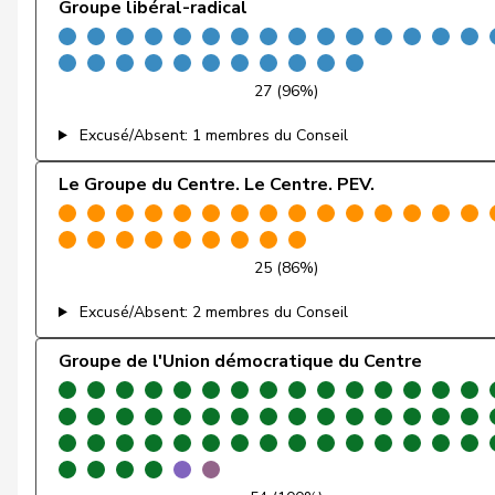
Groupe libéral-radical
Fiala
Doris
Fischer
Benjamin
27 (96%)
Fischer
Roland
Excusé/Absent: 1 membres du Conseil
Fivaz
Fabien
Le Groupe du Centre. Le Centre. PEV.
Flach
Beat
Fluri
Kurt
25 (86%)
Excusé/Absent: 2 membres du Conseil
Fridez
Pierre-Alain
Groupe de l'Union démocratique du Centre
Friedl
Claudia
Friedli
Esther
Funiciello
Tamara