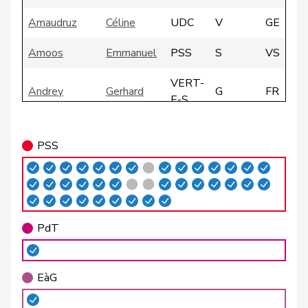
Amaudruz
Céline
UDC
V
GE
Amoos
Emmanuel
PSS
S
VS
VERT-
Andrey
Gerhard
G
FR
E-S
Atici
Mustafa
PSS
S
BS
PSS
VERT-
Badertscher
Christine
G
BE
E-S
Badran
Jacqueline
PSS
S
ZH
PdT
Barrile
Angelo
PSS
S
ZH
VERT-
Baumann
Kilian
G
BE
EàG
E-S