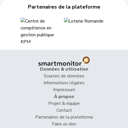
Herzog
Verena
UDC
V
TG
Partenaires de la plateforme
Hess
Erich
UDC
V
BE
Hess
Lorenz
Centre
M-E
BE
Huber
Alois
UDC
V
AG
Hurni
Baptiste
PSS
S
NE
Hurter
Thomas
UDC
V
SH
Données & utilisation
Imark
Christian
UDC
V
SO
Sources de données
Informations légales
VERT-
Impressum
Imboden
Natalie
G
BE
E-S
À propos
Projet & équipe
Matthias
Contact
Jauslin
PLR
RL
AG
Samuel
Partenaires de la plateforme
Faire un don
Jost
Marc
PEV
M-E
BE