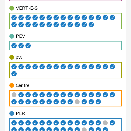
Bäumle
Martin
pvl
GL
ZH
VERT-E-S
Bellaiche
Judith
pvl
GL
ZH
Bendahan
Samuel
PSS
S
VD
PEV
Berthoud
Alexandre
PLR
RL
VD
Bertschy
Kathrin
pvl
GL
BE
pvl
Binder-Keller
Marianne
Centre
M-E
AG
Bircher
Martina
UDC
V
AG
Centre
Birrer-Heimo
Prisca
PSS
S
LU
Bourgeois
Jacques
PLR
RL
FR
PLR
Philipp
Bregy
Centre
M-E
VS
Matthias