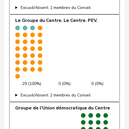
Friedli
Esther
UDC
V
SG
Excusé/Absent: 1 membres du Conseil
Funiciello
Tamara
PSS
S
BE
Le Groupe du Centre. Le Centre. PEV.
Gafner
Andreas
UDF
V
BE
Andrea
Geissbühler
UDC
V
BE
Martina
Giacometti
Anna
PLR
RL
GR
Giezendanner
Benjamin
UDC
V
AG
29 (100%)
0 (0%)
0 (0%)
VERT-
Girod
Bastien
G
ZH
E-S
Excusé/Absent: 2 membres du Conseil
Glanzmann-
Groupe de l'Union démocratique du Centre
Ida
Centre
M-E
LU
Hunkeler
Glarner
Andreas
UDC
V
AG