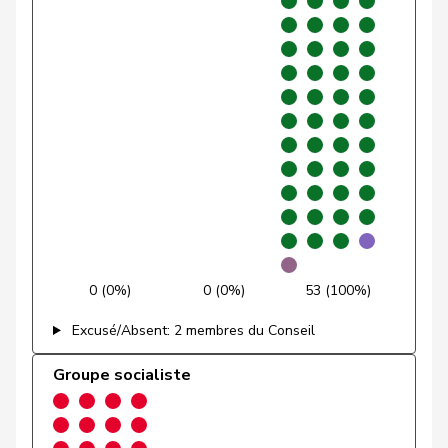
VERT-
Glättli
Balthasar
G
ZH
E-S
Gmür
Alois
Centre
M-E
SZ
Gössi
Petra
PLR
RL
SZ
Graber
Michael
UDC
V
VS
Graf-Litscher
Edith
PSS
S
TG
Gredig
Corina
pvl
GL
ZH
0 (0%)
0 (0%)
53 (100%)
Grin
Jean-Pierre
UDC
V
VD
Excusé/Absent: 2 membres du Conseil
Grossen
Jürg
pvl
GL
BE
Groupe socialiste
Grüter
Franz
UDC
V
LU