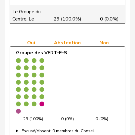
de Quattro
Jacqueline
PLR
RL
VD
Le Groupe du
Centre. Le
29 (100,0%)
0 (0,0%)
0
Dettling
Marcel
UDC
V
SZ
Centre. PEV.
Dobler
Marcel
PLR
RL
SG
Groupe libéral-
Oui
Abstention
Non
27 (0,0%)
1 (0,0%)
0
VERT-
radical
Egger
Kurt
G
TG
Groupe des VERT-E-S
E-S
Groupe
36 (100,0%)
0 (0,0%)
0
Egger
Mike
UDC
V
SG
socialiste
Estermann
Yvette
UDC
V
LU
Farinelli
Alex
PLR
RL
TI
Fehlmann
Laurence
PSS
S
GE
Rielle
29 (100%)
0 (0%)
0 (0%)
Feller
Olivier
PLR
RL
VD
Excusé/Absent: 0 membres du Conseil