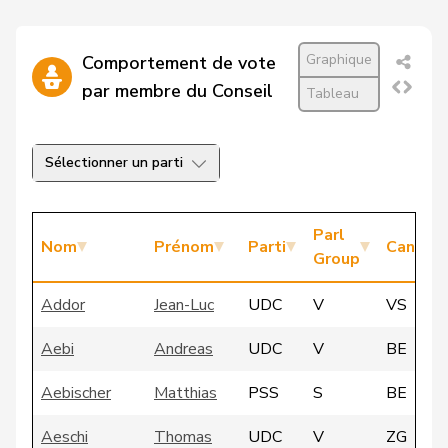
Graphique
Comportement de vote
par membre du Conseil
Tableau
Sélectionner un parti
Parl
Nom
Prénom
Parti
Canton
Group
Addor
Jean-Luc
UDC
V
VS
Aebi
Andreas
UDC
V
BE
Aebischer
Matthias
PSS
S
BE
Aeschi
Thomas
UDC
V
ZG