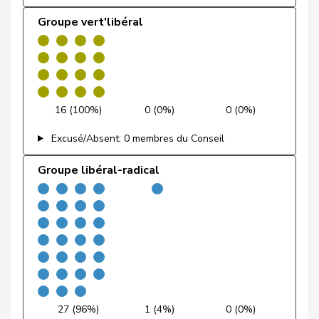
Feri
Yvonne
PSS
S
AG
Groupe vert'libéral
Fiala
Doris
PLR
RL
ZH
Fischer
Benjamin
UDC
V
ZH
Fischer
Roland
pvl
GL
LU
16 (100%)
0 (0%)
0 (0%)
VERT-
Excusé/Absent: 0 membres du Conseil
Fivaz
Fabien
G
NE
E-S
Groupe libéral-radical
Flach
Beat
pvl
GL
AG
Fluri
Kurt
PLR
RL
SO
Pierre-
Fridez
PSS
S
JU
Alain
Friedl
Claudia
PSS
S
SG
27 (96%)
1 (4%)
0 (0%)