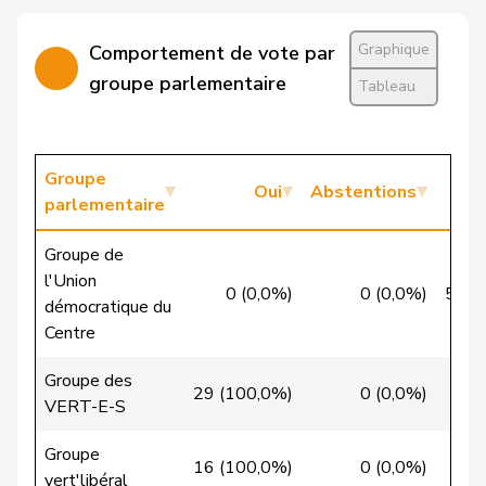
Cattaneo
Rocco
PLR
RL
TI
Christ
Katja
pvl
GL
BS
Graphique
Comportement de vote par
groupe parlementaire
Tableau
VERT-
Clivaz
Christophe
G
VS
E-S
Cottier
Damien
PLR
RL
NE
Groupe
Oui
Abstentions
parlementaire
Crottaz
Brigitte
PSS
S
VD
Groupe de
Dandrès
Christian
PSS
S
GE
l'Union
0 (0,0%)
0 (0,0%)
53 (
démocratique du
de Courten
Thomas
UDC
V
BL
Centre
de la
Denis
PdT
G
NE
Groupe des
Reussille
29 (100,0%)
0 (0,0%)
0
VERT-E-S
de
Simone
PLR
RL
GE
Groupe
Montmollin
16 (100,0%)
0 (0,0%)
0
vert'libéral