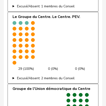
Friedli
Esther
UDC
V
SG
Excusé/Absent: 1 membres du Conseil
Funiciello
Tamara
PSS
S
BE
Le Groupe du Centre. Le Centre. PEV.
Gafner
Andreas
UDF
V
BE
Andrea
Geissbühler
UDC
V
BE
Martina
Giacometti
Anna
PLR
RL
GR
Giezendanner
Benjamin
UDC
V
AG
29 (100%)
0 (0%)
0 (0%)
VERT-
Girod
Bastien
G
ZH
E-S
Excusé/Absent: 2 membres du Conseil
Glanzmann-
Groupe de l'Union démocratique du Centre
Ida
Centre
M-E
LU
Hunkeler
Glarner
Andreas
UDC
V
AG