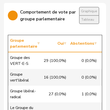
Cattaneo
Rocco
PLR
RL
TI
Christ
Katja
pvl
GL
BS
Graphique
Comportement de vote par
groupe parlementaire
Tableau
VERT-
Clivaz
Christophe
G
VS
E-S
Cottier
Damien
PLR
RL
NE
Groupe
Oui
Abstentions
parlementaire
Crottaz
Brigitte
PSS
S
VD
Groupe des
Dandrès
Christian
PSS
S
GE
29 (100,0%)
0 (0,0%)
0
VERT-E-S
de Courten
Thomas
UDC
V
BL
Groupe
16 (100,0%)
0 (0,0%)
0
vert'libéral
de la
Denis
PdT
G
NE
Reussille
Groupe libéral-
27 (0,0%)
1 (0,0%)
0
radical
de
Simone
PLR
RL
GE
Montmollin
Le Groupe du