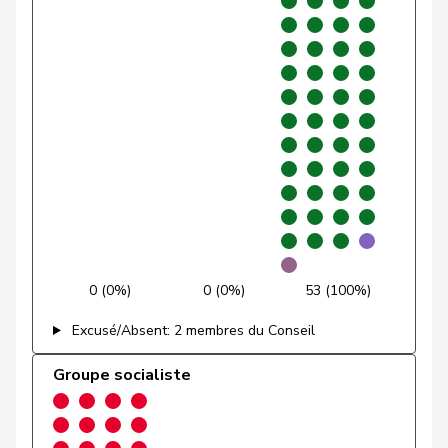
VERT-
Glättli
Balthasar
G
ZH
E-S
Gmür
Alois
Centre
M-E
SZ
Gössi
Petra
PLR
RL
SZ
Graber
Michael
UDC
V
VS
Graf-Litscher
Edith
PSS
S
TG
Gredig
Corina
pvl
GL
ZH
0 (0%)
0 (0%)
53 (100%)
Grin
Jean-Pierre
UDC
V
VD
Excusé/Absent: 2 membres du Conseil
Grossen
Jürg
pvl
GL
BE
Groupe socialiste
Grüter
Franz
UDC
V
LU