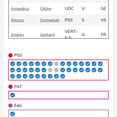
Amaudruz
Céline
UDC
V
GE
Amoos
Emmanuel
PSS
S
VS
VERT-
Andrey
Gerhard
G
FR
E-S
Atici
Mustafa
PSS
S
BS
PSS
VERT-
Badertscher
Christine
G
BE
E-S
Badran
Jacqueline
PSS
S
ZH
PdT
Barrile
Angelo
PSS
S
ZH
VERT-
Baumann
Kilian
G
BE
EàG
E-S