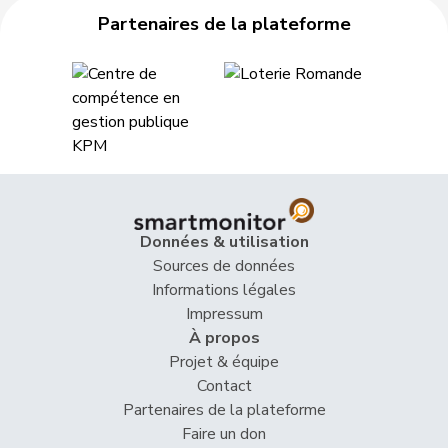
Herzog
Verena
UDC
V
TG
Partenaires de la plateforme
Hess
Erich
UDC
V
BE
Hess
Lorenz
Centre
M-E
BE
Huber
Alois
UDC
V
AG
Hurni
Baptiste
PSS
S
NE
Hurter
Thomas
UDC
V
SH
Données & utilisation
Imark
Christian
UDC
V
SO
Sources de données
Informations légales
VERT-
Impressum
Imboden
Natalie
G
BE
E-S
À propos
Projet & équipe
Matthias
Contact
Jauslin
PLR
RL
AG
Samuel
Partenaires de la plateforme
Faire un don
Jost
Marc
PEV
M-E
BE