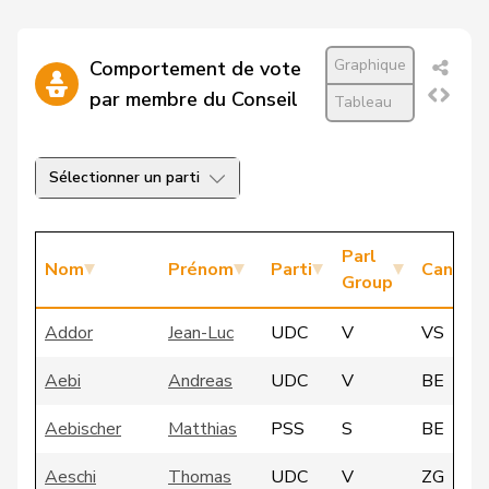
Graphique
Comportement de vote
par membre du Conseil
Tableau
Sélectionner un parti
Parl
Nom
Prénom
Parti
Canton
Group
Addor
Jean-Luc
UDC
V
VS
Aebi
Andreas
UDC
V
BE
Aebischer
Matthias
PSS
S
BE
Aeschi
Thomas
UDC
V
ZG