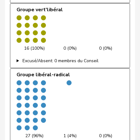
Feri
Yvonne
PSS
S
AG
Groupe vert'libéral
Fiala
Doris
PLR
RL
ZH
Fischer
Benjamin
UDC
V
ZH
Fischer
Roland
pvl
GL
LU
16 (100%)
0 (0%)
0 (0%)
VERT-
Excusé/Absent: 0 membres du Conseil
Fivaz
Fabien
G
NE
E-S
Groupe libéral-radical
Flach
Beat
pvl
GL
AG
Fluri
Kurt
PLR
RL
SO
Pierre-
Fridez
PSS
S
JU
Alain
Friedl
Claudia
PSS
S
SG
27 (96%)
1 (4%)
0 (0%)