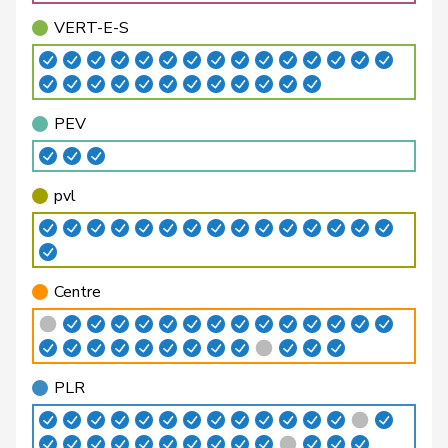
Bäumle
Martin
pvl
GL
ZH
VERT-E-S
Bellaiche
Judith
pvl
GL
ZH
Bendahan
Samuel
PSS
S
VD
PEV
Berthoud
Alexandre
PLR
RL
VD
Bertschy
Kathrin
pvl
GL
BE
pvl
Binder-Keller
Marianne
Centre
M-E
AG
Bircher
Martina
UDC
V
AG
Centre
Birrer-Heimo
Prisca
PSS
S
LU
Bourgeois
Jacques
PLR
RL
FR
PLR
Philipp
Bregy
Centre
M-E
VS
Matthias