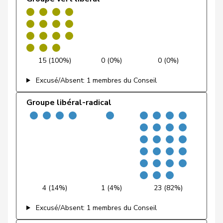
Feri
Yvonne
PSS
S
AG
Fiala
Doris
PLR
RL
ZH
Fischer
Benjamin
UDC
V
ZH
15 (100%)
0 (0%)
0 (0%)
Excusé/Absent: 1 membres du Conseil
Fischer
Roland
pvl
GL
LU
Groupe libéral-radical
VERT-
Fivaz
Fabien
G
NE
E-S
Flach
Beat
pvl
GL
AG
Fluri
Kurt
PLR
RL
SO
Pierre-
Fridez
PSS
S
JU
4 (14%)
1 (4%)
23 (82%)
Alain
Excusé/Absent: 1 membres du Conseil
Friedl
Claudia
PSS
S
SG