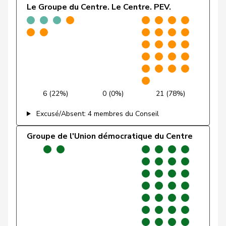
Le Groupe du Centre. Le Centre. PEV.
Friedli
Esther
UDC
V
SG
Funiciello
Tamara
PSS
S
BE
Gafner
Andreas
UDF
V
BE
Andrea
Geissbühler
UDC
V
BE
Martina
6 (22%)
0 (0%)
21 (78%)
Excusé/Absent: 4 membres du Conseil
Giacometti
Anna
PLR
RL
GR
Groupe de l'Union démocratique du Centre
Giezendanner
Benjamin
UDC
V
AG
VERT-
Girod
Bastien
G
ZH
E-S
Glanzmann-
Ida
Centre
M-E
LU
Hunkeler