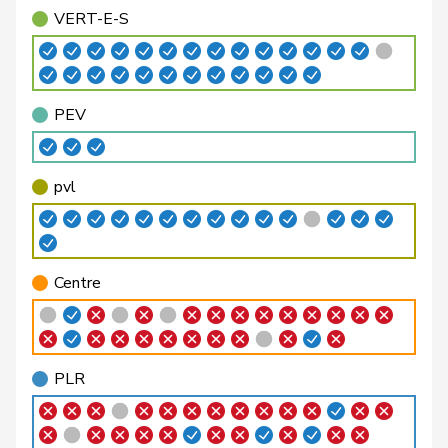
Bäumle
Martin
pvl
GL
ZH
VERT-E-S
Bellaiche
Judith
pvl
GL
ZH
Bendahan
Samuel
PSS
S
VD
PEV
Berthoud
Alexandre
PLR
RL
VD
Bertschy
Kathrin
pvl
GL
BE
pvl
Binder-Keller
Marianne
Centre
M-E
AG
Bircher
Martina
UDC
V
AG
Centre
Birrer-Heimo
Prisca
PSS
S
LU
Bourgeois
Jacques
PLR
RL
FR
PLR
Philipp
Bregy
Centre
M-E
VS
Matthias