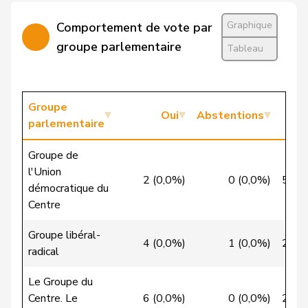
Cattaneo
Rocco
PLR
RL
TI
Graphique
Comportement de vote par
Christ
Katja
pvl
GL
BS
groupe parlementaire
Tableau
VERT-
Clivaz
Christophe
G
VS
E-S
Groupe
Oui
Abstentions
Cottier
Damien
PLR
RL
NE
parlementaire
Crottaz
Brigitte
PSS
S
VD
Groupe de
l'Union
Dandrès
Christian
PSS
S
GE
2 (0,0%)
0 (0,0%)
51 (
démocratique du
Centre
de Courten
Thomas
UDC
V
BL
Groupe libéral-
de la
4 (0,0%)
1 (0,0%)
23 (
Denis
PdT
G
NE
radical
Reussille
Le Groupe du
de
Simone
PLR
RL
GE
Centre. Le
6 (0,0%)
0 (0,0%)
21 (
Montmollin