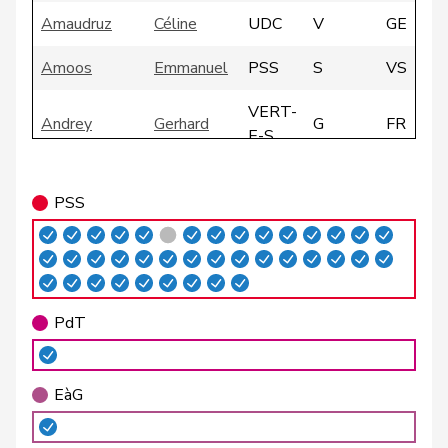
Amaudruz
Céline
UDC
V
GE
Amoos
Emmanuel
PSS
S
VS
VERT-
Andrey
Gerhard
G
FR
E-S
Atici
Mustafa
PSS
S
BS
PSS
VERT-
Badertscher
Christine
G
BE
E-S
Badran
Jacqueline
PSS
S
ZH
PdT
Barrile
Angelo
PSS
S
ZH
VERT-
Baumann
Kilian
G
BE
EàG
E-S