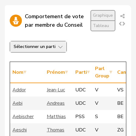
Graphique
Comportement de vote
par membre du Conseil
Tableau
Sélectionner un parti
Parl
Nom
Prénom
Parti
Canton
Group
Addor
Jean-Luc
UDC
V
VS
Aebi
Andreas
UDC
V
BE
Aebischer
Matthias
PSS
S
BE
Aeschi
Thomas
UDC
V
ZG