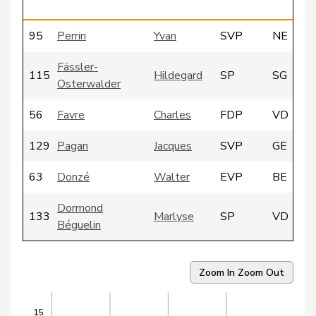
95
Perrin
Yvan
SVP
NE
Fässler-
115
Hildegard
SP
SG
Osterwalder
56
Favre
Charles
FDP
VD
129
Pagan
Jacques
SVP
GE
63
Donzé
Walter
EVP
BE
Dormond
133
Marlyse
SP
VD
Béguelin
186
Lang
Josef
AI Zug
ZG
Zoom In
Zoom Out
127
Amstutz
Adrian
SVP
BE
15