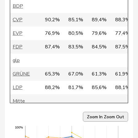
119
Fattebert
Jean
SVP
VD
BDP
76
Studer
Heiner
EVP
AG
CVP
90,2%
85,1%
89,4%
88,3%
110
Pedrina
Fabio
SP
TI
EVP
76,9%
80,5%
79,6%
77,4%
114
Hofmann
Urs
SP
AG
FDP
87,4%
83,5%
84,5%
87,5%
77
Joder
Rudolf
SVP
BE
glp
100
Allemann
Evi
SP
BE
GRÜNE
65,3%
67,0%
61,3%
61,9%
101
Hämmerle
Andrea
SP
GR
LDP
88,2%
81,7%
85,6%
88,1%
143
Rutschmann
Hans
SVP
ZH
Mitte
148
Schenk
Simon
SVP
BE
SP
70,5%
71,4%
70,6%
65,7%
Zoom In
Zoom Out
81
Parmelin
Guy
SVP
VD
SVP
72,0%
66,1%
70,0%
71,7%
100%