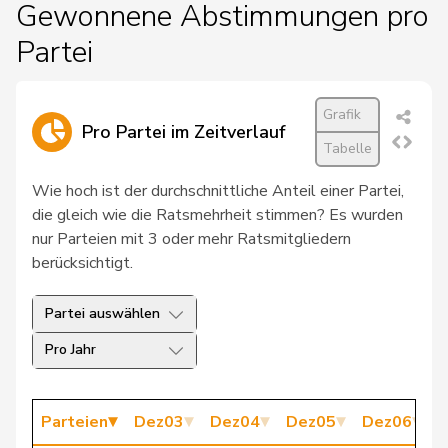
Gewonnene Abstimmungen pro
190
Schlüer
Ulrich
SVP
ZH
Partei
30
Burkhalter
Didier
FDP
NE
130
Pfister
Theophil
SVP
SG
Grafik
Pro Partei im Zeitverlauf
Tabelle
191
Leuenberger
Ueli
GRÜNE
GE
Wie hoch ist der durchschnittliche Anteil einer Partei,
181
John-Calame
Francine
GRÜNE
NE
die gleich wie die Ratsmehrheit stimmen? Es wurden
23
Meyer-Kaelin
Thérèse
CVP
FR
nur Parteien mit 3 oder mehr Ratsmitgliedern
berücksichtigt.
55
Hassler
Hansjörg
SVP
GR
Partei auswählen
103
Wyss
Ursula
SP
BE
Pro Jahr
144
Schenker
Silvia
SP
BS
113
Widmer
Hans
SP
LU
Parteien
Dez03
Dez04
Dez05
Dez06
D