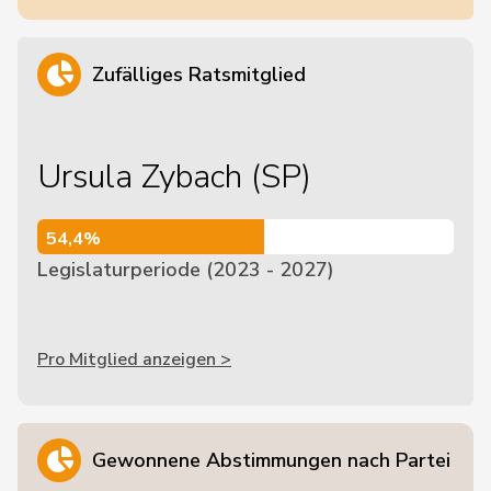
Zufälliges Ratsmitglied
Ursula Zybach (SP)
54,4%
54,4%
Legislaturperiode (2023 - 2027)
Pro Mitglied anzeigen >
Gewonnene Abstimmungen nach Partei