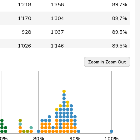
1’218
1’358
89,7%
1’170
1’304
89,7%
928
1’037
89,5%
1’026
1’146
89,5%
1’084
1’217
89,1%
Zoom In
Zoom Out
983
1’103
89,1%
1’144
1’287
88,9%
1’085
1’222
88,8%
1’138
1’285
88,6%
1’202
1’356
88,6%
70%
80%
90%
100%