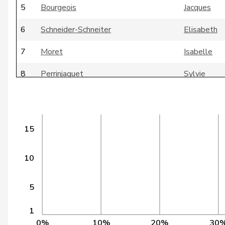
5
Bourgeois
Jacques
6
Schneider-Schneiter
Elisabeth
7
Moret
Isabelle
8
Perrinjaquet
Sylvie
9
Cassis
Ignazio
10
Hany
Urs
15
11
Glanzmann-Hunkeler
Ida
10
12
Häberli-Koller
Brigitte
13
Egger-Wyss
Esther
5
14
Hiltpold
Hugues
1
0%
10%
20%
30