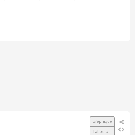
1’098
1’239
88,6%
1’007
1’138
88,5%
1’157
1’310
88,3%
1’177
1’334
88,2%
1’052
1’197
87,9%
1’053
1’199
87,8%
1’070
1’218
87,8%
832
949
87,7%
1’095
1’249
87,7%
955
1’090
87,6%
Graphique
Tableau
1’179
1’348
87,5%