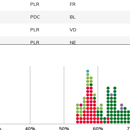
PLR
FR
PDC
BL
PLR
VD
PLR
NE
PLR
TI
PDC
ZH
PDC
LU
PDC
TG
PDC
AG
PLR
GE
%
40%
50%
60%