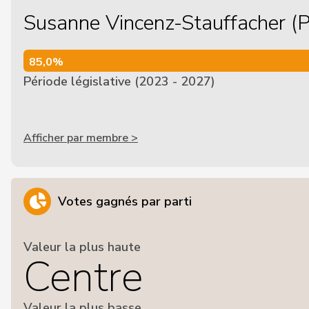
Susanne Vincenz-Stauffacher (
85,0%
85,0%
Période législative (2023 - 2027)
Afficher par membre >
Votes gagnés par parti
Valeur la plus haute
Centre
Valeur la plus basse