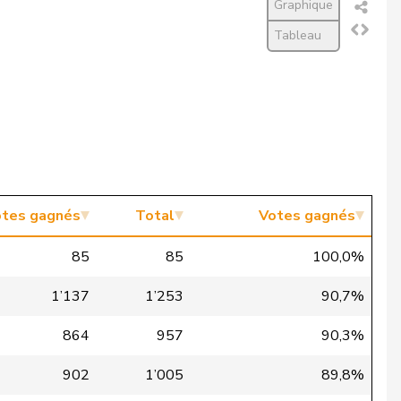
Graphique
Tableau
tes gagnés
Total
Votes gagnés
85
85
100,0%
1’137
1’253
90,7%
864
957
90,3%
902
1’005
89,8%