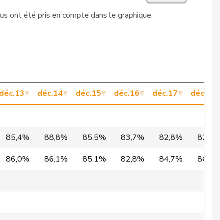
lus ont été pris en compte dans le graphique.
1’073
1’228
87,4%
874
1’000
87,4%
1’024
1’171
87,4%
1’041
1’193
87,3%
déc.13
déc.14
déc.15
déc.16
déc.17
déc.18
839
963
87,1%
928
1’067
87,0%
85,4%
88,8%
85,5%
83,7%
82,8%
82,4
984
1’132
86,9%
86,0%
86,1%
85,1%
82,8%
84,7%
86,0
1’163
1’340
86,8%
1’169
1’347
86,8%
1’035
1’194
86,7%