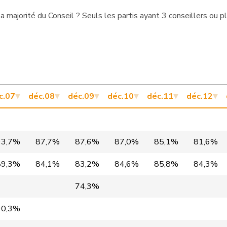
majorité du Conseil ? Seuls les partis ayant 3 conseillers ou p
PLR
GE
PDC
VS
PLR
BE
PDC
SO
c.07
déc.08
déc.09
déc.10
déc.11
déc.12
PLR
VD
PLR
LU
93,7%
87,7%
87,6%
87,0%
85,1%
81,6%
PLR
NW
89,3%
84,1%
83,2%
84,6%
85,8%
84,3%
PLR
VD
74,3%
PBD
GR
90,3%
PLR
SO