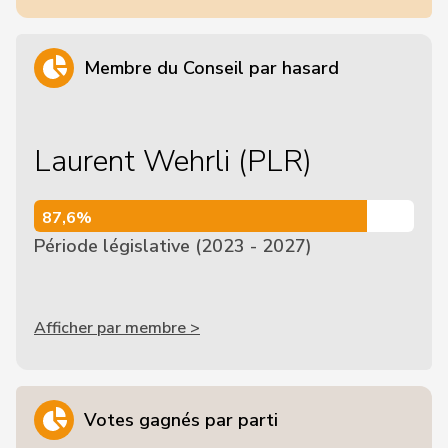
Membre du Conseil par hasard
Laurent Wehrli (PLR)
87,6%
87,6%
Période législative (2023 - 2027)
Afficher par membre >
Votes gagnés par parti