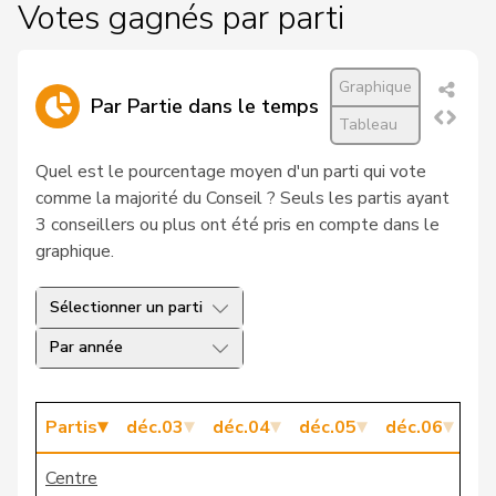
Votes gagnés par parti
147
Borer
Roland F.
UDC
SO
Graphique
188
Bortoluzzi
Toni
UDC
ZH
Par Partie dans le temps
Tableau
124
Bruderer Wyss
Pascale
PSS
AG
Quel est le pourcentage moyen d'un parti qui vote
5
Brun
Franz
PDC
LU
comme la majorité du Conseil ? Seuls les partis ayant
3 conseillers ou plus ont été pris en compte dans le
112
Brunner
Toni
UDC
SG
graphique.
39
Brunschwig Graf
Martine
PLD
GE
Sélectionner un parti
28
Büchler
Jakob
PDC
SG
Par année
82
Bugnon
André
UDC
VD
Partis
déc.03
déc.04
déc.05
déc.06
dé
54
Bührer
Gerold
PLR
SH
Centre
22
Burkhalter
Didier
PLR
NE