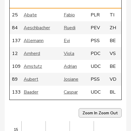
25
Abate
Fabio
PLR
TI
84
Aeschbacher
Ruedi
PEV
ZH
137
Allemann
Evi
PSS
BE
12
Amherd
Viola
PDC
VS
109
Amstutz
Adrian
UDC
BE
89
Aubert
Josiane
PSS
VD
133
Baader
Caspar
UDC
BL
10
Bader
Elvira
PDC
SO
Zoom In
Zoom Out
128
Banga
Boris
PSS
SO
15
9
Barthassat
Luc
PDC
GE