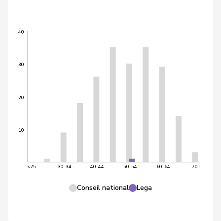
40
30
20
10
<25
30-34
40-44
50-54
60-64
70+
Conseil national
Lega