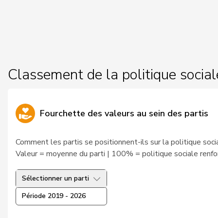
26
Tuosto
Brenda
PSS
VD
30
Crottaz
Brigitte
PSS
VD
45
Storni
Bruno
PSS
TI
Classement de la politique social
146
Walliser
Bruno
UDC
ZH
46
Wermuth
Cédric
PSS
AG
Fourchette des valeurs au sein des partis
136
Amaudruz
Céline
UDC
GE
Comment les partis se positionnent-ils sur la politique soci
103
Weber
Céline
pvl
VD
Valeur = moyenne du parti | 100% = politique sociale renfo
31
Dandrès
Christian
PSS
GE
Sélectionner un parti
198
Glur
Christian
UDC
AG
Période 2019 - 2026
166
Imark
Christian
UDC
SO