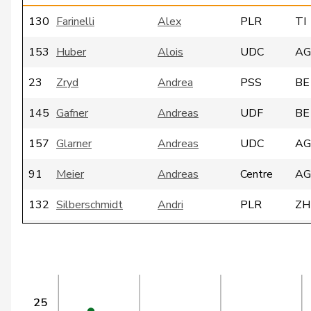
130
Farinelli
Alex
PLR
TI
153
Huber
Alois
UDC
AG
23
Zryd
Andrea
PSS
BE
145
Gafner
Andreas
UDF
BE
157
Glarner
Andreas
UDC
AG
91
Meier
Andreas
Centre
AG
132
Silberschmidt
Andri
PLR
ZH
111
Giacometti
Anna
PLR
GR
18
Rosenwasser
Anna
PSS
ZH
VERT-
25
9
Schmaltz
Anna-Béatrice
ZH