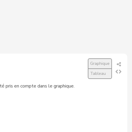
40
41
97,6%
78
80
97,5%
76
78
97,4%
5
77
6,5%
75
77
97,4%
Graphique
Tableau
7
65
10,9%
été pris en compte dans le graphique.
29
68
42,6%
78
80
97,5%
0
37
0,0%
3
80
3,8%