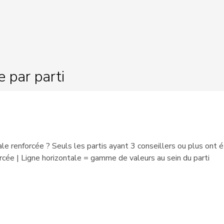
CN 2023 - aujourd'hui
CN 2018 - aujourd'hui
CN 2019 - aujourd'hui
e par parti
CN 2015 - aujourd'hui
CN 2011 - aujourd'hui
CN 2011 - aujourd'hui
ale renforcée ? Seuls les partis ayant 3 conseillers ou plus ont 
CN 2021 - aujourd'hui
rcée | Ligne horizontale = gamme de valeurs au sein du parti
CN 2019 - aujourd'hui
CN 2024 - aujourd'hui
CN 2015 - aujourd'hui