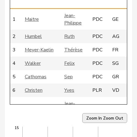
Jean-
1
Maitre
PDC
GE
Philippe
2
Humbel
Ruth
PDC
AG
3
Meyer-Kaelin
Thérèse
PDC
FR
4
Walker
Felix
PDC
SG
5
Cathomas
Sep
PDC
GR
6
Christen
Yves
PLR
VD
Jean-
7
Cina
PDC
VS
Michel
Zoom In
Zoom Out
8
Abate
Fabio
PLR
TI
15