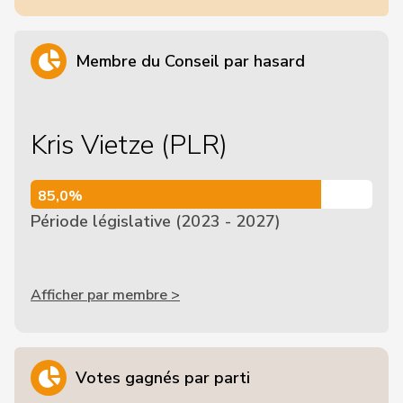
Membre du Conseil par hasard
Kris Vietze (PLR)
85,0%
85,0%
Période législative (2023 - 2027)
Afficher par membre >
Votes gagnés par parti