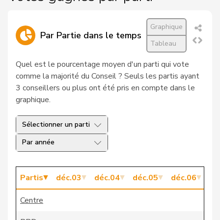
20
Bader
Elvira
PDC
SO
Graphique
Par Partie dans le temps
21
Sadis
Laura
PLR
TI
Tableau
22
Brun
Franz
PDC
LU
Quel est le pourcentage moyen d'un parti qui vote
comme la majorité du Conseil ? Seuls les partis ayant
Egerszegi-
3 conseillers ou plus ont été pris en compte dans le
23
Christine
PLR
AG
Obrist
graphique.
24
Messmer
Werner
PLR
TG
Sélectionner un parti
25
Huber
Gabi
PLR
UR
Par année
26
Pelli
Fulvio
PLR
TI
Partis
déc.03
déc.04
déc.05
déc.06
dé
27
Wehrli
Reto
PDC
SZ
Centre
28
Gutzwiller
Felix
PLR
ZH