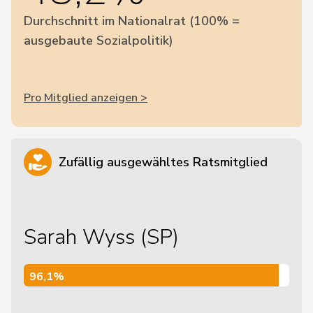
Durchschnitt im Nationalrat (100% =
ausgebaute Sozialpolitik)
Pro Mitglied anzeigen >
Zufällig ausgewähltes Ratsmitglied
Sarah Wyss (SP)
96,1%
96,1%