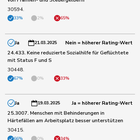
30594.
33%
2%
65%
58
Porchet
Léonore
GRÜNE
VD
Hans-
129
Portmann
FDP
ZH
Ja
Nein = höherer Rating-Wert
21.03.2025
Peter
24.433. Keine reduzierte Sozialhilfe für Geflüchtete
mit Status F und S
57
Prelicz-Huber
Katharina
GRÜNE
ZH
30448.
67%
0%
33%
44
Pult
Jon
SP
GR
Ja
Ja = höherer Rating-Wert
19.03.2025
138
Quadri
Lorenzo
Lega
TI
25.3007. Menschen mit Behinderungen in
Härtefällen am Arbeitsplatz besser unterstützen
30415.
100
Rechsteiner
Thomas
Mitte
AI
66%
0%
34%