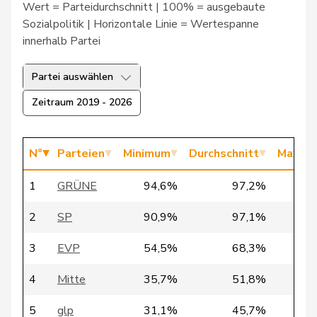
Wert = Parteidurchschnitt | 100% = ausgebaute
2
Berli
Rudi
GRÜNE
GE
Sozialpolitik | Horizontale Linie = Wertespanne
innerhalb Partei
71
Bertschy
Kathrin
glp
BE
Partei auswählen
Zeitraum 2019 - 2026
196
Bischof
Edgar
SVP
AR
N°
Parteien
Minimum
Durchschnitt
Maxim
134
Bläsi
Thomas
SVP
GE
1
GRÜNE
94,6%
97,2%
100
73
Blunschy
Dominik
Mitte
SZ
2
SP
90,9%
97,1%
100
Philipp
3
EVP
54,5%
68,3%
78
96
Bregy
Mitte
VS
Matthias
4
Mitte
35,7%
51,8%
73
40
Brenzikofer
Florence
GRÜNE
BL
5
glp
31,1%
45,7%
66