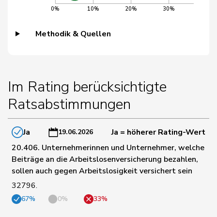
0%
10%
20%
30%
40%
159
Burgherr
Thomas
SVP
AG
Methodik & Quellen
176
Bürgi
Roman
SVP
SZ
76
Bürgin
Yvonne
Mitte
ZH
Im Rating berücksichtigte
Ratsabstimmungen
170
Calame
Didier
SVP
NE
Ja
Ja = höherer Rating-Wert
19.06.2026
14
Candan
Hasan
SP
LU
20.406. Unternehmerinnen und Unternehmer, welche
Beiträge an die Arbeitslosenversicherung bezahlen,
sollen auch gegen Arbeitslosigkeit versichert sein
84
Candinas
Martin
Mitte
GR
32796.
67%
0%
33%
77
Chappuis
Isabelle
Mitte
VD