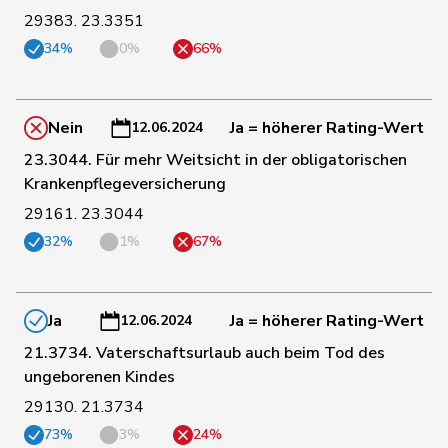
117
Schneeberger
Daniela
FDP
BL
29383. 23.3351
34%
0%
66%
11
Schneider
Meret
GRÜNE
ZH
Nein
Ja = höherer Rating-Wert
12.06.2024
Schneider-
23.3044. Für mehr Weitsicht in der obligatorischen
89
Elisabeth
Mitte
BL
Schneiter
Krankenpflegeversicherung
29161. 23.3044
191
Schnyder
Markus
SVP
GL
32%
1%
67%
36
Seiler Graf
Priska
SP
ZH
Ja
Ja = höherer Rating-Wert
12.06.2024
21.3734. Vaterschaftsurlaub auch beim Tod des
132
Silberschmidt
Andri
FDP
ZH
ungeborenen Kindes
29130. 21.3734
167
Sollberger
Sandra
SVP
BL
73%
3%
24%