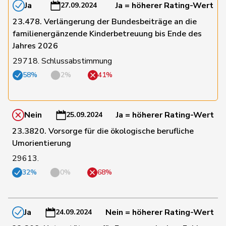
Ja
Ja = höherer Rating-Wert
27.09.2024
20
Rumy
Farah
SP
SO
23.478. Verlängerung der Bundesbeiträge an die
familienergänzende Kinderbetreuung bis Ende des
Jahres 2026
194
Rutz
Gregor
SVP
ZH
29718. Schlussabstimmung
58%
2%
41%
60
Ryser
Franziska
GRÜNE
SG
Nein
Ja = höherer Rating-Wert
25.09.2024
123
Sauter
Regine
FDP
ZH
23.3820. Vorsorge für die ökologische berufliche
Umorientierung
95
Schaffner
Barbara
glp
ZH
29613.
32%
0%
68%
127
Schilliger
Peter
FDP
LU
Ja
Nein = höherer Rating-Wert
24.09.2024