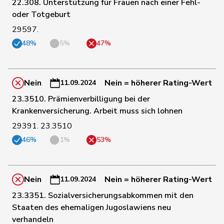
22.308. Unterstützung für Frauen nach einer Fehl-
21
Schläfli
Nina
SP
TG
oder Totgeburt
29597.
48%
5%
47%
188
Schläpfer
Therese
SVP
ZH
Nein
Nein = höherer Rating-Wert
11.09.2024
35
Schlatter
Marionna
GRÜNE
ZH
23.3510. Prämienverbilligung bei der
Krankenversicherung. Arbeit muss sich lohnen
Anna-
9
Schmaltz
GRÜNE
ZH
29391. 23.3510
Béatrice
46%
1%
53%
52
Schmezer
Ueli
SP
BE
Nein
Nein = höherer Rating-Wert
11.09.2024
190
Schmid
Pascal
SVP
TG
23.3351. Sozialversicherungsabkommen mit den
Staaten des ehemaligen Jugoslawiens neu
verhandeln