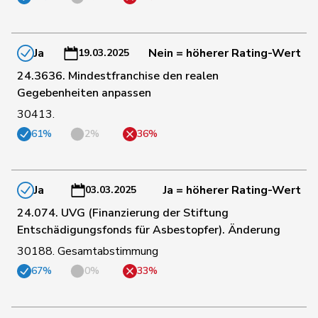
155
Reimann
Lukas
SVP
SG
Ja
Nein = höherer Rating-Wert
19.03.2025
24.3636. Mindestfranchise den realen
17
Revaz
Estelle
SP
GE
Gegebenheiten anpassen
30413.
173
Riem
Katja
SVP
BE
61%
2%
36%
174
Riner
Christoph
SVP
AG
Ja
Ja = höherer Rating-Wert
03.03.2025
24.074. UVG (Finanzierung der Stiftung
114
Riniker
Maja
FDP
AG
Entschädigungsfonds für Asbestopfer). Änderung
30188. Gesamtabstimmung
67%
0%
33%
99
Ritter
Markus
Mitte
SG