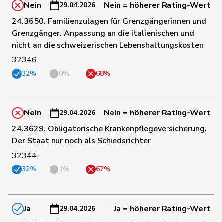
Nein
Nein = höherer Rating-Wert
29.04.2026
53
Gaillard
Benoît
SP
VD
24.3650. Familienzulagen für Grenzgängerinnen und
Grenzgänger. Anpassung an die italienischen und
nicht an die schweizerischen Lebenshaltungskosten
7
Gantenbein
Laura
GRÜNE
SO
32346.
32%
0%
68%
171
Gartmann
Walter
SVP
SG
Nein
Nein = höherer Rating-Wert
29.04.2026
111
Giacometti
Anna
FDP
GR
24.3629. Obligatorische Krankenpflegeversicherung.
Der Staat nur noch als Schiedsrichter
107
Gianini
Simone
FDP
TI
32344.
32%
1%
67%
160
Giezendanner
Benjamin
SVP
AG
Ja
Ja = höherer Rating-Wert
29.04.2026
157
Glarner
Andreas
SVP
AG