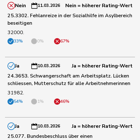
48
Gysin
Greta
GRÜNE
TI
Nein
Nein = höherer Rating-Wert
11.03.2026
25.3302. Fehlanreize in der Sozialhilfe im Asylbereich
150
Haab
Martin
SVP
ZH
beseitigen
32000.
33%
0%
67%
69
Hässig
Patrick
glp
ZH
142
Heimgartner
Stefanie
SVP
AG
Ja
Ja = höherer Rating-Wert
10.03.2026
24.3653. Schwangerschaft am Arbeitsplatz. Lücken
schliessen, Mutterschutz für alle Arbeitnehmerinnen
165
Hess
Erich
SVP
BE
31982.
54%
1%
46%
70
Hess
Lorenz
Mitte
BE
Ja
Ja = höherer Rating-Wert
10.03.2026
153
Huber
Alois
SVP
AG
25.077. Bundesbeschluss über einen