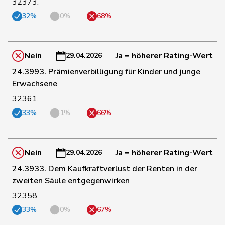
32373.
32%
0%
68%
15
Docourt
Martine
SP
NE
Nein
Ja = höherer Rating-Wert
6
Dünki-Bättig
Michèle
SP
ZH
29.04.2026
24.3993. Prämienverbilligung für Kinder und junge
Erwachsene
Durrer-
79
Regina
Mitte
NW
Knobel
32361.
33%
1%
66%
154
Egger
Mike
SVP
SG
Nein
Ja = höherer Rating-Wert
29.04.2026
130
Farinelli
Alex
FDP
TI
24.3933. Dem Kaufkraftverlust der Renten in der
zweiten Säule entgegenwirken
Fehlmann
32
Laurence
SP
GE
32358.
Rielle
33%
0%
67%