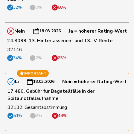
32%
0%
68%
101
Grossen
Jürg
glp
BE
Nein
Ja = höherer Rating-Wert
18.03.2026
187
Grüter
Franz
SVP
LU
24.3099. 13. Hinterlassenen- und 13. IV-Rente
32146.
Niklaus-
65
Gugger
EVP
ZH
Samuel
34%
2%
65%
152
Guggisberg
Lars
SVP
BE
IMPORTANT
Ja
Nein = höherer Rating-Wert
18.03.2026
17.480. Gebühr für Bagatellfälle in der
141
Gutjahr
Diana
SVP
TG
Spitalnotfallaufnahme
32132. Gesamtabstimmung
62
Gysi
Barbara
SP
SG
51%
2%
48%