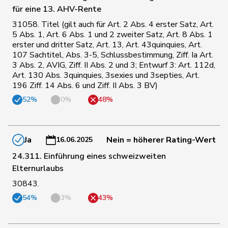
für eine 13. AHV-Rente
25
Marti
Samira
SP
BL
31058. Titel (gilt auch für Art. 2 Abs. 4 erster Satz, Art.
5 Abs. 1, Art. 6 Abs. 1 und 2 zweiter Satz, Art. 8 Abs. 1
erster und dritter Satz, Art. 13, Art. 43quinquies, Art.
Martullo-
107 Sachtitel, Abs. 3-5, Schlussbestimmung, Ziff. Ia Art.
183
Magdalena
SVP
GR
Blocher
3 Abs. 2, AVIG, Ziff. II Abs. 2 und 3; Entwurf 3: Art. 112d,
Art. 130 Abs. 3quinquies, 3sexies und 3septies, Art.
196 Ziff. 14 Abs. 6 und Ziff. II Abs. 3 BV)
33
Masshardt
Nadine
SP
BE
52%
0%
48%
164
Matter
Thomas
SVP
ZH
Ja
Nein = höherer Rating-Wert
16.06.2025
24.311. Einführung eines schweizweiten
91
Meier
Andreas
Mitte
AG
Elternurlaubs
30843.
51
Meyer
Mattea
SP
ZH
54%
3%
43%
Michaud