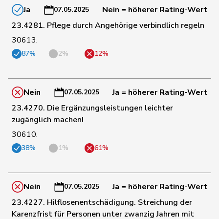
50
Sophie
GRÜNE
VD
Gigon
Ja
Nein = höherer Rating-Wert
07.05.2025
23.4281. Pflege durch Angehörige verbindlich regeln
124
Michel
Simon
FDP
SO
30613.
87%
2%
12%
34
Molina
Fabian
SP
ZH
Nein
Ja = höherer Rating-Wert
07.05.2025
94
Müller
Leo
Mitte
LU
23.4270. Die Ergänzungsleistungen leichter
zugänglich machen!
Müller-
30610.
68
Stefan
Mitte
SO
Altermatt
38%
1%
61%
128
Nantermod
Philippe
FDP
VS
Nein
Ja = höherer Rating-Wert
07.05.2025
23.4227. Hilflosenentschädigung. Streichung der
90
Nause
Reto
Mitte
BE
Karenzfrist für Personen unter zwanzig Jahren mit