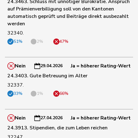
24.3463. Schluss mit unnötiger Bürokratie. Anspruch
auf Prämienverbilligung soll von den Kantonen
automatisch geprüft und Beiträge direkt ausbezahlt
198
Glur
Christian
SVP
AG
werden
32340.
108
Gobet
Nadine
FDP
FR
51%
2%
47%
135
Golay
Roger
MCG
GE
Nein
Ja = höherer Rating-Wert
29.04.2026
24.3403. Gute Betreuung im Alter
32337.
181
Götte
Michael
SVP
SG
33%
1%
66%
163
Graber
Michael
SVP
VS
Nein
Ja = höherer Rating-Wert
27.04.2026
24.3913. Stipendien, die zum Leben reichen
82
Gredig
Corina
glp
ZH
32247.