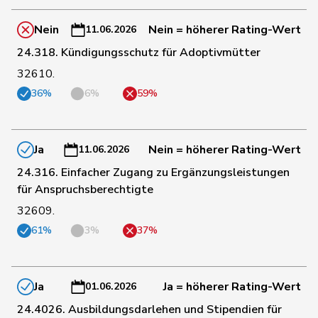
Nein
Nein = höherer Rating-Wert
11.06.2026
4
Chollet
Clarence
GRÜNE
NE
24.318. Kündigungsschutz für Adoptivmütter
32610.
97
Christ
Katja
glp
BS
36%
6%
59%
56
Clivaz
Christophe
GRÜNE
VS
Ja
Nein = höherer Rating-Wert
11.06.2026
24.316. Einfacher Zugang zu Ergänzungsleistungen
120
Cottier
Damien
FDP
NE
für Anspruchsberechtigte
32609.
61%
3%
37%
30
Crottaz
Brigitte
SP
VD
31
Dandrès
Christian
SP
GE
Ja
Ja = höherer Rating-Wert
01.06.2026
24.4026. Ausbildungsdarlehen und Stipendien für