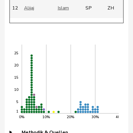
12
Alijaj
Islam
SP
ZH
136
Amaudruz
Céline
SVP
GE
38
Amoos
Emmanuel
SP
VS
25
20
27
Andrey
Gerhard
GRÜNE
FR
15
1
Arslan
Sibel
GRÜNE
BS
10
5
28
Badertscher
Christine
GRÜNE
BE
1
0%
10%
20%
30%
40%
47
Badran
Jacqueline
SP
ZH
Methodik & Quellen