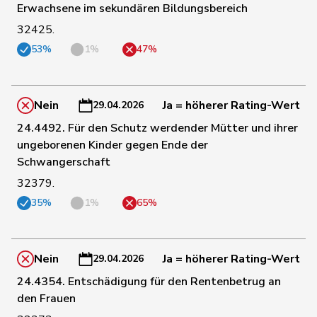
Erwachsene im sekundären Bildungsbereich
195
de Courten
Thomas
SVP
BL
32425.
53%
1%
47%
de
112
Simone
FDP
GE
Montmollin
Nein
Ja = höherer Rating-Wert
29.04.2026
116
de Quattro
Jacqueline
FDP
VD
24.4492. Für den Schutz werdender Mütter und ihrer
ungeborenen Kinder gegen Ende der
162
Dettling
Marcel
SVP
SZ
Schwangerschaft
32379.
41
De Ventura
Linda
SP
SH
35%
1%
65%
5
Dobler
Loïc
SP
JU
Nein
Ja = höherer Rating-Wert
29.04.2026
24.4354. Entschädigung für den Rentenbetrug an
den Frauen
122
Dobler
Marcel
FDP
SG