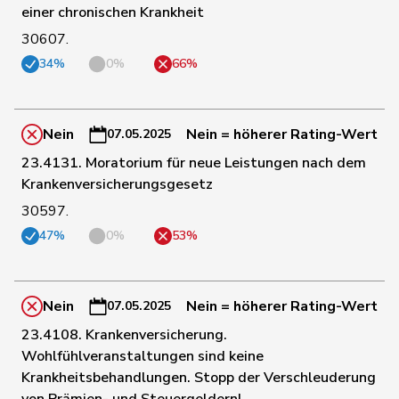
einer chronischen Krankheit
151
Nicolet
Jacques
SVP
VD
30607.
34%
0%
66%
98
Paganini
Nicolò
Mitte
SG
Nein
Nein = höherer Rating-Wert
07.05.2025
Pierre-
148
Page
SVP
FR
23.4131. Moratorium für neue Leistungen nach dem
André
Krankenversicherungsgesetz
30597.
179
Pahud
Yvan
SVP
VD
47%
0%
53%
147
Pamini
Paolo
SVP
TI
Nein
Nein = höherer Rating-Wert
07.05.2025
92
Pfister
Gerhard
Mitte
ZG
23.4108. Krankenversicherung.
Wohlfühlveranstaltungen sind keine
Krankheitsbehandlungen. Stopp der Verschleuderung
43
Piller Carrard
Valérie
SP
FR
von Prämien- und Steuergeldern!