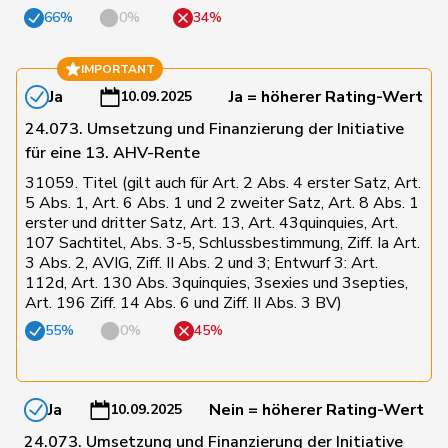
66%
0%
34%
81
Kutter
Philipp
Mitte
ZH
IMPORTANT
8
Locher
Miriam
SP
BL
Ja
Ja = höherer Rating-Wert
10.09.2025
24.073. Umsetzung und Finanzierung der Initiative
für eine 13. AHV-Rente
83
Lohr
Christian
Mitte
TG
31059. Titel (gilt auch für Art. 2 Abs. 4 erster Satz, Art.
5 Abs. 1, Art. 6 Abs. 1 und 2 zweiter Satz, Art. 8 Abs. 1
erster und dritter Satz, Art. 13, Art. 43quinquies, Art.
49
Mahaim
Raphaël
GRÜNE
VD
107 Sachtitel, Abs. 3-5, Schlussbestimmung, Ziff. Ia Art.
3 Abs. 2, AVIG, Ziff. II Abs. 2 und 3; Entwurf 3: Art.
112d, Art. 130 Abs. 3quinquies, 3sexies und 3septies,
80
Maitre
Vincent
Mitte
GE
Art. 196 Ziff. 14 Abs. 6 und Ziff. II Abs. 3 BV)
55%
0%
45%
156
Marchesi
Piero
SVP
TI
Ja
Nein = höherer Rating-Wert
10.09.2025
42
Marti
Min Li
SP
ZH
24.073. Umsetzung und Finanzierung der Initiative