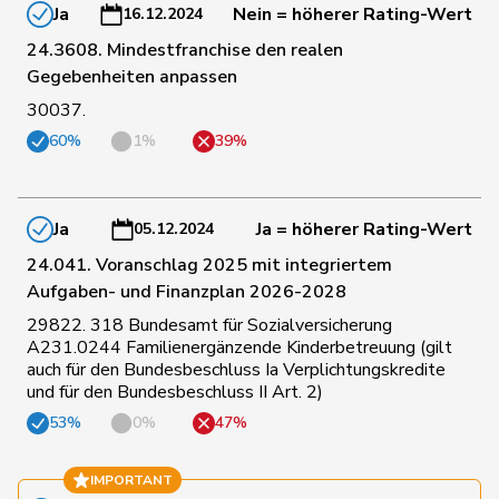
78
Roduit
Benjamin
Mitte
VS
Ja
Nein = höherer Rating-Wert
16.12.2024
24.3608. Mindestfranchise den realen
Gegebenheiten anpassen
18
Rosenwasser
Anna
SP
ZH
30037.
60%
1%
39%
19
Roth
David
SP
LU
Roth
Marie-
Ja
Ja = höherer Rating-Wert
05.12.2024
74
Mitte
FR
Pasquier
France
24.041. Voranschlag 2025 mit integriertem
Aufgaben- und Finanzplan 2026-2028
121
Ruch
Daniel
FDP
VD
29822. 318 Bundesamt für Sozialversicherung
A231.0244 Familienergänzende Kinderbetreuung (gilt
auch für den Bundesbeschluss Ia Verplichtungskredite
140
Rüegger
Monika
SVP
OW
und für den Bundesbeschluss II Art. 2)
53%
0%
47%
175
Rüegsegger
Hans Jörg
SVP
BE
IMPORTANT