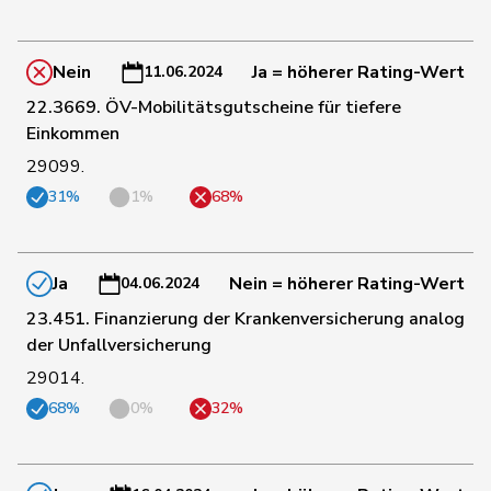
104
Sormanni
Daniel
MCG
GE
Nein
Ja = höherer Rating-Wert
11.06.2024
22.3669. ÖV-Mobilitätsgutscheine für tiefere
Einkommen
86
Stadler
Simon
Mitte
UR
29099.
31%
1%
68%
67
Stämpfli
Fabienne
glp
BE
Ja
Nein = höherer Rating-Wert
161
Steinemann
Barbara
SVP
ZH
04.06.2024
23.451. Finanzierung der Krankenversicherung analog
der Unfallversicherung
169
Stettler
Thomas
SVP
JU
29014.
68%
0%
32%
45
Storni
Bruno
SP
TI