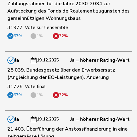
Zahlungsrahmen für die Jahre 2030-2034 zur
189
Hübscher
Martin
SVP
ZH
Aufstockung des Fonds de Roulement zugunsten des
gemeinnützigen Wohnungsbaus
31977. Vote sur l'ensemble
172
Hug
Roman
SVP
GR
67%
1%
32%
137
Hurter
Thomas
SVP
SH
Ja
Ja = höherer Rating-Wert
19.12.2025
25.039. Bundesgesetz über den Erwerbsersatz
166
Imark
Christian
SVP
SO
(Angleichung der EO-Leistungen). Änderung
31725. Vote final
16
Jaccoud
Jessica
SP
VD
67%
1%
32%
Matthias
105
Jauslin
glp
AG
Samuel
Ja
Ja = höherer Rating-Wert
19.12.2025
21.403. Überführung der Anstossfinanzierung in eine
64
Jost
Marc
EVP
BE
zeitgemässe Lösung