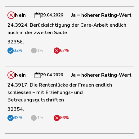
143
Fehr Düsel
Nina
SVP
ZH
Nein
Ja = höherer Rating-Wert
29.04.2026
131
Feller
Olivier
FDP
VD
24.3924. Berücksichtigung der Care-Arbeit endlich
auch in der zweiten Säule
32356.
144
Fischer
Benjamin
SVP
ZH
32%
1%
67%
66
Fonio
Giorgio
Mitte
TI
Nein
Ja = höherer Rating-Wert
29.04.2026
24.3917. Die Rentenlücke der Frauen endlich
197
Freymond
Sylvain
SVP
VD
schliessen – mit Erziehungs- und
Betreuungsgutschriften
54
Funiciello
Tamara
SP
BE
32354.
33%
1%
66%
145
Gafner
Andreas
EDU
BE