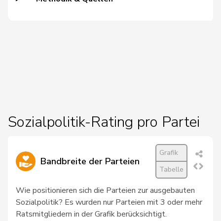
88
Bally
Maya
Mitte
AG
106
Balmer
Bettina
FDP
ZH
87
Barandun
Nicole
Mitte
ZH
Sozialpolitik-Rating pro Partei
29
Baumann
Kilian
GRÜNE
BE
Grafik
Bandbreite der Parteien
102
Bäumle
Martin
glp
ZH
Tabelle
Wie positionieren sich die Parteien zur ausgebauten
39
Bendahan
Samuel
SP
VD
Sozialpolitik? Es wurden nur Parteien mit 3 oder mehr
Ratsmitgliedern in der Grafik berücksichtigt.