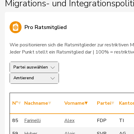
Migrations- und Integrationspolit
Pro Ratsmitglied
Wie positionieren sich die Ratsmitglieder zur restriktiven M
Jeder Punkt stellt ein Ratsmitglied dar | 100% = restriktiv
Partei auswählen
Amtierend
N°
Nachname
Vorname
Partei
Kanto
85
Farinelli
Alex
FDP
TI
59
Huber
Alois
SVP
AG