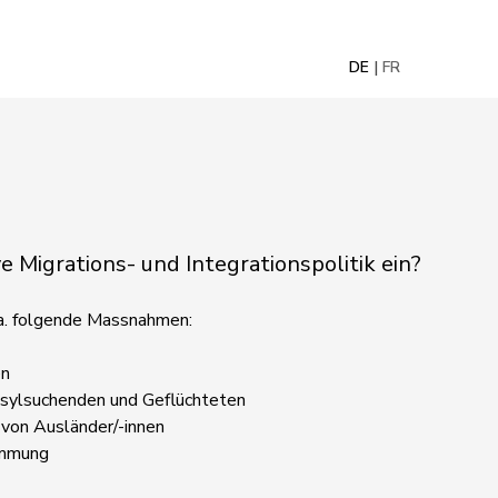
DE
FR
ve Migrations- und Integrationspolitik ein?
u.a. folgende Massnahmen:
en
 Asylsuchenden und Geflüchteten
 von Ausländer/-innen
immung