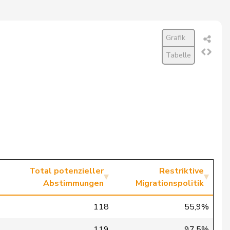
Grafik
Tabelle
Total potenzieller
Restriktive
Abstimmungen
Migrationspolitik
118
55,9%
119
97,5%