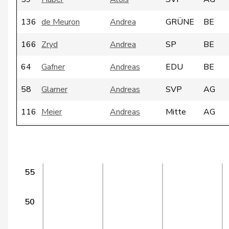
136
de Meuron
Andrea
GRÜNE
BE
166
Zryd
Andrea
SP
BE
64
Gafner
Andreas
EDU
BE
58
Glarner
Andreas
SVP
AG
116
Meier
Andreas
Mitte
AG
84
Silberschmidt
Andri
FDP
ZH
97
Giacometti
Anna
FDP
GR
55
160
Rosenwasser
Anna
SP
ZH
50
Anna-
142
Schmaltz
GRÜNE
ZH
Béatrice