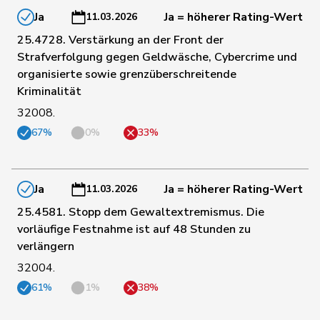
Ja
Ja = höherer Rating-Wert
11.03.2026
177
Dandrès
Christian
SP
GE
25.4728. Verstärkung an der Front der
Strafverfolgung gegen Geldwäsche, Cybercrime und
Klopfenstein
188
Delphine
GRÜNE
GE
organisierte sowie grenzüberschreitende
Broggini
Kriminalität
32008.
62
Schnyder
Markus
SVP
GL
67%
0%
33%
Martullo-
31
Magdalena
SVP
GR
Blocher
Ja
Ja = höherer Rating-Wert
11.03.2026
25.4581. Stopp dem Gewaltextremismus. Die
59
Hug
Roman
SVP
GR
vorläufige Festnahme ist auf 48 Stunden zu
verlängern
95
Candinas
Martin
Mitte
GR
32004.
61%
1%
38%
108
Giacometti
Anna
FDP
GR