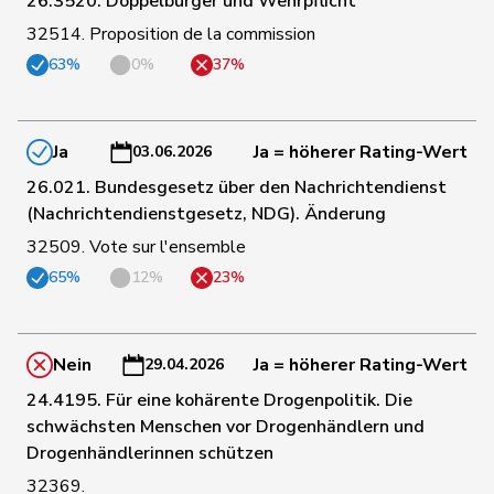
26.3520. Doppelbürger und Wehrpflicht
32514. Proposition de la commission
141
Arslan
Sibel
GRÜNE
BS
63%
0%
37%
149
Wyss
Sarah
SP
BS
Ja
Ja = höherer Rating-Wert
03.06.2026
26.021. Bundesgesetz über den Nachrichtendienst
Pierre-
(Nachrichtendienstgesetz, NDG). Änderung
2
Page
SVP
FR
André
32509. Vote sur l'ensemble
65%
12%
23%
36
Kolly
Nicolas
SVP
FR
73
Gobet
Nadine
FDP
FR
Nein
Ja = höherer Rating-Wert
29.04.2026
24.4195. Für eine kohärente Drogenpolitik. Die
Bulliard-
schwächsten Menschen vor Drogenhändlern und
113
Christine
Mitte
FR
Marbach
Drogenhändlerinnen schützen
32369.