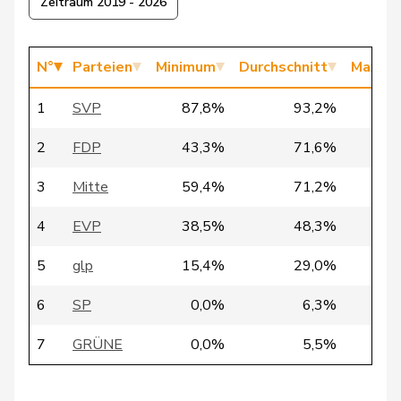
Zeitraum 2019 - 2026
14
Gafner
Andreas
EDU
BE
N°
Parteien
Minimum
Durchschnitt
Maxim
Umbricht
15
Nadja
SVP
BE
Pieren
1
SVP
87,8%
93,2%
100
2
FDP
43,3%
71,6%
89
18
Rüegsegger
Hans Jörg
SVP
BE
3
Mitte
59,4%
71,2%
79
29
Guggisberg
Lars
SVP
BE
4
EVP
38,5%
48,3%
63
5
glp
15,4%
29,0%
54
33
Bühler
Manfred
SVP
BE
6
SP
0,0%
6,3%
14
7
GRÜNE
0,0%
5,5%
14
35
Knutti
Thomas
SVP
BE