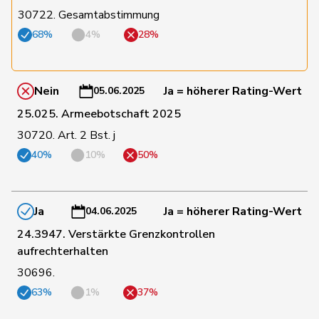
30722. Gesamtabstimmung
86
Fonio
Giorgio
Mitte
TI
68%
4%
28%
97
Farinelli
Alex
FDP
TI
Nein
Ja = höherer Rating-Wert
05.06.2025
25.025. Armeebotschaft 2025
163
Storni
Bruno
SP
TI
30720. Art. 2 Bst. j
40%
10%
50%
187
Gysin
Greta
GRÜNE
TI
Ja
Ja = höherer Rating-Wert
04.06.2025
115
Stadler
Simon
Mitte
UR
24.3947. Verstärkte Grenzkontrollen
aufrechterhalten
10
Nicolet
Jacques
SVP
VD
30696.
63%
1%
37%
17
Pahud
Yvan
SVP
VD