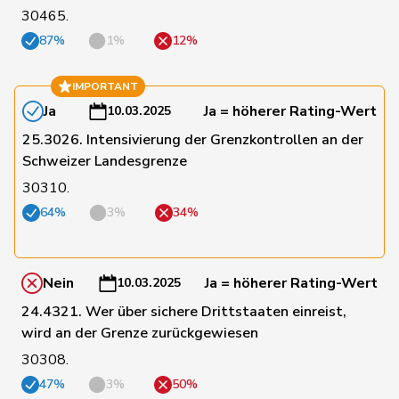
30465.
109
Chappuis
Isabelle
Mitte
VD
87%
1%
12%
126
Weber
Céline
glp
VD
IMPORTANT
Ja
Ja = höherer Rating-Wert
10.03.2025
25.3026. Intensivierung der Grenzkontrollen an der
142
Gaillard
Benoît
SP
VD
Schweizer Landesgrenze
30310.
145
Tschopp
Jean
SP
VD
64%
3%
34%
Michaud
155
Sophie
GRÜNE
VD
Gigon
Nein
Ja = höherer Rating-Wert
10.03.2025
24.4321. Wer über sichere Drittstaaten einreist,
160
Jaccoud
Jessica
SP
VD
wird an der Grenze zurückgewiesen
30308.
167
Crottaz
Brigitte
SP
VD
47%
3%
50%