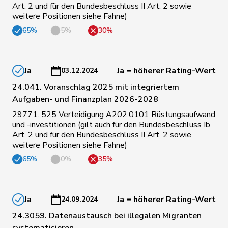
Art. 2 und für den Bundesbeschluss II Art. 2 sowie
weitere Positionen siehe Fahne)
102
Pfister
Gerhard
Mitte
ZG
65%
5%
30%
190
Weichelt
Manuela
GRÜNE
ZG
Ja
Ja = höherer Rating-Wert
03.12.2024
24.041. Voranschlag 2025 mit integriertem
11
Steinemann
Barbara
SVP
ZH
Aufgaben- und Finanzplan 2026-2028
29771. 525 Verteidigung A202.0101 Rüstungsaufwand
13
Fischer
Benjamin
SVP
ZH
und -investitionen (gilt auch für den Bundesbeschluss Ib
Art. 2 und für den Bundesbeschluss II Art. 2 sowie
weitere Positionen siehe Fahne)
24
Haab
Martin
SVP
ZH
65%
0%
35%
28
Rutz
Gregor
SVP
ZH
Ja
Ja = höherer Rating-Wert
24.09.2024
24.3059. Datenaustausch bei illegalen Migranten
47
Vontobel
Erich
EDU
ZH