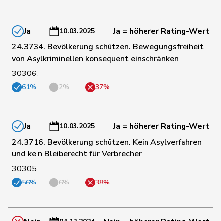
175
Bendahan
Samuel
SP
VD
Ja
Ja = höherer Rating-Wert
10.03.2025
24.3734. Bevölkerung schützen. Bewegungsfreiheit
182
Mahaim
Raphaël
GRÜNE
VD
von Asylkriminellen konsequent einschränken
30306.
61%
2%
37%
189
Tuosto
Brenda
SP
VD
193
Porchet
Léonore
GRÜNE
VD
Ja
Ja = höherer Rating-Wert
10.03.2025
24.3716. Bevölkerung schützen. Kein Asylverfahren
und kein Bleiberecht für Verbrecher
20
Addor
Jean-Luc
SVP
VS
30305.
56%
6%
38%
65
Graber
Michael
SVP
VS