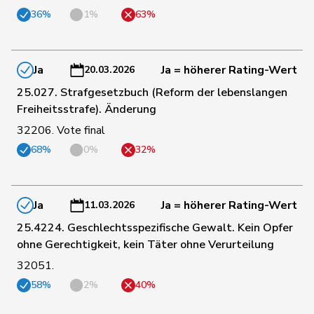
Roth
Marie-
121
Mitte
FR
36%
1%
63%
Pasquier
France
172
Piller Carrard
Valérie
SP
FR
Ja
Ja = höherer Rating-Wert
20.03.2026
25.027. Strafgesetzbuch (Reform der lebenslangen
186
Andrey
Gerhard
GRÜNE
FR
Freiheitsstrafe). Änderung
32206. Vote final
68%
0%
32%
3
Golay
Roger
MCG
GE
Ja
Ja = höherer Rating-Wert
11.03.2026
6
Sormanni
Daniel
MCG
GE
25.4224. Geschlechtsspezifische Gewalt. Kein Opfer
ohne Gerechtigkeit, kein Täter ohne Verurteilung
32051.
16
Bläsi
Thomas
SVP
GE
58%
2%
40%