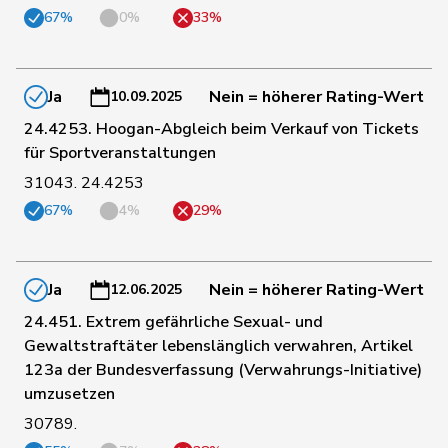
44
Imark
Christian
SVP
SO
67%
0%
33%
64
Wyssmann
Rémy
SVP
SO
Ja
Nein = höherer Rating-Wert
10.09.2025
24.4253. Hoogan-Abgleich beim Verkauf von Tickets
für Sportveranstaltungen
90
Michel
Simon
FDP
SO
31043. 24.4253
Müller-
67%
4%
29%
122
Stefan
Mitte
SO
Altermatt
Ja
Nein = höherer Rating-Wert
157
Rumy
Farah
SP
SO
12.06.2025
24.451. Extrem gefährliche Sexual- und
Gewaltstraftäter lebenslänglich verwahren, Artikel
199
Gantenbein
Laura
GRÜNE
SO
123a der Bundesverfassung (Verwahrungs-Initiative)
umzusetzen
30789.
37
Bürgi
Roman
SVP
SZ