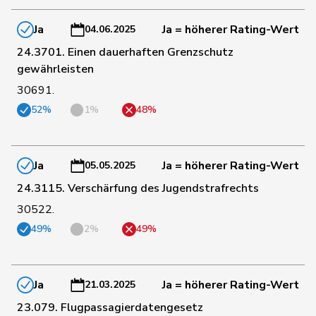
Ja
Ja = höherer Rating-Wert
04.06.2025
19
Buffat
Michaël
SVP
VD
24.3701. Einen dauerhaften Grenzschutz
gewährleisten
30691.
51
Freymond
Sylvain
SVP
VD
52%
1%
48%
67
de Quattro
Jacqueline
FDP
VD
Ja
Ja = höherer Rating-Wert
05.05.2025
75
Ruch
Daniel
FDP
VD
24.3115. Verschärfung des Jugendstrafrechts
30522.
49%
2%
49%
80
Feller
Olivier
FDP
VD
107
Wehrli
Laurent
FDP
VD
Ja
Ja = höherer Rating-Wert
21.03.2025
23.079. Flugpassagierdatengesetz