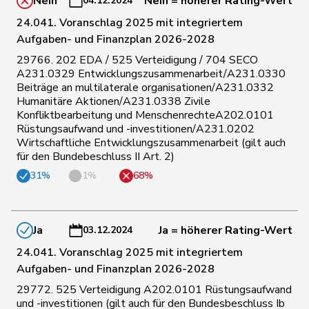
Nein
Nein = höherer Rating-Wert
04.12.2024
81
Kamerzin
Sidney
Mitte
VS
24.041. Voranschlag 2025 mit integriertem
Aufgaben- und Finanzplan 2026-2028
87
Nantermod
Philippe
FDP
VS
29766. 202 EDA / 525 Verteidigung / 704 SECO
A231.0329 Entwicklungszusammenarbeit/A231.0330
Beiträge an multilaterale organisationen/A231.0332
94
Roduit
Benjamin
Mitte
VS
Humanitäre Aktionen/A231.0338 Zivile
Konfliktbearbeitung und MenschenrechteA202.0101
Rüstungsaufwand und -investitionen/A231.0202
Philipp
Wirtschaftliche Entwicklungszusammenarbeit (gilt auch
104
Bregy
Mitte
VS
Matthias
für den Bundebeschluss II Art. 2)
31%
1%
68%
146
Amoos
Emmanuel
SP
VS
Ja
Ja = höherer Rating-Wert
03.12.2024
176
Clivaz
Christophe
GRÜNE
VS
24.041. Voranschlag 2025 mit integriertem
Aufgaben- und Finanzplan 2026-2028
50
Aeschi
Thomas
SVP
ZG
29772. 525 Verteidigung A202.0101 Rüstungsaufwand
und -investitionen (gilt auch für den Bundesbeschluss Ib