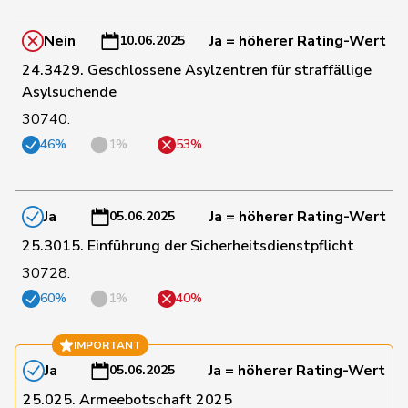
76
Vietze
Kris
FDP
TG
Nein
Ja = höherer Rating-Wert
10.06.2025
114
Lohr
Christian
Mitte
TG
24.3429. Geschlossene Asylzentren für straffällige
Asylsuchende
30740.
161
Schläfli
Nina
SP
TG
46%
1%
53%
7
Pamini
Paolo
SVP
TI
Ja
Ja = höherer Rating-Wert
05.06.2025
25.3015. Einführung der Sicherheitsdienstpflicht
21
Quadri
Lorenzo
Lega
TI
30728.
60%
1%
40%
30
Marchesi
Piero
SVP
TI
IMPORTANT
Ja
Ja = höherer Rating-Wert
05.06.2025
69
Gianini
Simone
FDP
TI
25.025. Armeebotschaft 2025