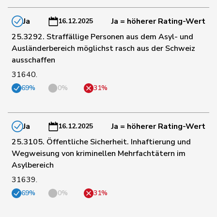
92
Müller
Leo
Mitte
LU
Ja
Ja = höherer Rating-Wert
16.12.2025
25.3292. Straffällige Personen aus dem Asyl- und
Ausländerbereich möglichst rasch aus der Schweiz
103
Kaufmann
Pius
Mitte
LU
ausschaffen
31640.
Wismer-
119
Priska
Mitte
LU
69%
0%
31%
Felder
154
Candan
Hasan
SP
LU
Ja
Ja = höherer Rating-Wert
16.12.2025
25.3105. Öffentliche Sicherheit. Inhaftierung und
156
Roth
David
SP
LU
Wegweisung von kriminellen Mehrfachtätern im
Asylbereich
31639.
173
Töngi
Michael
GRÜNE
LU
69%
0%
31%