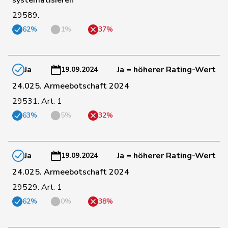
systematisieren
29589.
62%
1%
37%
48
Walliser
Bruno
SVP
ZH
49
Tuena
Mauro
SVP
ZH
Ja
Ja = höherer Rating-Wert
19.09.2024
24.025. Armeebotschaft 2024
29531. Art. 1
52
Matter
Thomas
SVP
ZH
63%
5%
32%
57
Schläpfer
Therese
SVP
ZH
Ja
Ja = höherer Rating-Wert
19.09.2024
24.025. Armeebotschaft 2024
58
Hübscher
Martin
SVP
ZH
29529. Art. 1
62%
0%
38%
66
Fehr Düsel
Nina
SVP
ZH