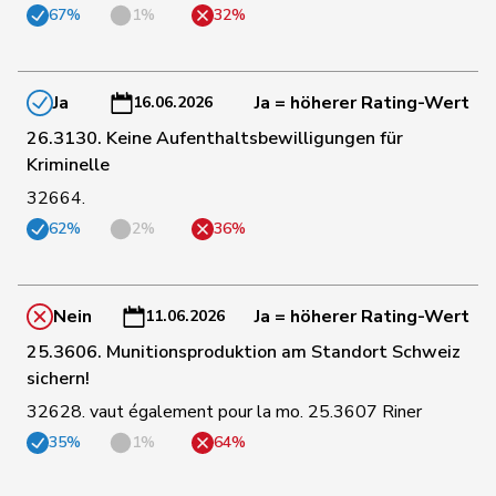
164
Funiciello
Tamara
SP
BE
67%
1%
32%
165
Masshardt
Nadine
SP
BE
Ja
Ja = höherer Rating-Wert
16.06.2026
26.3130. Keine Aufenthaltsbewilligungen für
170
Badertscher
Christine
GRÜNE
BE
Kriminelle
32664.
183
Baumann
Kilian
GRÜNE
BE
62%
2%
36%
196
de Meuron
Andrea
GRÜNE
BE
Nein
Ja = höherer Rating-Wert
11.06.2026
25.3606. Munitionsproduktion am Standort Schweiz
sichern!
8
de Courten
Thomas
SVP
BL
32628. vaut également pour la mo. 25.3607 Riner
35%
1%
64%
45
Sollberger
Sandra
SVP
BL