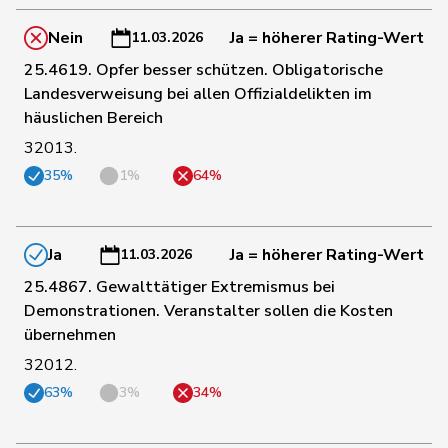
32
Amaudruz
Céline
SVP
GE
Nein
Ja = höherer Rating-Wert
11.03.2026
25.4619. Opfer besser schützen. Obligatorische
71
Aellen
Cyril
FDP
GE
Landesverweisung bei allen Offizialdelikten im
häuslichen Bereich
de
88
Simone
FDP
GE
32013.
Montmollin
35%
1%
64%
123
Maitre
Vincent
Mitte
GE
Ja
Ja = höherer Rating-Wert
11.03.2026
137
Berli
Rudi
GRÜNE
GE
25.4867. Gewalttätiger Extremismus bei
Demonstrationen. Veranstalter sollen die Kosten
übernehmen
151
Revaz
Estelle
SP
GE
32012.
63%
3%
34%
Fehlmann
171
Laurence
SP
GE
Rielle