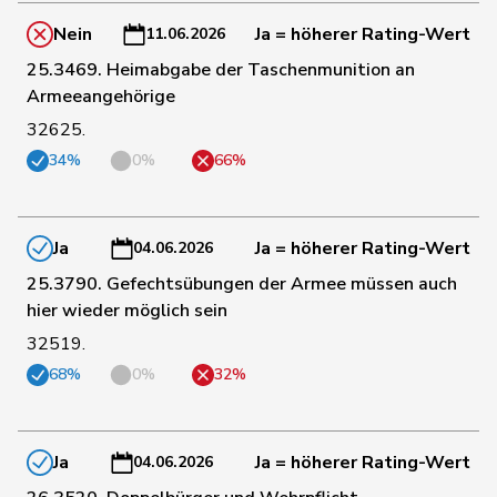
93
Schneeberger
Daniela
FDP
BL
Nein
Ja = höherer Rating-Wert
11.06.2026
25.3469. Heimabgabe der Taschenmunition an
Schneider-
Armeeangehörige
110
Elisabeth
Mitte
BL
Schneiter
32625.
34%
0%
66%
144
Locher
Miriam
SP
BL
Ja
Ja = höherer Rating-Wert
04.06.2026
181
Marti
Samira
SP
BL
25.3790. Gefechtsübungen der Armee müssen auch
hier wieder möglich sein
184
Brenzikofer
Florence
GRÜNE
BL
32519.
68%
0%
32%
von
96
Patricia
FDP
BS
Falkenstein
Ja
Ja = höherer Rating-Wert
04.06.2026
135
Christ
Katja
glp
BS