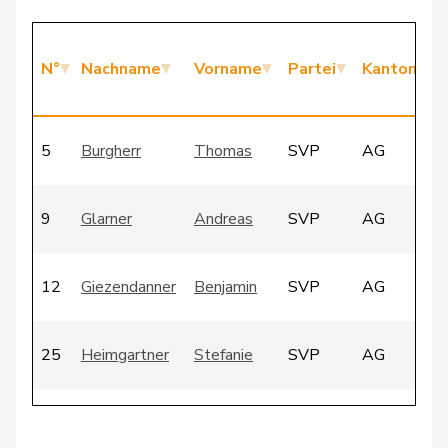
N°
Nachname
Vorname
Partei
Kanton
5
Burgherr
Thomas
SVP
AG
9
Glarner
Andreas
SVP
AG
12
Giezendanner
Benjamin
SVP
AG
25
Heimgartner
Stefanie
SVP
AG
26
Huber
Alois
SVP
AG