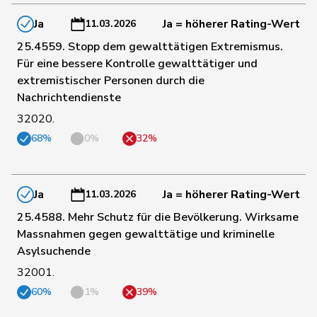
Ja
Ja = höherer Rating-Wert
11.03.2026
185
Pult
Jon
SP
GR
25.4559. Stopp dem gewalttätigen Extremismus.
Für eine bessere Kontrolle gewalttätiger und
extremistischer Personen durch die
55
Stettler
Thomas
SVP
JU
Nachrichtendienste
32020.
197
Dobler
Loïc
SP
JU
68%
0%
32%
43
Grüter
Franz
SVP
LU
Ja
Ja = höherer Rating-Wert
11.03.2026
25.4588. Mehr Schutz für die Bevölkerung. Wirksame
Thalmann-
46
Vroni
SVP
LU
Massnahmen gegen gewalttätige und kriminelle
Bieri
Asylsuchende
32001.
91
Schilliger
Peter
FDP
LU
60%
1%
39%