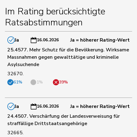
Im Rating berücksichtigte
130
Stämpfli
Fabienne
glp
BE
Ratsabstimmungen
133
Grossen
Jürg
glp
BE
Ja
Ja = höherer Rating-Wert
16.06.2026
25.4577. Mehr Schutz für die Bevölkerung. Wirksame
136
Bertschy
Kathrin
glp
BE
Massnahmen gegen gewalttätige und kriminelle
Asylsuchende
32670.
140
Schmezer
Ueli
SP
BE
61%
1%
39%
153
Zryd
Andrea
SP
BE
Ja
Ja = höherer Rating-Wert
16.06.2026
24.4507. Verschärfung der Landesverweisung für
158
Zybach
Ursula
SP
BE
straffällige Drittstaatsangehörige
32665.