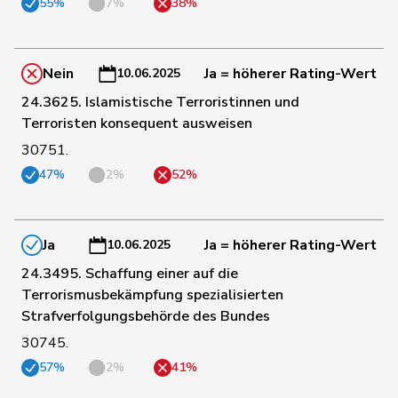
55%
7%
38%
53
Dettling
Marcel
SVP
SZ
Nein
Ja = höherer Rating-Wert
10.06.2025
78
Blunschy
Dominik
Mitte
SZ
24.3625. Islamistische Terroristinnen und
Terroristen konsequent ausweisen
30751.
79
Theiler
Heinz
FDP
SZ
47%
2%
52%
4
Gutjahr
Diana
SVP
TG
Ja
Ja = höherer Rating-Wert
10.06.2025
24.3495. Schaffung einer auf die
39
Schmid
Pascal
SVP
TG
Terrorismusbekämpfung spezialisierten
Strafverfolgungsbehörde des Bundes
30745.
54
Strupler
Manuel
SVP
TG
57%
2%
41%