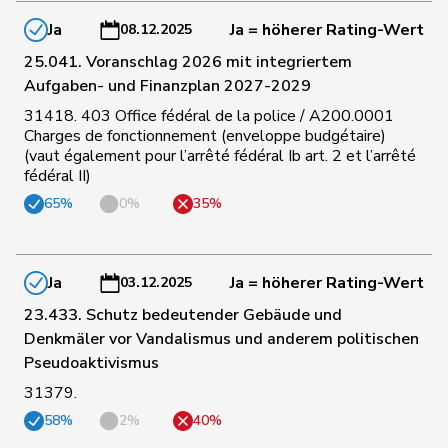
40
Calame
Didier
SVP
NE
Ja
Ja = höherer Rating-Wert
08.12.2025
25.041. Voranschlag 2026 mit integriertem
99
Cottier
Damien
FDP
NE
Aufgaben- und Finanzplan 2027-2029
31418. 403 Office fédéral de la police / A200.0001
Charges de fonctionnement (enveloppe budgétaire)
138
Chollet
Clarence
GRÜNE
NE
(vaut également pour l’arrêté fédéral Ib art. 2 et l’arrêté
fédéral II)
65%
0%
35%
159
Docourt
Martine
SP
NE
Durrer-
100
Regina
Mitte
NW
Ja
Ja = höherer Rating-Wert
03.12.2025
Knobel
23.433. Schutz bedeutender Gebäude und
Denkmäler vor Vandalismus und anderem politischen
22
Rüegger
Monika
SVP
OW
Pseudoaktivismus
31379.
Roland
23
Büchel
SVP
SG
58%
2%
40%
Rino