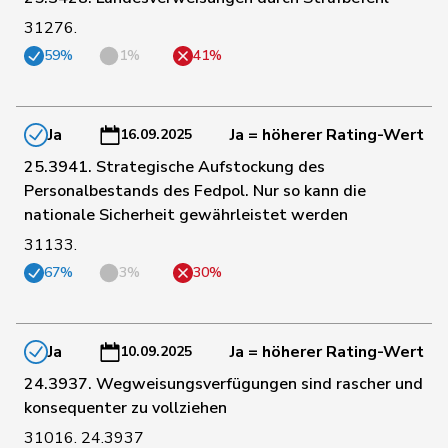
31276.
59%
1%
41%
112
Ritter
Markus
Mitte
SG
168
Gysi
Barbara
SP
SG
Ja
Ja = höherer Rating-Wert
16.09.2025
25.3941. Strategische Aufstockung des
Personalbestands des Fedpol. Nur so kann die
192
Ryser
Franziska
GRÜNE
SG
nationale Sicherheit gewährleistet werden
31133.
195
Bullakaj
Arbër
SP
SG
67%
3%
30%
27
Hurter
Thomas
SVP
SH
Ja
Ja = höherer Rating-Wert
10.09.2025
24.3937. Wegweisungsverfügungen sind rascher und
143
De Ventura
Linda
SP
SH
konsequenter zu vollziehen
31016. 24.3937