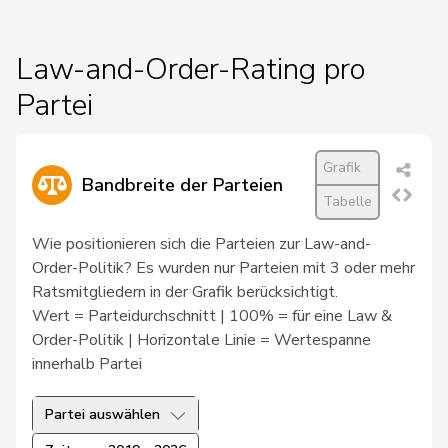
129
Portmann
Barbara
glp
AG
Law-and-Order-Rating pro
139
Suter
Gabriela
SP
AG
Partei
150
Brizzi
Simona
SP
AG
Grafik
Bandbreite der Parteien
Tabelle
174
Wermuth
Cédric
SP
AG
Wie positionieren sich die Parteien zur Law-and-
Order-Politik? Es wurden nur Parteien mit 3 oder mehr
180
Kälin
Irène
GRÜNE
AG
Ratsmitgliedern in der Grafik berücksichtigt.
Wert = Parteidurchschnitt | 100% = für eine Law &
Order-Politik | Horizontale Linie = Wertespanne
74
Rechsteiner
Thomas
Mitte
AI
innerhalb Partei
1
Bischof
Edgar
SVP
AR
Partei auswählen