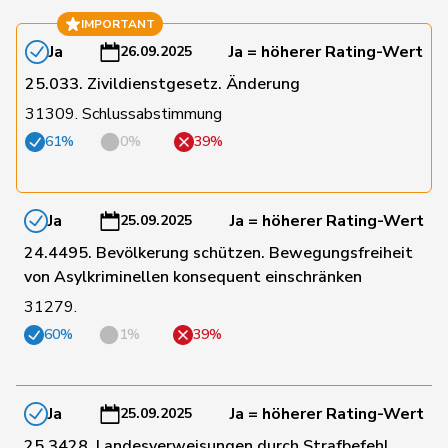
IMPORTANT
34
Götte
Michael
SVP
SG
Ja
Ja = höherer Rating-Wert
26.09.2025
25.033. Zivildienstgesetz. Änderung
41
Egger
Mike
SVP
SG
31309. Schlussabstimmung
61%
0%
39%
42
Gartmann
Walter
SVP
SG
Ja
Ja = höherer Rating-Wert
25.09.2025
60
Reimann
Lukas
SVP
SG
24.4495. Bevölkerung schützen. Bewegungsfreiheit
von Asylkriminellen konsequent einschränken
82
Dobler
Marcel
FDP
SG
31279.
60%
1%
39%
Vincenz-
84
Susanne
FDP
SG
Stauffacher
Ja
Ja = höherer Rating-Wert
25.09.2025
111
Paganini
Nicolò
Mitte
SG
25.3428. Landesverweisungen durch Strafbefehl