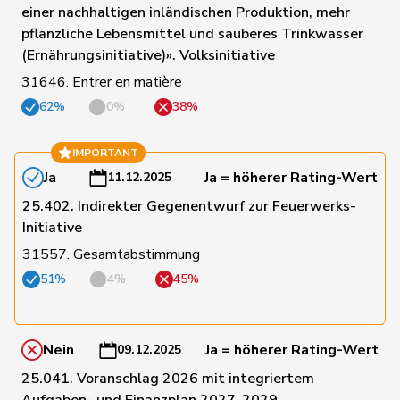
einer nachhaltigen inländischen Produktion, mehr
pflanzliche Lebensmittel und sauberes Trinkwasser
147
Gafner
Andreas
EDU
BE
(Ernährungsinitiative)». Volksinitiative
31646. Entrer en matière
56
Gaillard
Benoît
SP
VD
62%
0%
38%
IMPORTANT
154
Gartmann
Walter
SVP
SG
Ja
Ja = höherer Rating-Wert
11.12.2025
25.402. Indirekter Gegenentwurf zur Feuerwerks-
75
Giacometti
Anna
FDP
GR
Initiative
31557. Gesamtabstimmung
51%
4%
45%
122
Gianini
Simone
FDP
TI
164
Giezendanner
Benjamin
SVP
AG
Nein
Ja = höherer Rating-Wert
09.12.2025
25.041. Voranschlag 2026 mit integriertem