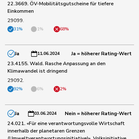
22.3669. ÖV-Mobilitätsgutscheine für tiefere
Thalmann-
158
Vroni
SVP
LU
Einkommen
Bieri
29099.
125
Theiler
Heinz
FDP
SZ
31%
1%
68%
29
Töngi
Michael
GRÜNE
LU
Ja
Ja = höherer Rating-Wert
11.06.2024
23.4155. Wald. Rasche Anpassung an den
Klimawandel ist dringend
15
Tschopp
Jean
SP
VD
29092.
92%
6%
2%
183
Tuena
Mauro
SVP
ZH
Ja
Nein = höherer Rating-Wert
2
Tuosto
Brenda
SP
VD
03.06.2024
24.021. «Für eine verantwortungsvolle Wirtschaft
innerhalb der planetaren Grenzen
Umbricht
159
Nadja
SVP
BE
(Umweltverantwortungsinitiative)». Volksinitiative
Pieren