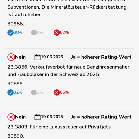
Subventionen. Die Mineralölsteuer-Rückerstattung
82
Kutter
Philipp
Mitte
ZH
ist aufzuheben
30988.
80
Lohr
Christian
Mitte
TG
38%
0%
62%
3
Mahaim
Raphaël
GRÜNE
VD
Nein
Ja = höherer Rating-Wert
19.06.2025
23.3856. Verkaufsverbot für neue Benzinrasenmäher
81
Maitre
Vincent
Mitte
GE
und -laubbläser in der Schweiz ab 2025
30899.
32%
3%
65%
142
Marchesi
Piero
SVP
TI
32
Marti
Min Li
SP
ZH
Nein
Ja = höherer Rating-Wert
19.06.2025
23.3803. Für eine Luxussteuer auf Privatjets
35
Marti
Samira
SP
BL
30890.