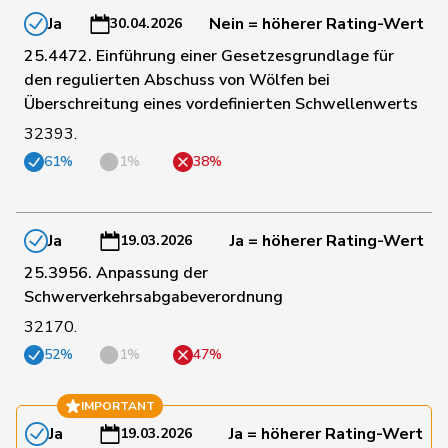
Ja
Nein = höherer Rating-Wert
30.04.2026
107
Cottier
Damien
FDP
NE
25.4472. Einführung einer Gesetzesgrundlage für
den regulierten Abschuss von Wölfen bei
30
Crottaz
Brigitte
SP
VD
Überschreitung eines vordefinierten Schwellenwerts
32393.
47
Dandrès
Christian
SP
GE
61%
1%
38%
186
de Courten
Thomas
SVP
BL
Ja
Ja = höherer Rating-Wert
19.03.2026
25.3956. Anpassung der
de
Schwerverkehrsabgabeverordnung
109
Simone
FDP
GE
Montmollin
32170.
52%
1%
47%
93
de Quattro
Jacqueline
FDP
VD
IMPORTANT
Ja
Ja = höherer Rating-Wert
189
Dettling
Marcel
SVP
SZ
19.03.2026