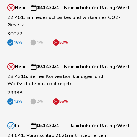
11
Rosenwasser
Anna
SP
ZH
Nein
Nein = höherer Rating-Wert
18.12.2024
22.451. Ein neues schlankes und wirksames CO2-
Gesetz
12
Roth
David
SP
LU
30072.
46%
4%
50%
Roth
Marie-
71
Mitte
FR
Pasquier
France
Nein
Nein = höherer Rating-Wert
10.12.2024
117
Ruch
Daniel
FDP
VD
23.4315. Berner Konvention kündigen und
Wolfsschutz national regeln
136
Rüegger
Monika
SVP
OW
29938.
42%
2%
56%
138
Rüegsegger
Hans Jörg
SVP
BE
Ja
Ja = höherer Rating-Wert
05.12.2024
13
Rumy
Farah
SP
SO
24.041. Voranschlag 2025 mit integriertem