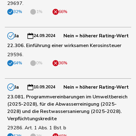
29697.
32%
1%
66%
187
Schläpfer
Therese
SVP
ZH
Ja
Nein = höherer Rating-Wert
24.09.2024
28
Schlatter
Marionna
GRÜNE
ZH
22.306. Einführung einer wirksamen Kerosinsteuer
29596.
45
Schmezer
Ueli
SP
BE
64%
0%
36%
169
Schmid
Pascal
SVP
TG
Ja
Nein = höherer Rating-Wert
10.09.2024
23.081. Programmvereinbarungen im Umweltbereich
114
Schneeberger
Daniela
FDP
BL
(2025-2028), für die Abwasserreinigung (2025-
2028) und die Restwassersanierung (2025-2028).
Verpflichtungskredite
46
Schneider
Meret
GRÜNE
ZH
29286. Art. 1 Abs. 1 Bst. b