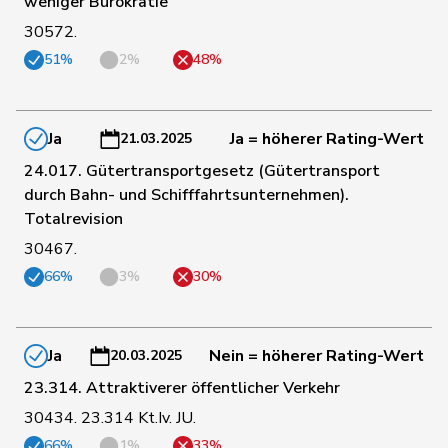
weniger Bürokratie
30572.
95
Paganini
Nicolò
Mitte
SG
51%
2%
48%
Pierre-
155
Page
SVP
FR
André
Ja
Ja = höherer Rating-Wert
21.03.2025
24.017. Gütertransportgesetz (Gütertransport
137
Pahud
Yvan
SVP
VD
durch Bahn- und Schifffahrtsunternehmen).
Totalrevision
30467.
149
Pamini
Paolo
SVP
TI
66%
3%
30%
88
Pfister
Gerhard
Mitte
ZG
Ja
Nein = höherer Rating-Wert
20.03.2025
55
Piller Carrard
Valérie
SP
FR
23.314. Attraktiverer öffentlicher Verkehr
30434. 23.314 Kt.Iv. JU.
66%
1%
33%