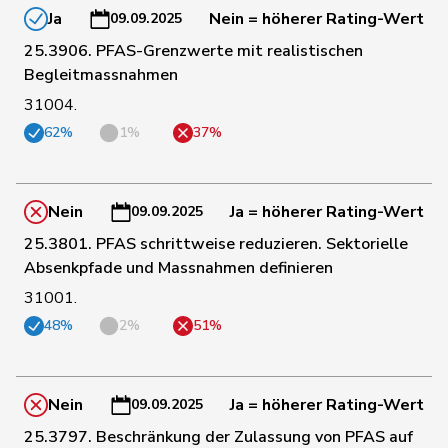
Ja
Nein = höherer Rating-Wert
09.09.2025
131
Hübscher
Martin
SVP
ZH
25.3906. PFAS-Grenzwerte mit realistischen
Begleitmassnahmen
31004.
171
Hug
Roman
SVP
GR
62%
1%
37%
148
Hurter
Thomas
SVP
SH
Nein
Ja = höherer Rating-Wert
09.09.2025
25.3801. PFAS schrittweise reduzieren. Sektorielle
152
Imark
Christian
SVP
SO
Absenkpfade und Massnahmen definieren
31001.
10
Jaccoud
Jessica
SP
VD
48%
2%
51%
Matthias
69
Jauslin
glp
AG
Samuel
Nein
Ja = höherer Rating-Wert
09.09.2025
25.3797. Beschränkung der Zulassung von PFAS auf