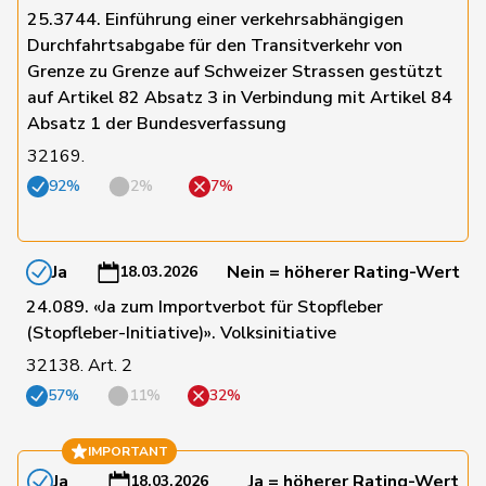
25.3744. Einführung einer verkehrsabhängigen
Durchfahrtsabgabe für den Transitverkehr von
39
De Ventura
Linda
SP
SH
Grenze zu Grenze auf Schweizer Strassen gestützt
auf Artikel 82 Absatz 3 in Verbindung mit Artikel 84
Absatz 1 der Bundesverfassung
124
Dobler
Marcel
FDP
SG
32169.
92%
2%
7%
9
Docourt
Martine
SP
NE
Durrer-
Ja
Nein = höherer Rating-Wert
18.03.2026
89
Regina
Mitte
NW
Knobel
24.089. «Ja zum Importverbot für Stopfleber
(Stopfleber-Initiative)». Volksinitiative
150
Egger
Mike
SVP
SG
32138. Art. 2
57%
11%
32%
100
Farinelli
Alex
FDP
TI
IMPORTANT
Ja
Ja = höherer Rating-Wert
18.03.2026