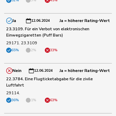
52%
3%
45%
Schneider-
90
Elisabeth
Mitte
BL
Schneiter
Ja
Ja = höherer Rating-Wert
12.06.2024
170
Schnyder
Markus
SVP
GL
23.3109. Für ein Verbot von elektronischen
Einwegzigaretten (Puff Bars)
29171. 23.3109
38
Seiler Graf
Priska
SP
ZH
65%
2%
33%
102
Silberschmidt
Andri
FDP
ZH
Nein
Ja = höherer Rating-Wert
12.06.2024
22.3784. Eine Flugticketabgabe für die zivile
176
Sollberger
Sandra
SVP
BL
Luftfahrt
29114.
126
Sormanni
Daniel
MCG
GE
36%
1%
63%
77
Stadler
Simon
Mitte
UR