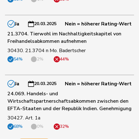
18
Porchet
Léonore
GRÜNE
VD
Hans-
97
Portmann
FDP
ZH
Ja
Nein = höherer Rating-Wert
20.03.2025
Peter
21.3704. Tierwohl im Nachhaltigkeitskapitel von
Freihandelsabkommen aufnehmen
27
Prelicz-Huber
Katharina
GRÜNE
ZH
30430. 21.3704 n Mo. Badertscher
54%
2%
44%
41
Pult
Jon
SP
GR
Ja
Nein = höherer Rating-Wert
20.03.2025
24.069. Handels- und
157
Quadri
Lorenzo
Lega
TI
Wirtschaftspartnerschaftsabkommen zwischen den
EFTA-Staaten und der Republik Indien. Genehmigung
110
Rechsteiner
Thomas
Mitte
AI
30427. Art. 1a
68%
0%
32%
140
Reimann
Lukas
SVP
SG