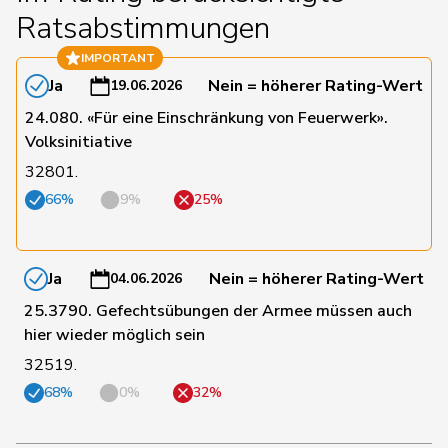
Ratsabstimmungen
IMPORTANT
8
Candan
Hasan
SP
LU
Ja
Nein = höherer Rating-Wert
19.06.2026
24.080. «Für eine Einschränkung von Feuerwerk».
94
Candinas
Martin
Mitte
GR
Volksinitiative
32801.
66%
9%
25%
78
Chappuis
Isabelle
Mitte
VD
50
Chollet
Clarence
GRÜNE
NE
Ja
Nein = höherer Rating-Wert
04.06.2026
25.3790. Gefechtsübungen der Armee müssen auch
hier wieder möglich sein
63
Christ
Katja
glp
BS
32519.
68%
0%
32%
23
Clivaz
Christophe
GRÜNE
VS