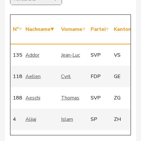
N°
Nachname
Vorname
Partei
Kanton
135
Addor
Jean-Luc
SVP
VS
118
Aellen
Cyril
FDP
GE
188
Aeschi
Thomas
SVP
ZG
4
Alijaj
Islam
SP
ZH
156
Amaudruz
Céline
SVP
GE