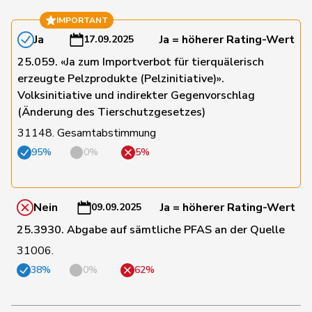
31
Gysin
Greta
GRÜNE
TI
IMPORTANT
Ja
Ja = höherer Rating-Wert
17.09.2025
166
Haab
Martin
SVP
ZH
25.059. «Ja zum Importverbot für tierquälerisch
erzeugte Pelzprodukte (Pelzinitiative)».
Volksinitiative und indirekter Gegenvorschlag
67
Hässig
Patrick
glp
ZH
(Änderung des Tierschutzgesetzes)
31148. Gesamtabstimmung
161
Heimgartner
Stefanie
SVP
AG
95%
0%
5%
191
Hess
Erich
SVP
BE
Nein
Ja = höherer Rating-Wert
09.09.2025
25.3930. Abgabe auf sämtliche PFAS an der Quelle
73
Hess
Lorenz
Mitte
BE
31006.
38%
0%
62%
128
Huber
Alois
SVP
AG