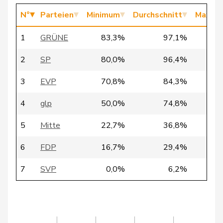
N°
Parteien
Minimum
Durchschnitt
Maxim
153
Bläsi
Thomas
SVP
GE
1
GRÜNE
83,3%
97,1%
100
2
SP
80,0%
96,4%
100
85
Blunschy
Dominik
Mitte
SZ
3
EVP
70,8%
84,3%
92
Philipp
108
Bregy
Mitte
VS
Matthias
4
glp
50,0%
74,8%
92
5
Mitte
22,7%
36,8%
50
6
Brenzikofer
Florence
GRÜNE
BL
6
FDP
16,7%
29,4%
47
7
Brizzi
Simona
SP
AG
7
SVP
0,0%
6,2%
12
Roland
178
Büchel
SVP
SG
Rino