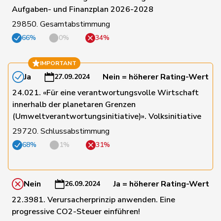
Aufgaben- und Finanzplan 2026-2028
181
Rutz
Gregor
SVP
ZH
29850. Gesamtabstimmung
66%
0%
34%
33
Ryser
Franziska
GRÜNE
SG
IMPORTANT
Ja
Nein = höherer Rating-Wert
27.09.2024
106
Sauter
Regine
FDP
ZH
24.021. «Für eine verantwortungsvolle Wirtschaft
innerhalb der planetaren Grenzen
(Umweltverantwortungsinitiative)». Volksinitiative
60
Schaffner
Barbara
glp
ZH
29720. Schlussabstimmung
68%
1%
31%
113
Schilliger
Peter
FDP
LU
Nein
Ja = höherer Rating-Wert
26.09.2024
22.3981. Verursacherprinzip anwenden. Eine
14
Schläfli
Nina
SP
TG
progressive CO2-Steuer einführen!