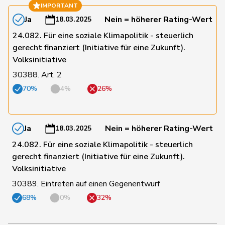
IMPORTANT
Ja
Nein = höherer Rating-Wert
18.03.2025
53
Revaz
Estelle
SP
GE
24.082. Für eine soziale Klimapolitik - steuerlich
gerecht finanziert (Initiative für eine Zukunft).
Volksinitiative
141
Riem
Katja
SVP
BE
30388. Art. 2
70%
4%
26%
174
Riner
Christoph
SVP
AG
Ja
Nein = höherer Rating-Wert
18.03.2025
96
Riniker
Maja
FDP
AG
24.082. Für eine soziale Klimapolitik - steuerlich
gerecht finanziert (Initiative für eine Zukunft).
101
Ritter
Markus
Mitte
SG
Volksinitiative
30389. Eintreten auf einen Gegenentwurf
68%
0%
32%
92
Roduit
Benjamin
Mitte
VS