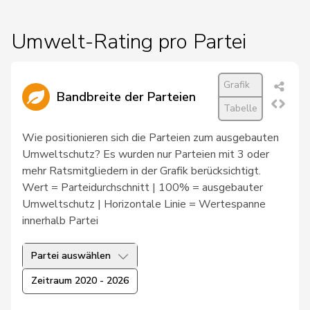
116
Balmer
Bettina
FDP
ZH
Umwelt-Rating pro Partei
79
Barandun
Nicole
Mitte
ZH
Grafik
Bandbreite der Parteien
Tabelle
21
Baumann
Kilian
GRÜNE
BE
Wie positionieren sich die Parteien zum ausgebauten
Umweltschutz? Es wurden nur Parteien mit 3 oder
65
Bäumle
Martin
glp
ZH
mehr Ratsmitgliedern in der Grafik berücksichtigt.
Wert = Parteidurchschnitt | 100% = ausgebauter
Umweltschutz | Horizontale Linie = Wertespanne
22
Bendahan
Samuel
SP
VD
innerhalb Partei
58
Berli
Rudi
GRÜNE
GE
Partei auswählen
Zeitraum 2020 - 2026
59
Bertschy
Kathrin
glp
BE