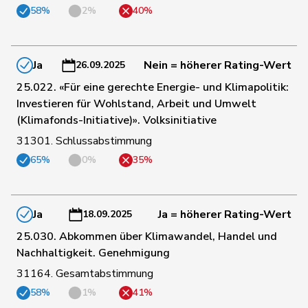
58%
2%
40%
66
Grossen
Jürg
glp
BE
Ja
Nein = höherer Rating-Wert
26.09.2025
168
Grüter
Franz
SVP
LU
25.022. «Für eine gerechte Energie- und Klimapolitik:
Investieren für Wohlstand, Arbeit und Umwelt
(Klimafonds-Initiative)». Volksinitiative
Niklaus-
57
Gugger
EVP
ZH
Samuel
31301. Schlussabstimmung
65%
0%
35%
151
Guggisberg
Lars
SVP
BE
Ja
Ja = höherer Rating-Wert
18.09.2025
160
Gutjahr
Diana
SVP
TG
25.030. Abkommen über Klimawandel, Handel und
Nachhaltigkeit. Genehmigung
40
Gysi
Barbara
SP
SG
31164. Gesamtabstimmung
58%
1%
41%