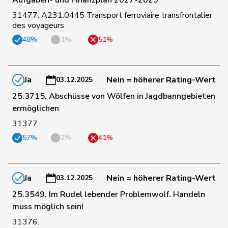
Aufgaben- und Finanzplan 2027-2029
185
Glarner
Andreas
SVP
AG
31477. A231.0445 Transport ferroviaire transfrontalier
des voyageurs
145
Glur
Christian
SVP
AG
48%
1%
51%
119
Gobet
Nadine
FDP
FR
Ja
Nein = höherer Rating-Wert
03.12.2025
25.3715. Abschüsse von Wölfen in Jagdbanngebieten
ermöglichen
132
Golay
Roger
MCG
GE
31377.
57%
2%
41%
165
Götte
Michael
SVP
SG
Ja
Nein = höherer Rating-Wert
03.12.2025
139
Graber
Michael
SVP
VS
25.3549. Im Rudel lebender Problemwolf. Handeln
muss möglich sein!
61
Gredig
Corina
glp
ZH
31376.