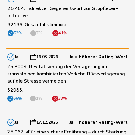
Fehlmann
48
Laurence
SP
GE
Rielle
25.404. Indirekter Gegenentwurf zur Stopfleber-
Initiative
32136. Gesamtabstimmung
130
Fehr Düsel
Nina
SVP
ZH
52%
7%
41%
104
Feller
Olivier
FDP
VD
Ja
Ja = höherer Rating-Wert
16.03.2026
162
Fischer
Benjamin
SVP
ZH
26.3009. Revitalisierung der Verlagerung im
transalpinen kombinierten Verkehr. Rückverlagerung
auf die Strasse vermeiden
84
Fonio
Giorgio
Mitte
TI
32083.
66%
1%
33%
144
Freymond
Sylvain
SVP
VD
Ja
Ja = höherer Rating-Wert
17.12.2025
36
Funiciello
Tamara
SP
BE
25.067. «Für eine sichere Ernährung – durch Stärkung