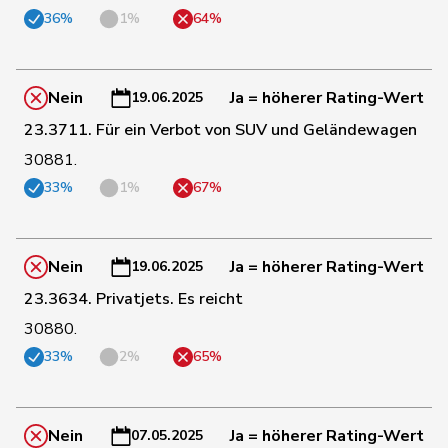
36%
1%
64%
Martullo-
180
Magdalena
SVP
GR
Blocher
Nein
Ja = höherer Rating-Wert
19.06.2025
25
Masshardt
Nadine
SP
BE
23.3711. Für ein Verbot von SUV und Geländewagen
30881.
33%
1%
67%
190
Matter
Thomas
SVP
ZH
99
Meier
Andreas
Mitte
AG
Nein
Ja = höherer Rating-Wert
19.06.2025
23.3634. Privatjets. Es reicht
30880.
20
Meyer
Mattea
SP
ZH
33%
2%
65%
Michaud
17
Sophie
GRÜNE
VD
Gigon
Nein
Ja = höherer Rating-Wert
07.05.2025