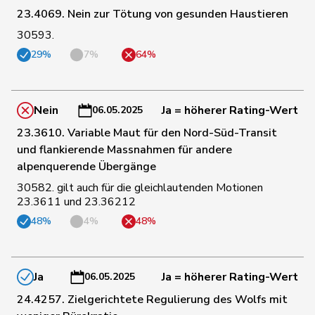
123
Michel
Simon
FDP
SO
23.4069. Nein zur Tötung von gesunden Haustieren
30593.
29%
7%
64%
26
Molina
Fabian
SP
ZH
103
Müller
Leo
Mitte
LU
Nein
Ja = höherer Rating-Wert
06.05.2025
23.3610. Variable Maut für den Nord-Süd-Transit
Müller-
und flankierende Massnahmen für andere
70
Stefan
Mitte
SO
Altermatt
alpenquerende Übergänge
30582. gilt auch für die gleichlautenden Motionen
23.3611 und 23.36212
120
Nantermod
Philippe
FDP
VS
48%
4%
48%
76
Nause
Reto
Mitte
BE
Ja
Ja = höherer Rating-Wert
06.05.2025
24.4257. Zielgerichtete Regulierung des Wolfs mit
134
Nicolet
Jacques
SVP
VD