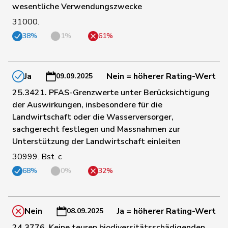
62
Jost
Marc
EVP
BE
wesentliche Verwendungszwecke
31000.
37
Kälin
Irène
GRÜNE
AG
38%
1%
61%
112
Kamerzin
Sidney
Mitte
VS
Ja
Nein = höherer Rating-Wert
09.09.2025
25.3421. PFAS-Grenzwerte unter Berücksichtigung
der Auswirkungen, insbesondere für die
91
Kaufmann
Pius
Mitte
LU
Landwirtschaft oder die Wasserversorger,
sachgerecht festlegen und Massnahmen zur
Klopfenstein
24
Delphine
GRÜNE
GE
Unterstützung der Landwirtschaft einleiten
Broggini
30999. Bst. c
68%
0%
32%
172
Knutti
Thomas
SVP
BE
173
Kolly
Nicolas
SVP
FR
Nein
Ja = höherer Rating-Wert
08.09.2025
24.3776. Keine teuren biodiversitätsschädigenden