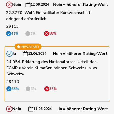
Nein
Nein = höherer Rating-Wert
12.06.2024
22.3770. Wolf. Ein radikaler Kurswechsel ist
68
Stämpfli
Fabienne
glp
BE
dringend erforderlich
29113.
41%
1%
58%
163
Steinemann
Barbara
SVP
ZH
IMPORTANT
129
Stettler
Thomas
SVP
JU
Ja
Nein = höherer Rating-Wert
12.06.2024
24.054. Erklärung des Nationalrates. Urteil des
EGMR « Verein KlimaSeniorinnen Schweiz u.a. vs
19
Storni
Bruno
SP
TI
Schweiz»
29110.
177
Strupler
Manuel
SVP
TG
58%
5%
37%
49
Suter
Gabriela
SP
AG
Nein
Ja = höherer Rating-Wert
11.06.2024