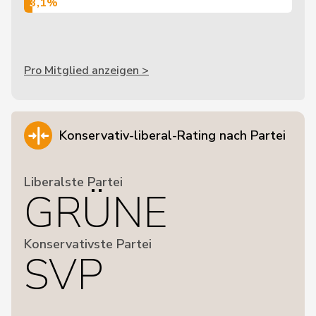
3,1%
3,1%
Pro Mitglied anzeigen >
Konservativ-liberal-Rating nach Partei
Liberalste Partei
GRÜNE
Konservativste Partei
SVP