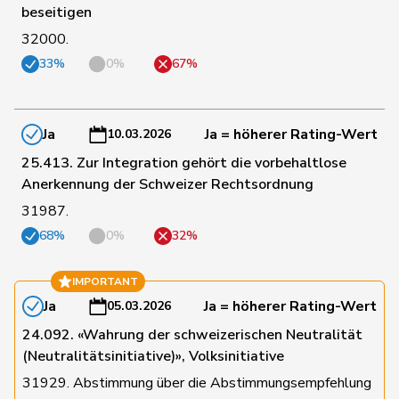
beseitigen
32000.
164
Marchesi
Piero
SVP
TI
33%
0%
67%
11
Marti
Min Li
SP
ZH
Ja
Ja = höherer Rating-Wert
10.03.2026
25.413. Zur Integration gehört die vorbehaltlose
9
Marti
Samira
SP
BL
Anerkennung der Schweizer Rechtsordnung
31987.
Martullo-
136
Magdalena
SVP
GR
68%
0%
32%
Blocher
IMPORTANT
32
Masshardt
Nadine
SP
BE
Ja
Ja = höherer Rating-Wert
05.03.2026
24.092. «Wahrung der schweizerischen Neutralität
141
Matter
Thomas
SVP
ZH
(Neutralitätsinitiative)», Volksinitiative
31929. Abstimmung über die Abstimmungsempfehlung