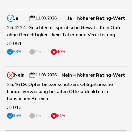
148
Gutjahr
Diana
SVP
TG
Ja
Ja = höherer Rating-Wert
11.03.2026
21
Gysi
Barbara
SP
SG
25.4224. Geschlechtsspezifische Gewalt. Kein Opfer
ohne Gerechtigkeit, kein Täter ohne Verurteilung
32051.
14
Gysin
Greta
GRÜNE
TI
58%
2%
40%
195
Haab
Martin
SVP
ZH
Nein
Nein = höherer Rating-Wert
11.03.2026
70
Hässig
Patrick
glp
ZH
25.4619. Opfer besser schützen. Obligatorische
Landesverweisung bei allen Offizialdelikten im
häuslichen Bereich
171
Heimgartner
Stefanie
SVP
AG
32013.
35%
1%
64%
151
Hess
Erich
SVP
BE