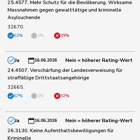
25.4577. Mehr Schutz für die Bevölkerung. Wirksame
37
Dandrès
Christian
SP
GE
Massnahmen gegen gewalttätige und kriminelle
Asylsuchende
32670.
186
de Courten
Thomas
SVP
BL
61%
1%
39%
4
de Meuron
Andrea
GRÜNE
BE
Ja
Nein = höherer Rating-Wert
16.06.2026
de
24.4507. Verschärfung der Landesverweisung für
99
Simone
FDP
GE
Montmollin
straffällige Drittstaatsangehörige
32665.
132
de Quattro
Jacqueline
FDP
VD
67%
1%
32%
172
Dettling
Marcel
SVP
SZ
Ja
Nein = höherer Rating-Wert
16.06.2026
26.3130. Keine Aufenthaltsbewilligungen für
51
De Ventura
Linda
SP
SH
Kriminelle