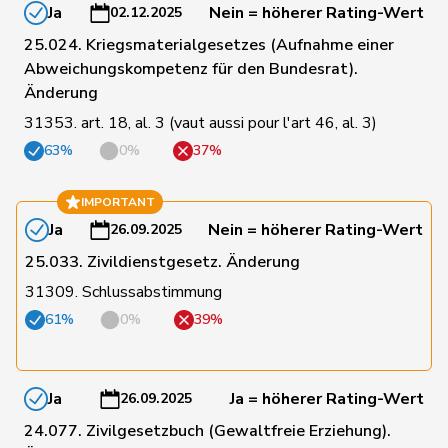
Ja
Nein = höherer Rating-Wert
02.12.2025
190
Riner
Christoph
SVP
AG
25.024. Kriegsmaterialgesetzes (Aufnahme einer
Abweichungskompetenz für den Bundesrat).
104
Riniker
Maja
FDP
AG
Änderung
31353. art. 18, al. 3 (vaut aussi pour l'art 46, al. 3)
63%
0%
37%
122
Ritter
Markus
Mitte
SG
IMPORTANT
101
Roduit
Benjamin
Mitte
VS
Ja
Nein = höherer Rating-Wert
26.09.2025
25.033. Zivildienstgesetz. Änderung
17
Rosenwasser
Anna
SP
ZH
31309. Schlussabstimmung
61%
0%
39%
18
Roth
David
SP
LU
Ja
Ja = höherer Rating-Wert
26.09.2025
Roth
Marie-
78
Mitte
FR
24.077. Zivilgesetzbuch (Gewaltfreie Erziehung).
Pasquier
France