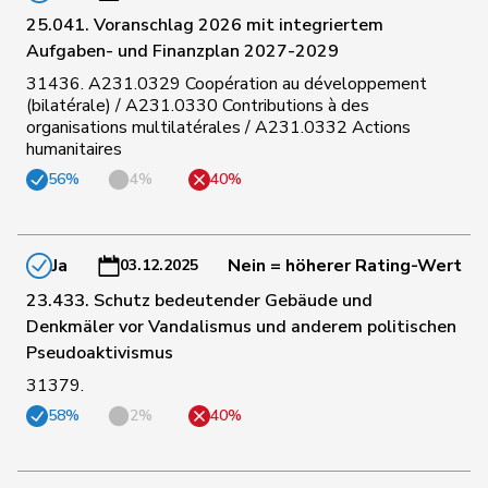
25.041. Voranschlag 2026 mit integriertem
Aufgaben- und Finanzplan 2027-2029
16
Pult
Jon
SP
GR
31436. A231.0329 Coopération au développement
(bilatérale) / A231.0330 Contributions à des
organisations multilatérales / A231.0332 Actions
165
Quadri
Lorenzo
Lega
TI
humanitaires
56%
4%
40%
131
Rechsteiner
Thomas
Mitte
AI
Ja
Nein = höherer Rating-Wert
03.12.2025
145
Reimann
Lukas
SVP
SG
23.433. Schutz bedeutender Gebäude und
Denkmäler vor Vandalismus und anderem politischen
Pseudoaktivismus
46
Revaz
Estelle
SP
GE
31379.
58%
2%
40%
197
Riem
Katja
SVP
BE