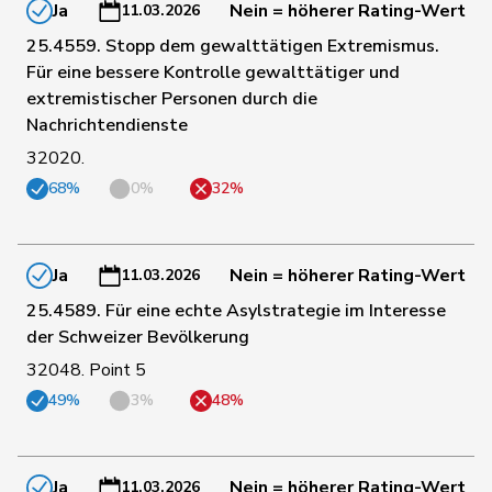
45
Jaccoud
Jessica
SP
VD
Ja
Nein = höherer Rating-Wert
11.03.2026
25.4559. Stopp dem gewalttätigen Extremismus.
Matthias
Für eine bessere Kontrolle gewalttätiger und
85
Jauslin
glp
AG
Samuel
extremistischer Personen durch die
Nachrichtendienste
74
Jost
Marc
EVP
BE
32020.
68%
0%
32%
26
Kälin
Irène
GRÜNE
AG
Ja
Nein = höherer Rating-Wert
11.03.2026
108
Kamerzin
Sidney
Mitte
VS
25.4589. Für eine echte Asylstrategie im Interesse
der Schweizer Bevölkerung
32048. Point 5
113
Kaufmann
Pius
Mitte
LU
49%
3%
48%
Klopfenstein
31
Delphine
GRÜNE
GE
Broggini
Ja
Nein = höherer Rating-Wert
11.03.2026