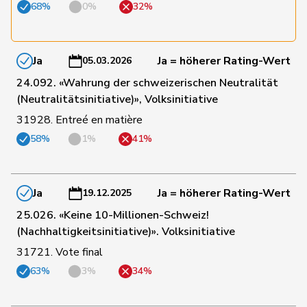
68%
0%
32%
88
Meier
Andreas
Mitte
AG
12
Meyer
Mattea
SP
ZH
Ja
Ja = höherer Rating-Wert
05.03.2026
24.092. «Wahrung der schweizerischen Neutralität
Michaud
(Neutralitätsinitiative)», Volksinitiative
33
Sophie
GRÜNE
VD
Gigon
31928. Entreé en matière
58%
1%
41%
126
Michel
Simon
FDP
SO
Ja
Ja = höherer Rating-Wert
19.12.2025
38
Molina
Fabian
SP
ZH
25.026. «Keine 10-Millionen-Schweiz!
(Nachhaltigkeitsinitiative)». Volksinitiative
128
Müller
Leo
Mitte
LU
31721. Vote final
63%
3%
34%
Müller-
80
Stefan
Mitte
SO
Altermatt