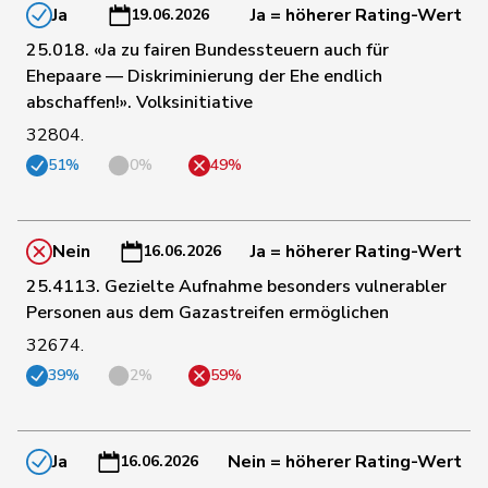
Ja
Ja = höherer Rating-Wert
19.06.2026
25.018. «Ja zu fairen Bundessteuern auch für
83
Chappuis
Isabelle
Mitte
VD
Ehepaare — Diskriminierung der Ehe endlich
abschaffen!». Volksinitiative
32804.
13
Chollet
Clarence
GRÜNE
NE
51%
0%
49%
66
Christ
Katja
glp
BS
Nein
Ja = höherer Rating-Wert
16.06.2026
25.4113. Gezielte Aufnahme besonders vulnerabler
20
Clivaz
Christophe
GRÜNE
VS
Personen aus dem Gazastreifen ermöglichen
32674.
105
Cottier
Damien
FDP
NE
39%
2%
59%
42
Crottaz
Brigitte
SP
VD
Ja
Nein = höherer Rating-Wert
16.06.2026