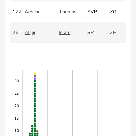
177
Aeschi
Thomas
SVP
ZG
25
Alijaj
Islam
SP
ZH
135
Amaudruz
Céline
SVP
GE
59
Amoos
Emmanuel
SP
VS
30
10
Andrey
Gerhard
GRÜNE
FR
25
20
1
Arslan
Sibel
GRÜNE
BS
15
10
29
Badertscher
Christine
GRÜNE
BE