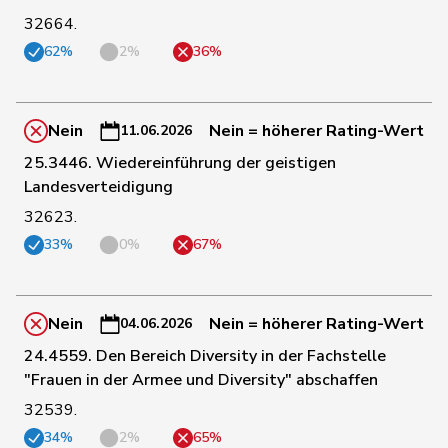
32664.
62%
2%
36%
5
Dobler
Loïc
SP
JU
129
Dobler
Marcel
FDP
SG
Nein
Nein = höherer Rating-Wert
11.06.2026
25.3446. Wiedereinführung der geistigen
Landesverteidigung
43
Docourt
Martine
SP
NE
32623.
33%
0%
67%
6
Dünki-Bättig
Michèle
SP
ZH
Durrer-
Nein
Nein = höherer Rating-Wert
04.06.2026
97
Regina
Mitte
NW
Knobel
24.4559. Den Bereich Diversity in der Fachstelle
"Frauen in der Armee und Diversity" abschaffen
157
Egger
Mike
SVP
SG
32539.
34%
2%
65%