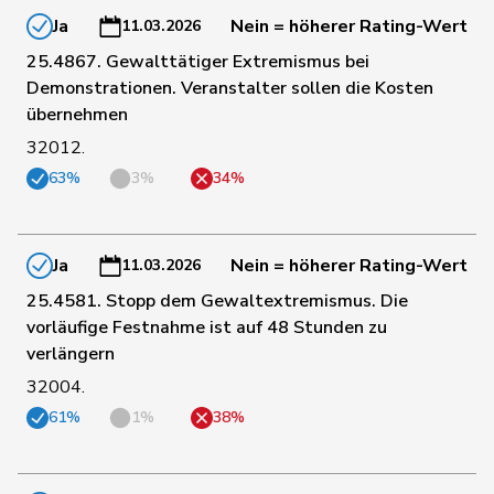
Ja
Nein = höherer Rating-Wert
11.03.2026
94
Hess
Lorenz
Mitte
BE
25.4867. Gewalttätiger Extremismus bei
Demonstrationen. Veranstalter sollen die Kosten
übernehmen
183
Huber
Alois
SVP
AG
32012.
63%
3%
34%
173
Hübscher
Martin
SVP
ZH
Ja
Nein = höherer Rating-Wert
11.03.2026
152
Hug
Roman
SVP
GR
25.4581. Stopp dem Gewaltextremismus. Die
vorläufige Festnahme ist auf 48 Stunden zu
139
Hurter
Thomas
SVP
SH
verlängern
32004.
61%
1%
38%
144
Imark
Christian
SVP
SO