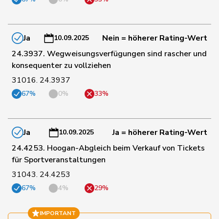
24
Seiler Graf
Priska
SP
ZH
Ja
Nein = höherer Rating-Wert
10.09.2025
24.3937. Wegweisungsverfügungen sind rascher und
konsequenter zu vollziehen
120
Silberschmidt
Andri
FDP
ZH
31016. 24.3937
67%
0%
33%
153
Sollberger
Sandra
SVP
BL
134
Sormanni
Daniel
MCG
GE
Ja
Ja = höherer Rating-Wert
10.09.2025
24.4253. Hoogan-Abgleich beim Verkauf von Tickets
für Sportveranstaltungen
96
Stadler
Simon
Mitte
UR
31043. 24.4253
67%
4%
29%
71
Stämpfli
Fabienne
glp
BE
IMPORTANT