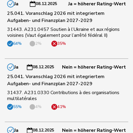
160
Pamini
Paolo
SVP
TI
Ja
Ja = höherer Rating-Wert
08.12.2025
25.041. Voranschlag 2026 mit integriertem
Aufgaben- und Finanzplan 2027-2029
95
Pfister
Gerhard
Mitte
ZG
31443. A231.0457 Soutien à l’Ukraine et aux régions
voisines (Vaut également pour l’arrêté fédéral II)
22
Piller Carrard
Valérie
SP
FR
64%
2%
35%
58
Porchet
Léonore
GRÜNE
VD
Ja
Nein = höherer Rating-Wert
08.12.2025
25.041. Voranschlag 2026 mit integriertem
72
Portmann
Barbara
glp
AG
Aufgaben- und Finanzplan 2027-2029
31437. A231.0330 Contributions à des organisations
multilatérales
Hans-
130
Portmann
FDP
ZH
Peter
55%
4%
41%
27
Prelicz-Huber
Katharina
GRÜNE
ZH
Ja
Nein = höherer Rating-Wert
08.12.2025