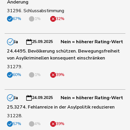
Änderung
31296. Schlussabstimmung
123
Ruch
Daniel
FDP
VD
67%
1%
32%
166
Rüegger
Monika
SVP
OW
Ja
Nein = höherer Rating-Wert
25.09.2025
24.4495. Bevölkerung schützen. Bewegungsfreiheit
198
Rüegsegger
Hans Jörg
SVP
BE
von Asylkriminellen konsequent einschränken
31279.
47
Rumy
Farah
SP
SO
60%
1%
39%
184
Rutz
Gregor
SVP
ZH
Ja
Nein = höherer Rating-Wert
24.09.2025
25.3274. Fehlanreize in der Asylpolitik reduzieren
28
Ryser
Franziska
GRÜNE
SG
31228.
57%
4%
39%