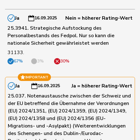
109
Sauter
Regine
FDP
ZH
Ja
Nein = höherer Rating-Wert
16.09.2025
68
Schaffner
Barbara
glp
ZH
25.3941. Strategische Aufstockung des
Personalbestands des Fedpol. Nur so kann die
nationale Sicherheit gewährleistet werden
127
Schilliger
Peter
FDP
LU
31133.
67%
3%
30%
48
Schläfli
Nina
SP
TG
IMPORTANT
Ja
Ja = höherer Rating-Wert
16.09.2025
25.037. Notenaustausche zwischen der Schweiz und
199
Schläpfer
Therese
SVP
ZH
der EU betreffend die Übernahme der Verordnungen
(EU) 2024/1351, (EU) 2024/1359, (EU) 2024/1349,
(EU) 2024/1358 und (EU) 2024/1356 (EU-
34
Schlatter
Marionna
GRÜNE
ZH
Migrations- und -Asylpakt) (Weiterentwicklungen
des Schengen- und des Dublin-/Eurodac-