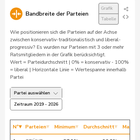
53
Bendahan
Samuel
SP
VD
Grafik
Bandbreite der Parteien
Tabelle
2
Berli
Rudi
GRÜNE
GE
Wie positionieren sich die Parteien auf der Achse
zwischen konservativ-traditionalistisch und liberal-
progressiv? Es wurden nur Parteien mit 3 oder mehr
65
Bertschy
Kathrin
glp
BE
Ratsmitgliedern in der Grafik berücksichtigt.
Wert = Parteidurchschnitt | 0% = konservativ - 100%
= liberal | Horizontale Linie = Wertespanne innerhalb
200
Bischof
Edgar
SVP
AR
Partei
181
Bläsi
Thomas
SVP
GE
Partei auswählen
Zeitraum 2019 - 2026
102
Blunschy
Dominik
Mitte
SZ
N°
Parteien
Minimum
Durchschnitt
Maxim
Philipp
106
Bregy
Mitte
VS
Matthias