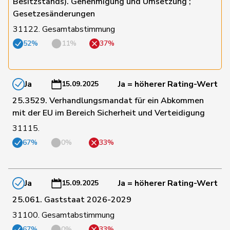
Anna-
Besitzstands). Genehmigung und Umsetzung ;
8
Schmaltz
GRÜNE
ZH
Béatrice
Gesetzesänderungen
31122. Gesamtabstimmung
61
Schmezer
Ueli
SP
BE
52%
11%
37%
174
Schmid
Pascal
SVP
TG
Ja
Ja = höherer Rating-Wert
15.09.2025
25.3529. Verhandlungsmandat für ein Abkommen
124
Schneeberger
Daniela
FDP
BL
mit der EU im Bereich Sicherheit und Verteidigung
31115.
67%
0%
33%
23
Schneider
Meret
GRÜNE
ZH
Ja
Ja = höherer Rating-Wert
15.09.2025
Schneider-
92
Elisabeth
Mitte
BL
25.061. Gaststaat 2026-2029
Schneiter
31100. Gesamtabstimmung
149
Schnyder
Markus
SVP
GL
67%
0%
33%