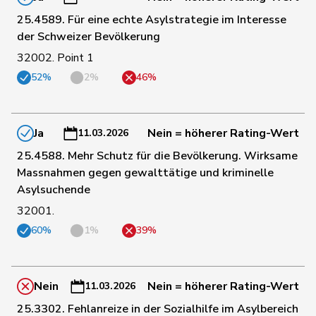
25.4589. Für eine echte Asylstrategie im Interesse
180
Knutti
Thomas
SVP
BE
der Schweizer Bevölkerung
32002. Point 1
189
Kolly
Nicolas
SVP
FR
52%
2%
46%
93
Kutter
Philipp
Mitte
ZH
Ja
Nein = höherer Rating-Wert
11.03.2026
25.4588. Mehr Schutz für die Bevölkerung. Wirksame
64
Locher
Miriam
SP
BL
Massnahmen gegen gewalttätige und kriminelle
Asylsuchende
32001.
90
Lohr
Christian
Mitte
TG
60%
1%
39%
15
Mahaim
Raphaël
GRÜNE
VD
Nein
Nein = höherer Rating-Wert
11.03.2026
25.3302. Fehlanreize in der Sozialhilfe im Asylbereich
77
Maitre
Vincent
Mitte
GE