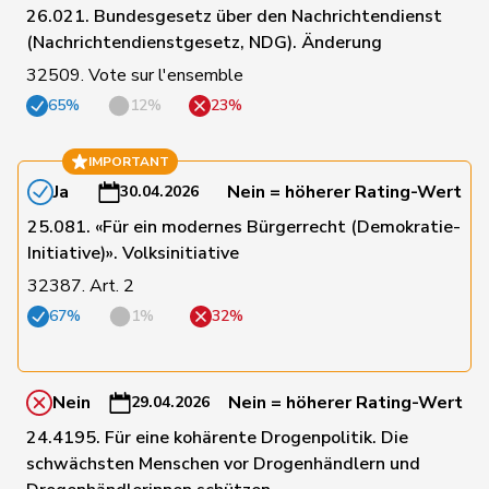
26.021. Bundesgesetz über den Nachrichtendienst
(Nachrichtendienstgesetz, NDG). Änderung
57
Funiciello
Tamara
SP
BE
32509. Vote sur l'ensemble
65%
12%
23%
142
Gafner
Andreas
EDU
BE
IMPORTANT
Ja
Nein = höherer Rating-Wert
30.04.2026
56
Gaillard
Benoît
SP
VD
25.081. «Für ein modernes Bürgerrecht (Demokratie-
Initiative)». Volksinitiative
7
Gantenbein
Laura
GRÜNE
SO
32387. Art. 2
67%
1%
32%
188
Gartmann
Walter
SVP
SG
Nein
Nein = höherer Rating-Wert
29.04.2026
87
Giacometti
Anna
FDP
GR
24.4195. Für eine kohärente Drogenpolitik. Die
schwächsten Menschen vor Drogenhändlern und