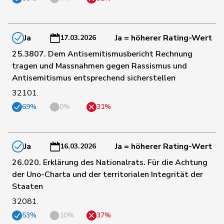
158
Graber
Michael
SVP
VS
Ja
Ja = höherer Rating-Wert
17.03.2026
25.3807. Dem Antisemitismusbericht Rechnung
67
Gredig
Corina
glp
ZH
tragen und Massnahmen gegen Rassismus und
Antisemitismus entsprechend sicherstellen
32101.
69
Grossen
Jürg
glp
BE
69%
0%
31%
143
Grüter
Franz
SVP
LU
Ja
Ja = höherer Rating-Wert
16.03.2026
Niklaus-
26.020. Erklärung des Nationalrats. Für die Achtung
76
Gugger
EVP
ZH
Samuel
der Uno-Charta und der territorialen Integrität der
Staaten
179
Guggisberg
Lars
SVP
BE
32081.
53%
10%
37%