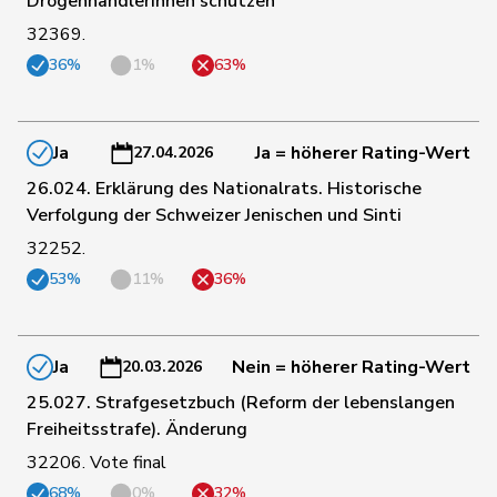
Drogenhändlerinnen schützen
121
Gianini
Simone
FDP
TI
32369.
36%
1%
63%
169
Giezendanner
Benjamin
SVP
AG
Ja
Ja = höherer Rating-Wert
170
Glarner
Andreas
SVP
AG
27.04.2026
26.024. Erklärung des Nationalrats. Historische
Verfolgung der Schweizer Jenischen und Sinti
147
Glur
Christian
SVP
AG
32252.
53%
11%
36%
114
Gobet
Nadine
FDP
FR
Ja
Nein = höherer Rating-Wert
20.03.2026
150
Golay
Roger
MCG
GE
25.027. Strafgesetzbuch (Reform der lebenslangen
Freiheitsstrafe). Änderung
32206. Vote final
193
Götte
Michael
SVP
SG
68%
0%
32%