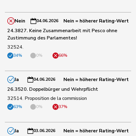
116
Farinelli
Alex
FDP
TI
Nein
Nein = höherer Rating-Wert
04.06.2026
Fehlmann
44
Laurence
SP
GE
Rielle
24.3827. Keine Zusammenarbeit mit Pesco ohne
Zustimmung des Parlamentes!
168
Fehr Düsel
Nina
SVP
ZH
32524.
34%
0%
66%
118
Feller
Olivier
FDP
VD
Ja
Nein = höherer Rating-Wert
04.06.2026
192
Fischer
Benjamin
SVP
ZH
26.3520. Doppelbürger und Wehrpflicht
32514. Proposition de la commission
63%
0%
37%
79
Fonio
Giorgio
Mitte
TI
187
Freymond
Sylvain
SVP
VD
Ja
Nein = höherer Rating-Wert
03.06.2026