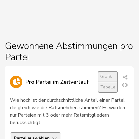
20
Fiala
Doris
FDP
ZH
21
Vitali
Albert
FDP
LU
22
Pezzatti
Bruno
FDP
ZG
Gewonnene Abstimmungen pro
23
Gmür
Alois
CVP
SZ
Partei
24
Sauter
Regine
FDP
ZH
Grafik
25
Béglé
Claude
CVP
VD
Pro Partei im Zeitverlauf
Tabelle
26
Fässler
Daniel
CVP
AI
Wie hoch ist der durchschnittliche Anteil einer Partei,
27
Fluri
Kurt
FDP
SO
die gleich wie die Ratsmehrheit stimmen? Es wurden
nur Parteien mit 3 oder mehr Ratsmitgliedern
28
Regazzi
Fabio
CVP
TI
berücksichtigt.
29
Müller
Leo
CVP
LU
Partei auswählen