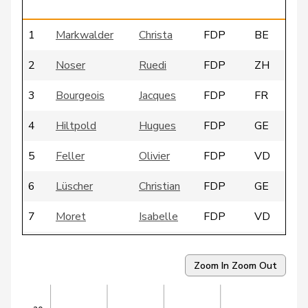
1
Markwalder
Christa
FDP
BE
2
Noser
Ruedi
FDP
ZH
3
Bourgeois
Jacques
FDP
FR
4
Hiltpold
Hugues
FDP
GE
5
Feller
Olivier
FDP
VD
6
Lüscher
Christian
FDP
GE
7
Moret
Isabelle
FDP
VD
8
Borloz
Frédéric
FDP
VD
Zoom In
Zoom Out
9
Wehrli
Laurent
FDP
VD
10
Cassis
Ignazio
FDP
TI