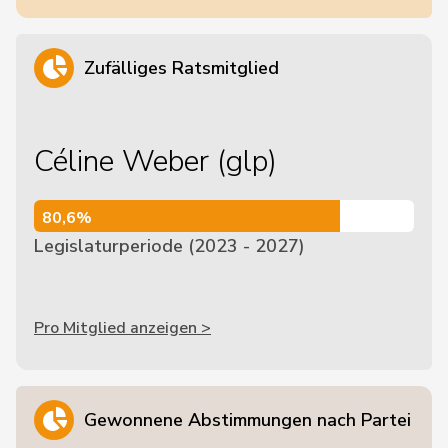
Zufälliges Ratsmitglied
Céline Weber (glp)
80,6%
80,6%
Legislaturperiode (2023 - 2027)
Pro Mitglied anzeigen >
Gewonnene Abstimmungen nach Partei