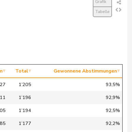
Grafik
Tabelle
n
Total
Gewonnene Abstimmungen
127
1’205
93,5%
111
1’196
92,9%
105
1’194
92,5%
085
1’177
92,2%