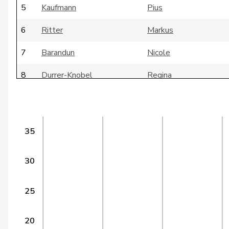
5
Kaufmann
Pius
6
Ritter
Markus
7
Barandun
Nicole
8
Durrer-Knobel
Regina
9
Bregy
Philipp Matthias
10
Chappuis
Isabelle
35
11
Kutter
Philipp
30
12
Schneider-Schneiter
Elisabeth
13
Bally
Maya
25
14
Meier
Andreas
20