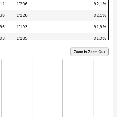
111
1’206
92,1%
039
1’128
92,1%
096
1’193
91,9%
093
1’189
91,9%
079
1’177
91,7%
Zoom In
Zoom Out
099
1’199
91,7%
80
960
91,7%
070
1’167
91,7%
01
984
91,6%
085
1’187
91,4%