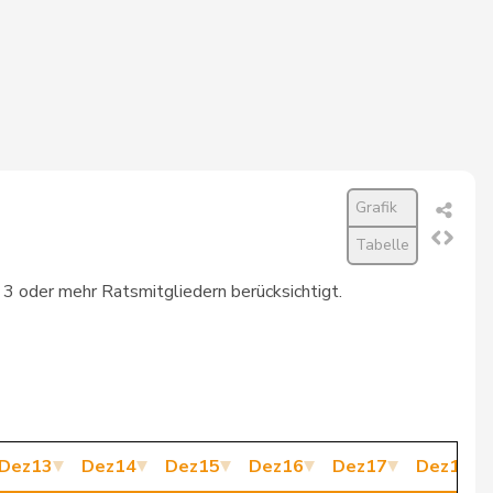
067
1’182
90,3%
35
825
89,1%
032
1’171
88,1%
059
1’208
87,7%
Grafik
034
1’181
87,6%
Tabelle
021
1’168
87,4%
t 3 oder mehr Ratsmitgliedern berücksichtigt.
019
1’169
87,2%
81
1’125
87,2%
017
1’173
86,7%
Dez13
Dez14
Dez15
Dez16
Dez17
Dez18
99
1’156
86,4%