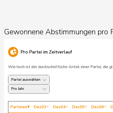
26
Stadler
Simon
27
Müller-Altermatt
Stefan
Gewonnene Abstimmungen pro P
28
Rechsteiner
Thomas
29
Gobet
Nadine
Pro Partei im Zeitverlauf
30
Gianini
Simone
31
de Montmollin
Simone
Wie hoch ist der durchschnittliche Anteil einer Partei, die
32
Giacometti
Anna
Partei auswählen
33
Wehrli
Laurent
Pro Jahr
34
Fonio
Giorgio
Parteien
Dez03
Dez04
Dez05
Dez06
D
35
de Quattro
Jacqueline