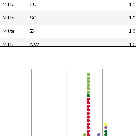
Mitte
LU
1’
Mitte
SG
1’
Mitte
ZH
1’
Mitte
NW
1’
Mitte
VS
1’
Mitte
VD
1’
Mitte
ZH
8
Mitte
BL
1’
Mitte
AG
9
Mitte
AG
1’