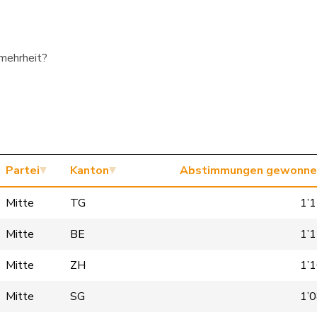
smehrheit?
Partei
Kanton
Abstimmungen gewonne
Mitte
TG
1’
Mitte
BE
1’
Mitte
ZH
1’
Mitte
SG
1’