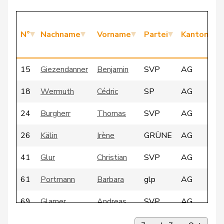
N°
Nachname
Vorname
Partei
Kanton
15
Giezendanner
Benjamin
SVP
AG
18
Wermuth
Cédric
SP
AG
24
Burgherr
Thomas
SVP
AG
26
Kälin
Irène
GRÜNE
AG
41
Glur
Christian
SVP
AG
61
Portmann
Barbara
glp
AG
69
Glarner
Andreas
SVP
AG
73
Riniker
Maja
FDP
AG