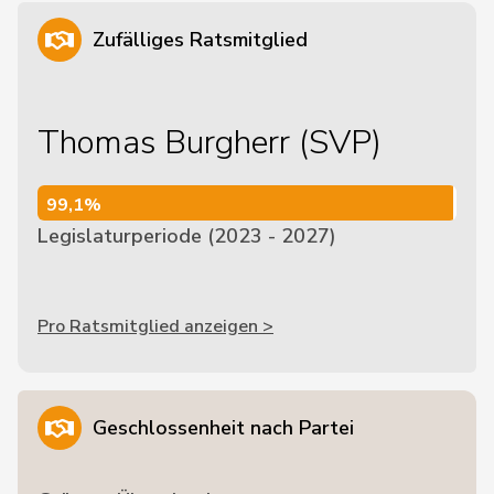
Zufälliges Ratsmitglied
Thomas Burgherr (SVP)
99,1%
99,1%
Legislaturperiode (2023 - 2027)
Pro Ratsmitglied anzeigen >
Geschlossenheit nach Partei