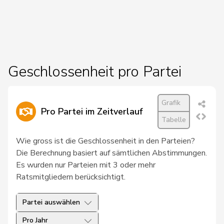
58
de Meuron
Andrea
GRÜNE
BE
70
Knutti
Thomas
SVP
BE
72
Riem
Katja
SVP
BE
Geschlossenheit pro Partei
76
Zybach
Ursula
SP
BE
87
Baumann
Kilian
GRÜNE
BE
Grafik
Pro Partei im Zeitverlauf
Umbricht
93
Nadja
SVP
BE
Tabelle
Pieren
Wie gross ist die Geschlossenheit in den Parteien?
96
Bühler
Manfred
SVP
BE
Die Berechnung basiert auf sämtlichen Abstimmungen.
Es wurden nur Parteien mit 3 oder mehr
114
Badertscher
Christine
GRÜNE
BE
Ratsmitgliedern berücksichtigt.
123
Zryd
Andrea
SP
BE
Partei auswählen
124
Bertschy
Kathrin
glp
BE
Pro Jahr