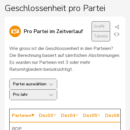
Geschlossenheit pro Partei
28
Zybach
Ursula
SP
BE
29
Brizzi
Simona
SP
AG
Grafik
Pro Partei im Zeitverlauf
30
Fivaz
Fabien
GRÜNE
NE
Tabelle
31
Mahaim
Raphaël
GRÜNE
VD
Wie gross ist die Geschlossenheit in den Parteien?
Die Berechnung basiert auf sämtlichen Abstimmungen.
32
Schmid
Pascal
SVP
TG
Es wurden nur Parteien mit 3 oder mehr
Ratsmitgliedern berücksichtigt.
33
Seiler Graf
Priska
SP
ZH
Partei auswählen
34
Töngi
Michael
GRÜNE
LU
Pro Jahr
35
Hug
Roman
SVP
GR
36
Knutti
Thomas
SVP
BE
Parteien
Dez03
Dez04
Dez05
Dez06
D
37
Revaz
Estelle
SP
GE
BDP