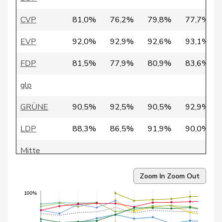
38
Roth
David
SP
LU
CVP
81,0%
76,2%
79,8%
77,7%
39
Schläfli
Nina
SP
TG
EVP
92,0%
92,9%
92,6%
93,1%
40
Schlatter
Marionna
GRÜNE
ZH
FDP
81,5%
77,9%
80,9%
83,6%
41
Vietze
Kris
FDP
TG
glp
42
Weichelt
Manuela
GRÜNE
ZG
GRÜNE
90,5%
92,5%
90,5%
92,9%
43
Aebischer
Matthias
SP
BE
LDP
88,3%
86,5%
91,9%
90,0%
44
Clivaz
Christophe
GRÜNE
VS
Mitte
45
Docourt
Martine
SP
NE
SP
88,4%
90,8%
92,1%
92,5%
Zoom In
Zoom Out
46
Grossen
Jürg
glp
BE
SVP
83,1%
81,2%
81,6%
82,1%
100%
47
Marti
Min Li
SP
ZH