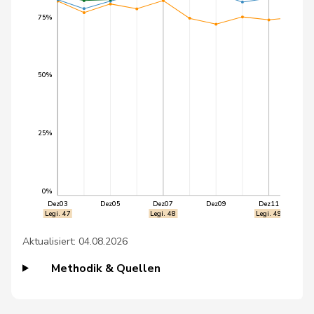
48
Ryser
Franziska
GRÜNE
SG
75%
49
Tschopp
Jean
SP
VD
50
Tuosto
Brenda
SP
VD
50%
51
Walder
Nicolas
GRÜNE
GE
52
Porchet
Léonore
GRÜNE
VD
25%
53
Strupler
Manuel
SVP
TG
0%
54
Badran
Jacqueline
SP
ZH
Dez03
Dez05
Dez07
Dez09
Dez11
Legi. 47
Legi. 48
Legi. 49
55
Bürgi
Roman
SVP
SZ
Aktualisiert: 04.08.2026
56
Hübscher
Martin
SVP
ZH
Methodik & Quellen
57
Jaccoud
Jessica
SP
VD