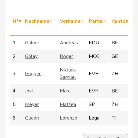
N°
Nachname
Vorname
Partei
Kanton
1
Gafner
Andreas
EDU
BE
2
Golay
Roger
MCG
GE
Niklaus-
3
Gugger
EVP
ZH
Samuel
4
Jost
Marc
EVP
BE
5
Meyer
Mattea
SP
ZH
6
Quadri
Lorenzo
Lega
TI
7
Sormanni
Daniel
MCG
GE