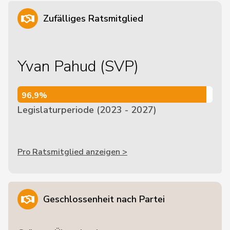
Zufälliges Ratsmitglied
Yvan Pahud (SVP)
96,9%
96,9%
Legislaturperiode (2023 - 2027)
Pro Ratsmitglied anzeigen >
Geschlossenheit nach Partei