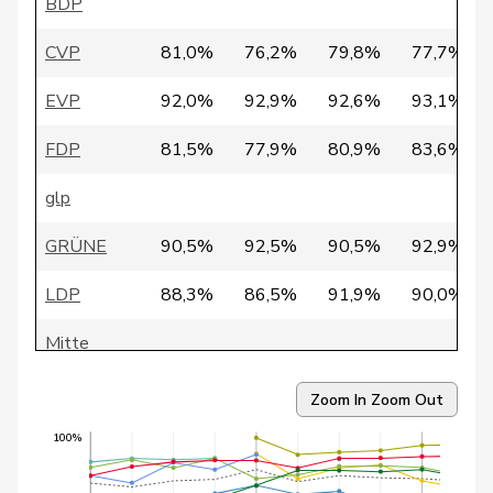
BDP
35
Egger
Kurt
GRÜNE
TG
CVP
81,0%
76,2%
79,8%
77,7%
36
Weichelt
Manuela
GRÜNE
ZG
EVP
92,0%
92,9%
92,6%
93,1%
37
Girod
Bastien
GRÜNE
ZH
FDP
81,5%
77,9%
80,9%
83,6%
38
Glarner
Andreas
SVP
AG
glp
39
Gössi
Petra
FDP
SZ
GRÜNE
90,5%
92,5%
90,5%
92,9%
40
Gredig
Corina
glp
ZH
LDP
88,3%
86,5%
91,9%
90,0%
41
Grossen
Jürg
glp
BE
Mitte
42
Nordmann
Roger
SP
VD
SP
88,4%
90,8%
92,1%
92,5%
43
Rytz
Regula
GRÜNE
BE
Zoom In
Zoom Out
SVP
83,1%
81,2%
81,6%
82,1%
100%
44
Walder
Nicolas
GRÜNE
GE