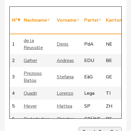
N°
Nachname
Vorname
Partei
Kanton
de la
1
Denis
PdA
NE
Reussille
2
Gafner
Andreas
EDU
BE
Prezioso
3
Stefania
EàG
GE
Batou
4
Quadri
Lorenzo
Lega
TI
5
Meyer
Mattea
SP
ZH
6
Badertscher
Christine
GRÜNE
BE