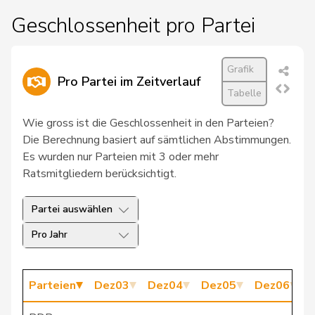
25
Atici
Mustafa
SP
BS
Geschlossenheit pro Partei
26
Bendahan
Samuel
SP
VD
Grafik
27
Burgherr
Thomas
SVP
AG
Pro Partei im Zeitverlauf
Tabelle
28
Fivaz
Fabien
GRÜNE
NE
Wie gross ist die Geschlossenheit in den Parteien?
29
Glättli
Balthasar
GRÜNE
ZH
Die Berechnung basiert auf sämtlichen Abstimmungen.
Es wurden nur Parteien mit 3 oder mehr
30
Ryser
Franziska
GRÜNE
SG
Ratsmitgliedern berücksichtigt.
31
Seiler Graf
Priska
SP
ZH
Partei auswählen
32
Sollberger
Sandra
SVP
BL
Pro Jahr
33
Tuena
Mauro
SVP
ZH
Parteien
Dez03
Dez04
Dez05
Dez06
D
34
Bertschy
Kathrin
glp
BE