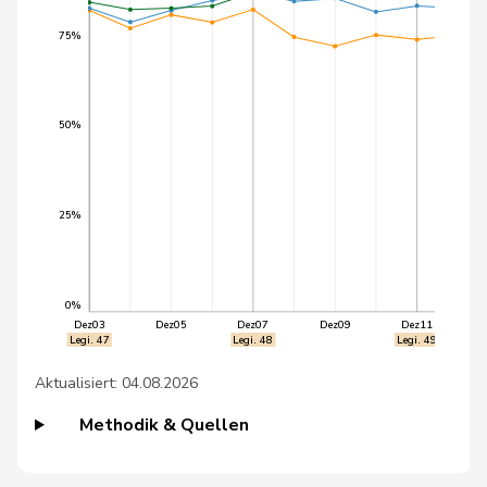
45
Flach
Beat
glp
AG
75%
46
Marti
Min Li
SP
ZH
47
Prelicz-Huber
Katharina
GRÜNE
ZH
50%
48
Python
Valentine
GRÜNE
VD
49
Roth
Franziska
SP
SO
25%
50
Schläpfer
Therese
SVP
ZH
Schneider
51
Ursula
SP
FR
0%
Schüttel
Dez03
Dez05
Dez07
Dez09
Dez11
Legi. 47
Legi. 48
Legi. 49
52
Wyss
Sarah
SP
BS
Aktualisiert: 04.08.2026
53
Clivaz
Christophe
GRÜNE
VS
Methodik & Quellen
54
Crottaz
Brigitte
SP
VD