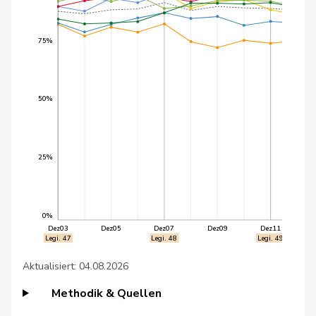
Umbricht
124
Nadja
SVP
BE
Pieren
75%
120
Gutjahr
Diana
SVP
TG
48
Python
Valentine
GRÜNE
VD
50%
143
Zuberbühler
David
SVP
AR
2
Gafner
Andreas
EDU
BE
25%
88
Bendahan
Samuel
SP
VD
0%
96
Glarner
Andreas
SVP
AG
Dez03
Dez05
Dez07
Dez09
Dez11
Legi. 47
Legi. 48
Legi. 49
61
Friedli
Esther
SVP
SG
Aktualisiert: 04.08.2026
86
Trede
Aline
GRÜNE
BE
Methodik & Quellen
136
Marra
Ada
SP
VD