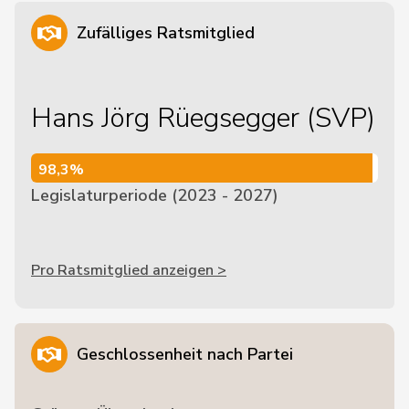
Zufälliges Ratsmitglied
Hans Jörg Rüegsegger (SVP)
98,3%
98,3%
Legislaturperiode (2023 - 2027)
Pro Ratsmitglied anzeigen >
Geschlossenheit nach Partei