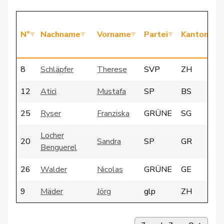
N°
Nachname
Vorname
Partei
Kanton
8
Schläpfer
Therese
SVP
ZH
12
Atici
Mustafa
SP
BS
25
Ryser
Franziska
GRÜNE
SG
Locher
20
Sandra
SP
GR
Benguerel
26
Walder
Nicolas
GRÜNE
GE
9
Mäder
Jörg
glp
ZH
24
Roth
Franziska
SP
SO