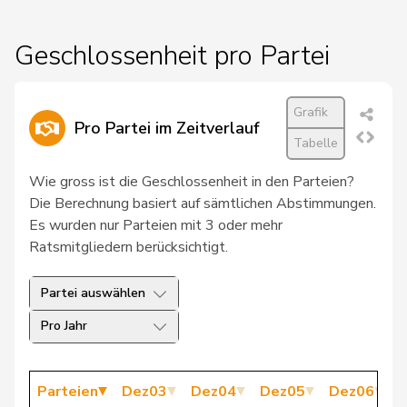
10
Baumann
Kilian
GRÜNE
BE
Geschlossenheit pro Partei
87
Wobmann
Walter
SVP
SO
33
Schaffner
Barbara
glp
ZH
Grafik
Pro Partei im Zeitverlauf
110
Streiff-Feller
Marianne
EVP
BE
Tabelle
69
Gössi
Petra
FDP
SZ
Wie gross ist die Geschlossenheit in den Parteien?
Die Berechnung basiert auf sämtlichen Abstimmungen.
52
Weichelt
Manuela
GRÜNE
ZG
Es wurden nur Parteien mit 3 oder mehr
Ratsmitgliedern berücksichtigt.
57
Rutz
Gregor
SVP
ZH
92
Bircher
Martina
SVP
AG
Partei auswählen
Pro Jahr
63
Riniker
Maja
FDP
AG
Vincenz-
73
Susanne
FDP
SG
Parteien
Dez03
Dez04
Dez05
Dez06
D
Stauffacher