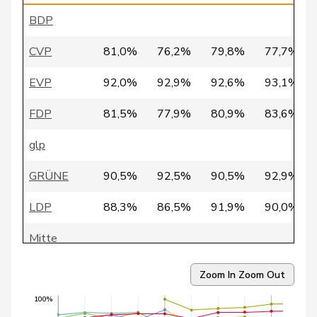
BDP
30
Gredig
Corina
glp
ZH
CVP
81,0%
76,2%
79,8%
77,7%
82
Gysin
Greta
GRÜNE
TI
EVP
92,0%
92,9%
92,6%
93,1%
106
Crottaz
Brigitte
SP
VD
FDP
81,5%
77,9%
80,9%
83,6%
14
Glättli
Balthasar
GRÜNE
ZH
glp
93
Herzog
Verena
SVP
TG
GRÜNE
90,5%
92,5%
90,5%
92,9%
54
Funiciello
Tamara
SP
BE
LDP
88,3%
86,5%
91,9%
90,0%
64
Rüegger
Monika
SVP
OW
Mitte
56
Marti
Samira
SP
BL
SP
88,4%
90,8%
92,1%
92,5%
102
Molina
Fabian
SP
ZH
Zoom In
Zoom Out
SVP
83,1%
81,2%
81,6%
82,1%
109
Piller Carrard
Valérie
SP
FR
100%