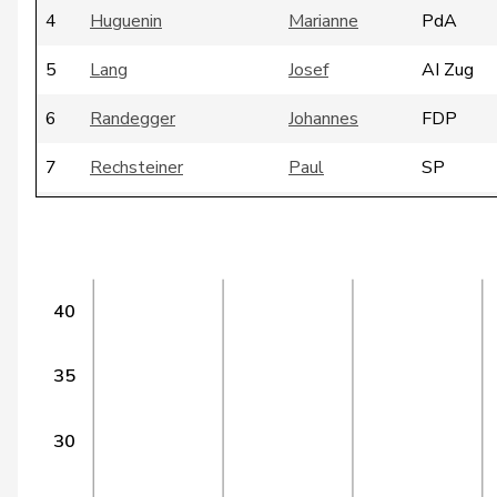
4
Huguenin
Marianne
PdA
5
Lang
Josef
AI Zug
6
Randegger
Johannes
FDP
7
Rechsteiner
Paul
SP
8
Thanei
Anita
SP
9
Vanek
Pierre
AdG
40
10
Waber
Christian
EDU
11
Wäfler
Markus
EDU
35
12
Zisyadis
Josef
PdA
30
13
Fässler-Osterwalder
Hildegard
SP