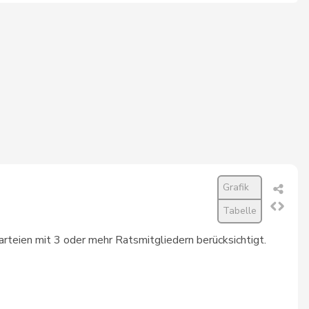
405
99,5%
523
99,4%
532
99,4%
513
99,4%
562
99,3%
291
99,3%
550
99,3%
Grafik
Tabelle
576
99,3%
rteien mit 3 oder mehr Ratsmitgliedern berücksichtigt.
518
99,2%
532
99,2%