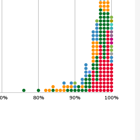
540
99,8%
295
99,7%
467
99,6%
547
99,6%
568
99,6%
549
99,6%
240
99,6%
70%
80%
90%
100%
565
99,5%
566
99,5%
563
99,5%