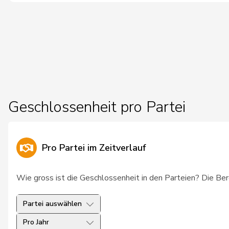
24
Zeller
Andreas
FDP
25
Hofmann
Urs
SP
26
Schenk
Simon
SVP
27
Wyss
Ursula
SP
28
Allemann
Evi
SP
Geschlossenheit pro Partei
29
Aubert
Josiane
SP
30
Graf
Maya
GRÜNE
Pro Partei im Zeitverlauf
Anne-
31
Menétrey-Savary
GRÜNE
Catherine
Wie gross ist die Geschlossenheit in den Parteien? Die Be
32
Burkhalter
Didier
FDP
Partei auswählen
33
Schenker
Silvia
SP
Pro Jahr