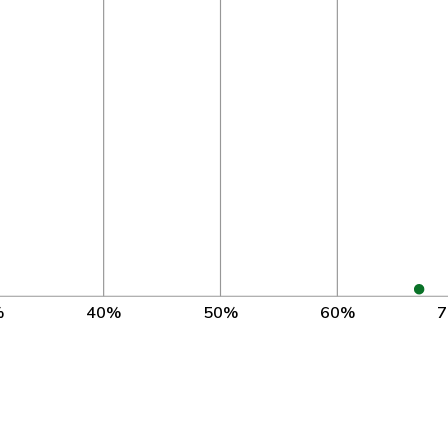
NE
539
TI
294
SH
465
ZH
545
AG
566
BE
547
SZ
239
%
40%
50%
60%
LU
562
GR
563
GE
560