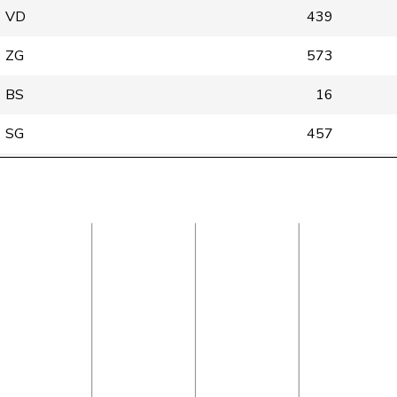
VD
439
ZG
573
BS
16
SG
457
ZH
471
GE
447
BE
451
ZH
560
VD
367
SG
576