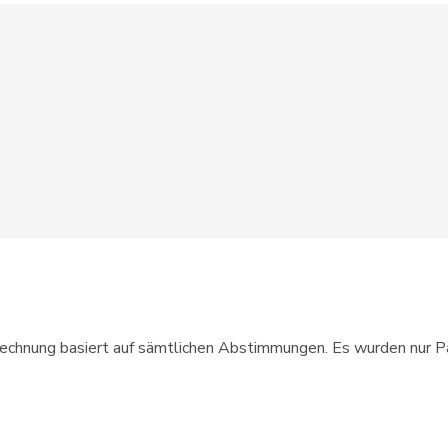
SG
403
AG
520
BE
529
BE
510
BE
558
VD
289
BL
546
VD
572
rechnung basiert auf sämtlichen Abstimmungen. Es wurden nur Pa
NE
514
BS
528