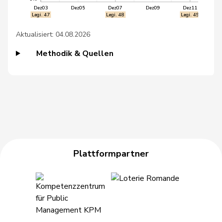
49
Kolly
Nicolas
SVP
FR
Dez03
Dez05
Dez07
Dez09
Dez11
Legi. 47
Legi. 48
Legi. 49
50
Schnyder
Markus
SVP
GL
Aktualisiert: 04.08.2026
51
Tschopp
Jean
SP
VD
Methodik & Quellen
52
Wettstein
Felix
GRÜNE
SO
53
Andrey
Gerhard
GRÜNE
FR
54
Glarner
Andreas
SVP
AG
55
Glättli
Balthasar
GRÜNE
ZH
Plattformpartner
56
Hug
Roman
SVP
GR
57
Seiler Graf
Priska
SP
ZH
58
Vietze
Kris
FDP
TG
59
Vontobel
Erich
EDU
ZH