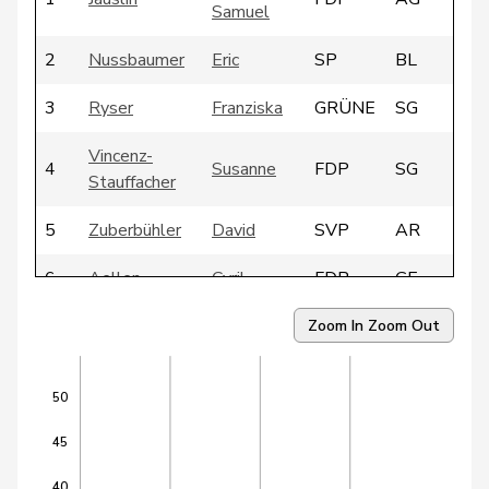
Samuel
2
Nussbaumer
Eric
SP
BL
3
Ryser
Franziska
GRÜNE
SG
Vincenz-
4
Susanne
FDP
SG
Stauffacher
5
Zuberbühler
David
SVP
AR
6
Aellen
Cyril
FDP
GE
7
Blunschy
Dominik
Mitte
SZ
Zoom In
Zoom Out
8
Dandrès
Christian
SP
GE
50
9
Egger
Mike
SVP
SG
45
10
Farinelli
Alex
FDP
TI
40