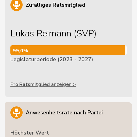
Zufälliges Ratsmitglied
Lukas Reimann (SVP)
99,0%
99,0%
Legislaturperiode (2023 - 2027)
Pro Ratsmitglied anzeigen >
Anwesenheitsrate nach Partei
Höchster Wert