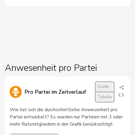
21
Molina
Fabian
SP
ZH
22
Töngi
Michael
GRÜNE
LU
Umbricht
23
Nadja
SVP
BE
Pieren
von
24
Patricia
FDP
BS
Falkenstein
Anwesenheit pro Partei
25
Widmer
Céline
SP
ZH
26
Wyssmann
Rémy
SVP
SO
Grafik
Pro Partei im Zeitverlauf
Tabelle
27
Candan
Hasan
SP
LU
Wie hat sich die durchschnittliche Anwesenheit pro
28
Friedl
Claudia
SP
SG
Partei entwickelt? Es wurden nur Parteien mit 3 oder
mehr Ratsmitgliedern in der Grafik berücksichtigt.
29
Giacometti
Anna
FDP
GR