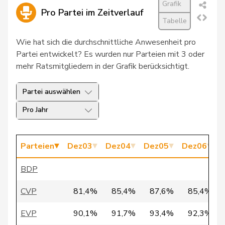
Martina
Grafik
Pro Partei im Zeitverlauf
Tabelle
12
Aebischer
Matthias
SP
BE
Wie hat sich die durchschnittliche Anwesenheit pro
21
Teuscher
Franziska
GRÜNE
BE
Partei entwickelt? Es wurden nur Parteien mit 3 oder
mehr Ratsmitgliedern in der Grafik berücksichtigt.
24
Allemann
Evi
SP
BE
27
Rösti
Albert
SVP
BE
Partei auswählen
Pro Jahr
28
Amstutz
Adrian
SVP
BE
36
Streiff-Feller
Marianne
EVP
BE
Parteien
Dez03
Dez04
Dez05
Dez06
D
67
Grossen
Jürg
glp
BE
BDP
84
Wasserfallen
Christian
FDP
BE
CVP
81,4%
85,4%
87,6%
85,4%
von
88
Erich
SVP
BE
Siebenthal
EVP
90,1%
91,7%
93,4%
92,3%