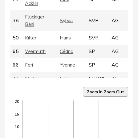
Acklin
Flückiger-
38
Sylvia
SVP
AG
Bäni
50
Killer
Hans
SVP
AG
65
Wermuth
Cédric
SP
AG
66
Feri
Yvonne
SP
AG
77
Müller
Geri
GRÜNE
AG
86
Humbel
Ruth
CVP
AG
Zoom In
Zoom Out
20
94
Flach
Beat
glp
AG
15
95
Knecht
Hansjörg
SVP
AG
10
116
Guhl
Bernhard
BDP
AG